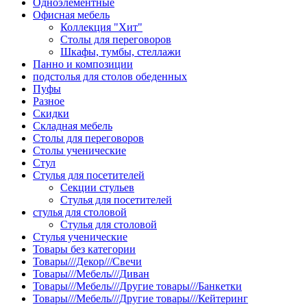
Одноэлементные
Офисная мебель
Коллекция "Хит"
Столы для переговоров
Шкафы, тумбы, стеллажи
Панно и композиции
подстолья для столов обеденных
Пуфы
Разное
Скидки
Складная мебель
Столы для переговоров
Столы ученические
Стул
Стулья для посетителей
Секции стульев
Стулья для посетителей
стулья для столовой
Стулья для столовой
Стулья ученические
Товары без категории
Товары///Декор///Свечи
Товары///Мебель///Диван
Товары///Мебель///Другие товары///Банкетки
Товары///Мебель///Другие товары///Кейтеринг