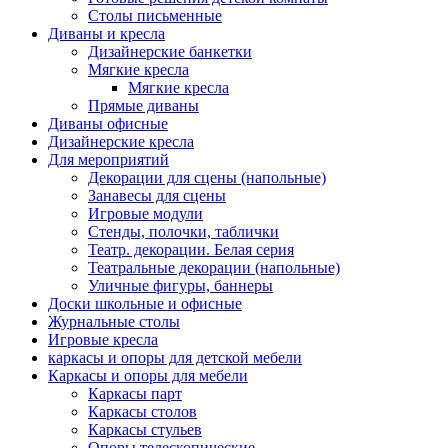
Столы письменные
Диваны и кресла
Дизайнерские банкетки
Мягкие кресла
Мягкие кресла
Прямые диваны
Диваны офисные
Дизайнерские кресла
Для мероприятий
Декорации для сцены (напольные)
Занавесы для сцены
Игровые модули
Стенды, полочки, таблички
Театр. декорации. Белая серия
Театральные декорации (напольные)
Уличные фигуры, баннеры
Доски школьные и офисные
Журнальные столы
Игровые кресла
каркасы и опоры для детской мебели
Каркасы и опоры для мебели
Каркасы парт
Каркасы столов
Каркасы стульев
Опоры телескопические