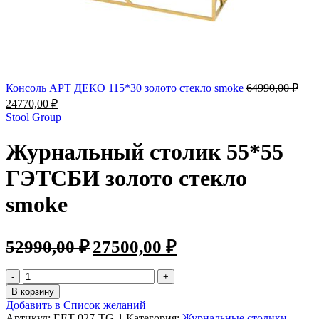
Консоль АРТ ДЕКО 115*30 золото стекло smoke
64990,00
₽
24770,00
₽
Stool Group
Журнальный столик 55*55
ГЭТСБИ золото стекло
smoke
52990,00
₽
27500,00
₽
В корзину
Добавить в Список желаний
Артикул:
EET-027-TG-1
Категория:
Журнальные столики