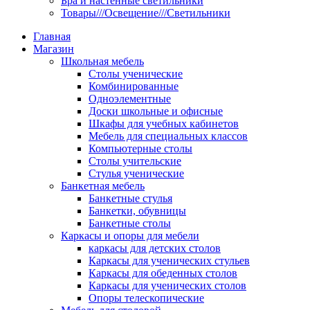
Бра и настенные светильники
Товары///Освещение///Светильники
Главная
Магазин
Школьная мебель
Столы ученические
Комбинированные
Одноэлементные
Доски школьные и офисные
Шкафы для учебных кабинетов
Мебель для специальных классов
Компьютерные столы
Столы учительские
Стулья ученические
Банкетная мебель
Банкетные стулья
Банкетки, обувницы
Банкетные столы
Каркасы и опоры для мебели
каркасы для детских столов
Каркасы для ученических стульев
Каркасы для обеденных столов
Каркасы для ученических столов
Опоры телескопические