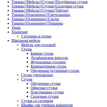
Товары///Мебель///Стулья///Полубарные стулья
Товары///Мебель///Стулья///Складные стулья
Товары///Мебель///Стулья///Табурет
Товары///Освещение///Светильники
Товары///Освещение///Споты
Товары///Освещение///Торшеры
Урны
Хранение
Стеллажи и полки
Школьная мебель
Мебель для столовой
Столы
Барные столы
Дизайнерские консоли
Журнальные столики
Компьютерные столы
Обеденные (кухонные) столы
Столы учительские
Стулья
Обеденные стулья
Офисные стулья
Пластиковые стулья
Складные стулья
Стулья со столиком
Шкафы для учебных кабинетов