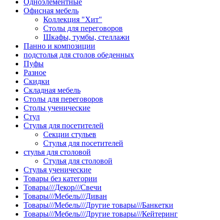
Одноэлементные
Офисная мебель
Коллекция "Хит"
Столы для переговоров
Шкафы, тумбы, стеллажи
Панно и композиции
подстолья для столов обеденных
Пуфы
Разное
Скидки
Складная мебель
Столы для переговоров
Столы ученические
Стул
Стулья для посетителей
Секции стульев
Стулья для посетителей
стулья для столовой
Стулья для столовой
Стулья ученические
Товары без категории
Товары///Декор///Свечи
Товары///Мебель///Диван
Товары///Мебель///Другие товары///Банкетки
Товары///Мебель///Другие товары///Кейтеринг