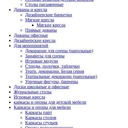
Столы письменные
Диваны и кресла
Дизайнерские банкетки
Мягкие кресла
Мягкие кресла
Прямые диваны
Диваны офисные
Дизайнерские кресла
Для мероприятий
Декорации для сцены (напольные)
Занавесы для сцены
Игровые модули
Стенды, полочки, таблички
Театр. декорации. Белая серия
Театральные декорации (напольные)
Уличные фигуры, баннеры
Доски школьные и офисные
Журнальные столы
Игровые кресла
каркасы и опоры для детской мебели
Каркасы и опоры для мебели
Каркасы парт
Каркасы столов
Каркасы стульев
Опоры телескопические