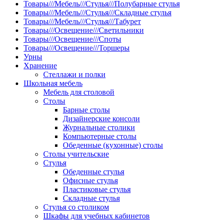
Товары///Мебель///Стулья///Полубарные стулья
Товары///Мебель///Стулья///Складные стулья
Товары///Мебель///Стулья///Табурет
Товары///Освещение///Светильники
Товары///Освещение///Споты
Товары///Освещение///Торшеры
Урны
Хранение
Стеллажи и полки
Школьная мебель
Мебель для столовой
Столы
Барные столы
Дизайнерские консоли
Журнальные столики
Компьютерные столы
Обеденные (кухонные) столы
Столы учительские
Стулья
Обеденные стулья
Офисные стулья
Пластиковые стулья
Складные стулья
Стулья со столиком
Шкафы для учебных кабинетов