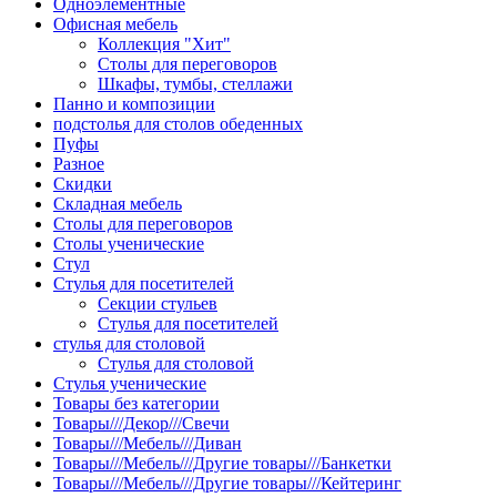
Одноэлементные
Офисная мебель
Коллекция "Хит"
Столы для переговоров
Шкафы, тумбы, стеллажи
Панно и композиции
подстолья для столов обеденных
Пуфы
Разное
Скидки
Складная мебель
Столы для переговоров
Столы ученические
Стул
Стулья для посетителей
Секции стульев
Стулья для посетителей
стулья для столовой
Стулья для столовой
Стулья ученические
Товары без категории
Товары///Декор///Свечи
Товары///Мебель///Диван
Товары///Мебель///Другие товары///Банкетки
Товары///Мебель///Другие товары///Кейтеринг