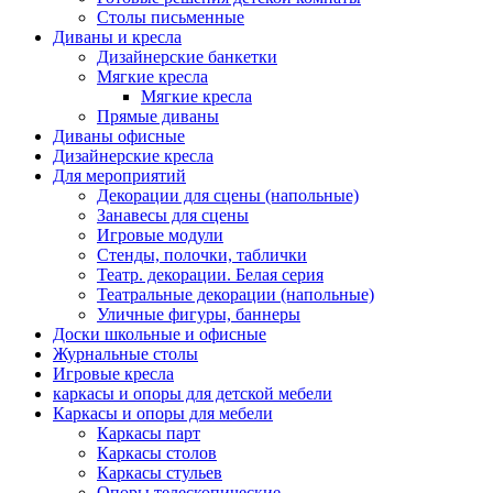
Столы письменные
Диваны и кресла
Дизайнерские банкетки
Мягкие кресла
Мягкие кресла
Прямые диваны
Диваны офисные
Дизайнерские кресла
Для мероприятий
Декорации для сцены (напольные)
Занавесы для сцены
Игровые модули
Стенды, полочки, таблички
Театр. декорации. Белая серия
Театральные декорации (напольные)
Уличные фигуры, баннеры
Доски школьные и офисные
Журнальные столы
Игровые кресла
каркасы и опоры для детской мебели
Каркасы и опоры для мебели
Каркасы парт
Каркасы столов
Каркасы стульев
Опоры телескопические