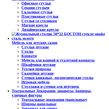
Офисные стулья
Секции стульев
Складные стулья
Пластиковые стулья
Стулья со столиком
Мягкие кресла
Дизайнерские кресла
Мебель для детских садов
Стулья детские
Столы
Кровати
Мебель для ванной и туалетной комнаты
Шкафчики детские
Уголки природы
Скамейки детские
Стенки книжные, логопедические столы
Игровая мебель
Стеллажи и стенки для игрушек
Театральные Декорации, занавесы, баннеры,
уличные фигуры
Театральные декорации (напольные)
Ширмы напольные
Занавесы для сцены