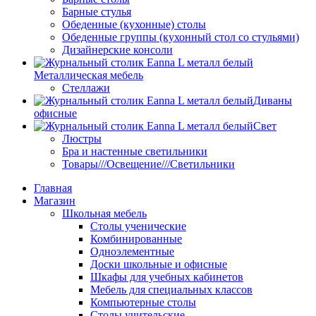
Барные стулья
Обеденные (кухонные) столы
Обеденные группы (кухонный стол со стульями)
Дизайнерские консоли
Металлическая мебель
Стеллажи
Диваны
офисные
Свет
Люстры
Бра и настенные светильники
Товары///Освещение///Светильники
Главная
Магазин
Школьная мебель
Столы ученические
Комбинированные
Одноэлементные
Доски школьные и офисные
Шкафы для учебных кабинетов
Мебель для специальных классов
Компьютерные столы
Столы учительские