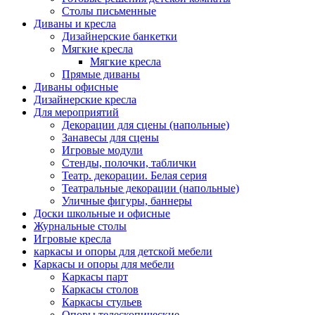
Столы письменные
Диваны и кресла
Дизайнерские банкетки
Мягкие кресла
Мягкие кресла
Прямые диваны
Диваны офисные
Дизайнерские кресла
Для мероприятий
Декорации для сцены (напольные)
Занавесы для сцены
Игровые модули
Стенды, полочки, таблички
Театр. декорации. Белая серия
Театральные декорации (напольные)
Уличные фигуры, баннеры
Доски школьные и офисные
Журнальные столы
Игровые кресла
каркасы и опоры для детской мебели
Каркасы и опоры для мебели
Каркасы парт
Каркасы столов
Каркасы стульев
Опоры телескопические