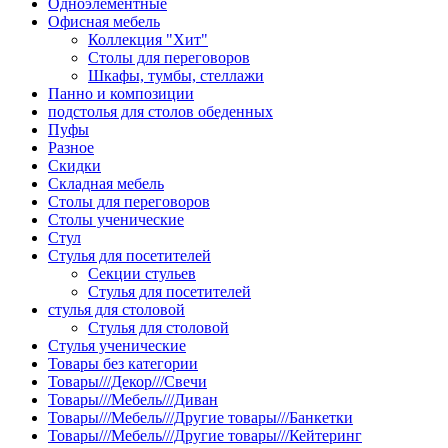
Одноэлементные
Офисная мебель
Коллекция "Хит"
Столы для переговоров
Шкафы, тумбы, стеллажи
Панно и композиции
подстолья для столов обеденных
Пуфы
Разное
Скидки
Складная мебель
Столы для переговоров
Столы ученические
Стул
Стулья для посетителей
Секции стульев
Стулья для посетителей
стулья для столовой
Стулья для столовой
Стулья ученические
Товары без категории
Товары///Декор///Свечи
Товары///Мебель///Диван
Товары///Мебель///Другие товары///Банкетки
Товары///Мебель///Другие товары///Кейтеринг