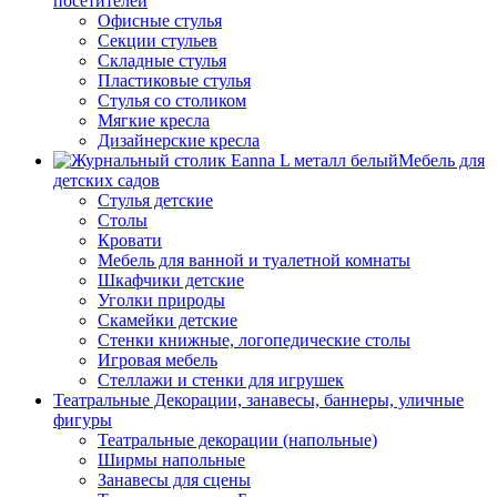
посетителей
Офисные стулья
Секции стульев
Складные стулья
Пластиковые стулья
Стулья со столиком
Мягкие кресла
Дизайнерские кресла
Мебель для
детских садов
Стулья детские
Столы
Кровати
Мебель для ванной и туалетной комнаты
Шкафчики детские
Уголки природы
Скамейки детские
Стенки книжные, логопедические столы
Игровая мебель
Стеллажи и стенки для игрушек
Театральные Декорации, занавесы, баннеры, уличные
фигуры
Театральные декорации (напольные)
Ширмы напольные
Занавесы для сцены