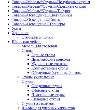
Товары///Мебель///Стулья///Полубарные стулья
Товары///Мебель///Стулья///Складные стулья
Товары///Мебель///Стулья///Табурет
Товары///Освещение///Светильники
Товары///Освещение///Споты
Товары///Освещение///Торшеры
Урны
Хранение
Стеллажи и полки
Школьная мебель
Мебель для столовой
Столы
Барные столы
Дизайнерские консоли
Журнальные столики
Компьютерные столы
Обеденные (кухонные) столы
Столы учительские
Стулья
Обеденные стулья
Офисные стулья
Пластиковые стулья
Складные стулья
Стулья со столиком
Шкафы для учебных кабинетов