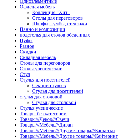
Одноэлементные
Офисная мебель
Коллекция "Хит"
Столы для переговоров
Шкафы, тумбы, стеллажи
Панно и композиции
подстолья для столов обеденных
Пуфы
Разное
Скидки
Складная мебель
Столы для переговоров
Столы ученические
Стул
Стулья для посетителей
Секции стульев
Стулья для посетителей
стулья для столовой
Стулья для столовой
Стулья ученические
Товары без категории
Товары///Декор///Свечи
Товары///Мебель///Диван
Товары///Мебель///Другие товары///Банкетки
Товары///Мебель///Другие товары///Кейтеринг