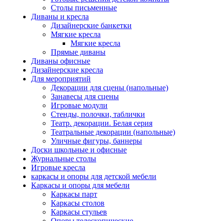
Столы письменные
Диваны и кресла
Дизайнерские банкетки
Мягкие кресла
Мягкие кресла
Прямые диваны
Диваны офисные
Дизайнерские кресла
Для мероприятий
Декорации для сцены (напольные)
Занавесы для сцены
Игровые модули
Стенды, полочки, таблички
Театр. декорации. Белая серия
Театральные декорации (напольные)
Уличные фигуры, баннеры
Доски школьные и офисные
Журнальные столы
Игровые кресла
каркасы и опоры для детской мебели
Каркасы и опоры для мебели
Каркасы парт
Каркасы столов
Каркасы стульев
Опоры телескопические