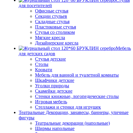
Стулья
для посетителей
Офисные стулья
Секции стульев
Складные стулья
Пластиковые стулья
Стулья со столиком
Мягкие кресла
Дизайнерские кресла
Мебель
для детских садов
Стулья детские
Столы
Кровати
Мебель для ванной и туалетной комнаты
Шкафчики детские
Уголки природы
Скамейки детские
Стенки книжные, логопедические столы
Игровая мебель
Стеллажи и стенки для игрушек
Театральные Декорации, занавесы, баннеры, уличные
фигуры
Театральные декорации (напольные)
Ширмы напольные