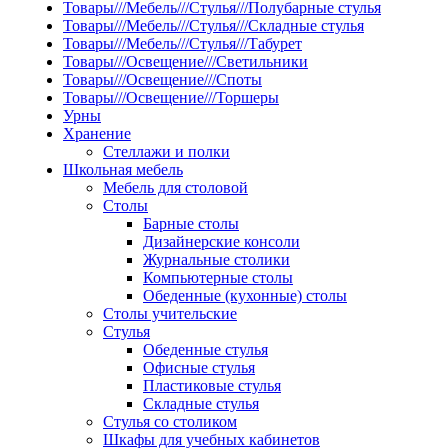
Товары///Мебель///Стулья///Полубарные стулья
Товары///Мебель///Стулья///Складные стулья
Товары///Мебель///Стулья///Табурет
Товары///Освещение///Светильники
Товары///Освещение///Споты
Товары///Освещение///Торшеры
Урны
Хранение
Стеллажи и полки
Школьная мебель
Мебель для столовой
Столы
Барные столы
Дизайнерские консоли
Журнальные столики
Компьютерные столы
Обеденные (кухонные) столы
Столы учительские
Стулья
Обеденные стулья
Офисные стулья
Пластиковые стулья
Складные стулья
Стулья со столиком
Шкафы для учебных кабинетов