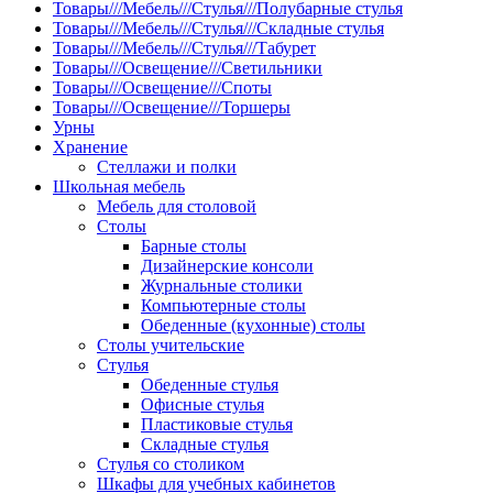
Товары///Мебель///Стулья///Полубарные стулья
Товары///Мебель///Стулья///Складные стулья
Товары///Мебель///Стулья///Табурет
Товары///Освещение///Светильники
Товары///Освещение///Споты
Товары///Освещение///Торшеры
Урны
Хранение
Стеллажи и полки
Школьная мебель
Мебель для столовой
Столы
Барные столы
Дизайнерские консоли
Журнальные столики
Компьютерные столы
Обеденные (кухонные) столы
Столы учительские
Стулья
Обеденные стулья
Офисные стулья
Пластиковые стулья
Складные стулья
Стулья со столиком
Шкафы для учебных кабинетов