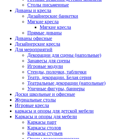
Столы письменные
Диваны и кресла
Дизайнерские банкетки
Мягкие кресла
Мягкие кресла
Прямые диваны
Диваны офисные
Дизайнерские кресла
Для мероприятий
Декорации для сцены (напольные)
Занавесы для сцены
Игровые модули
Стенды, полочки, таблички
Театр. декорации. Белая серия
Театральные декорации (напольные)
Уличные фигуры, баннеры
Доски школьные и офисные
Журнальные столы
Игровые кресла
каркасы и опоры для детской мебели
Каркасы и опоры для мебели
Каркасы парт
Каркасы столов
Каркасы стульев
Опоры телескопические