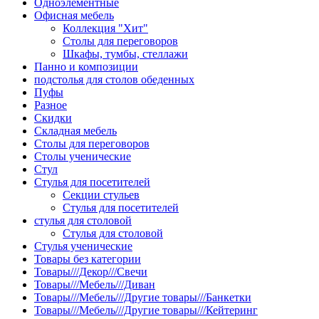
Одноэлементные
Офисная мебель
Коллекция "Хит"
Столы для переговоров
Шкафы, тумбы, стеллажи
Панно и композиции
подстолья для столов обеденных
Пуфы
Разное
Скидки
Складная мебель
Столы для переговоров
Столы ученические
Стул
Стулья для посетителей
Секции стульев
Стулья для посетителей
стулья для столовой
Стулья для столовой
Стулья ученические
Товары без категории
Товары///Декор///Свечи
Товары///Мебель///Диван
Товары///Мебель///Другие товары///Банкетки
Товары///Мебель///Другие товары///Кейтеринг