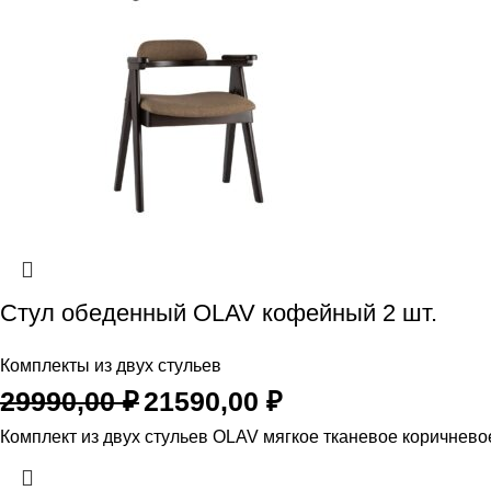
Стул обеденный OLAV кофейный 2 шт.
Комплекты из двух стульев
Первоначальная
Текущая
29990,00
₽
21590,00
₽
цена
цена:
Комплект из двух стульев OLAV мягкое тканевое коричнево
составляла
21590,00 ₽.
29990,00 ₽.