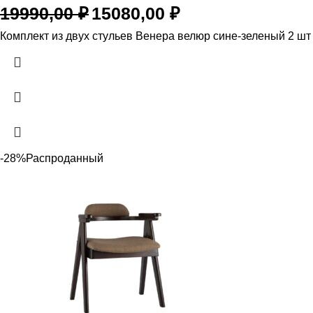
Первоначальная
Текущая
19990,00
₽
15080,00
₽
цена
цена:
Комплект из двух стульев Венера велюр сине-зеленый 2 шт
составляла
15080,00 ₽.
19990,00 ₽.
-28%
Распроданный