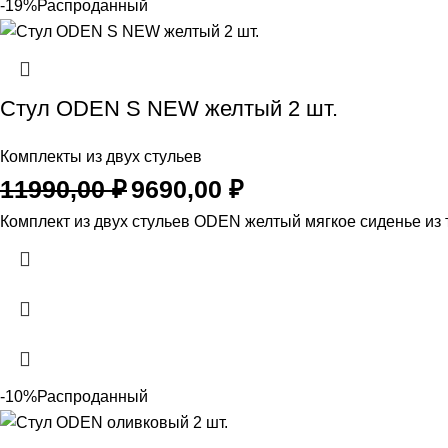
-19%
Распроданный
Стул ODEN S NEW желтый 2 шт.
Комплекты из двух стульев
Первоначальная
Текущая
11990,00
₽
9690,00
₽
цена
цена:
Комплект из двух стульев ODEN желтый мягкое сиденье из т
составляла
9690,00 ₽.
11990,00 ₽.
-10%
Распроданный