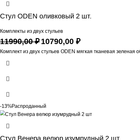
Стул ODEN оливковый 2 шт.
Комплекты из двух стульев
Первоначальная
Текущая
11990,00
₽
10790,00
₽
цена
цена:
Комплект из двух стульев ODEN мягкая тканевая зеленая о
составляла
10790,00 ₽.
11990,00 ₽.
-13%
Распроданный
Стул Венера велюр изумрудный 2 шт