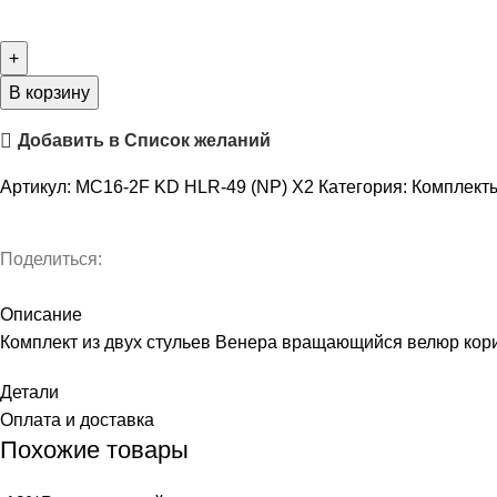
Количество
товара
Стул
Венера
В корзину
вращающийся
Добавить в Список желаний
велюр
коричневый
Артикул:
MC16-2F KD HLR-49 (NP) X2
Категория:
Комплекты
2
шт
Поделиться:
Описание
Комплект из двух стульев Венера вращающийся велюр кор
Детали
Оплата и доставка
Похожие товары