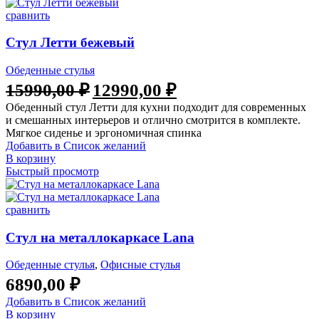
сравнить
Стул Летти бежевый
Обеденные стулья
Первоначальная
Текущая
15990,00
₽
12990,00
₽
цена
цена:
Обеденный стул Летти для кухни подходит для современных
составляла
12990,00 ₽.
и смешанных интерьеров и отлично смотрится в комплекте.
15990,00 ₽.
Мягкое сиденье и эргономичная спинка
Добавить в Список желаний
В корзину
Быстрый просмотр
сравнить
Стул на металлокаркасе Lana
Обеденные стулья
,
Офисные стулья
6890,00
₽
Добавить в Список желаний
В корзину