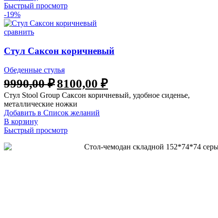
Быстрый просмотр
-19%
сравнить
Стул Саксон коричневый
Обеденные стулья
Первоначальная
Текущая
9990,00
₽
8100,00
₽
цена
цена:
Стул Stool Group Саксон коричневый, удобное сиденье,
составляла
8100,00 ₽.
металлические ножки
9990,00 ₽.
Добавить в Список желаний
В корзину
Быстрый просмотр