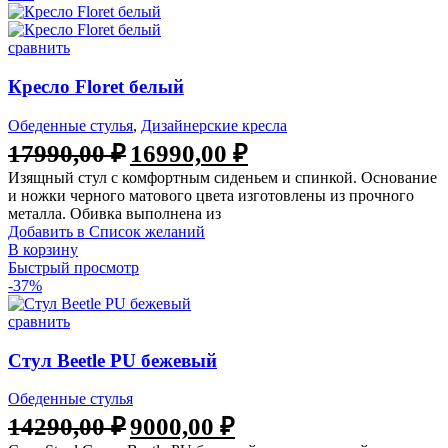
сравнить
Кресло Floret белый
Обеденные стулья
,
Дизайнерские кресла
Первоначальная
Текущая
17990,00
₽
16990,00
₽
цена
цена:
Изящный стул с комфортным сиденьем и спинкой. Основание
составляла
16990,00 ₽.
и ножки черного матового цвета изготовлены из прочного
17990,00 ₽.
металла. Обивка выполнена из
Добавить в Список желаний
В корзину
Быстрый просмотр
-37%
сравнить
Стул Beetle PU бежевый
Обеденные стулья
Первоначальная
Текущая
14290,00
₽
9000,00
₽
цена
цена: