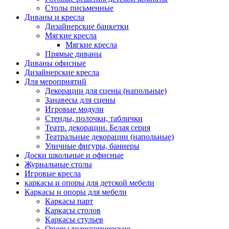
Столы письменные
Диваны и кресла
Дизайнерские банкетки
Мягкие кресла
Мягкие кресла
Прямые диваны
Диваны офисные
Дизайнерские кресла
Для мероприятий
Декорации для сцены (напольные)
Занавесы для сцены
Игровые модули
Стенды, полочки, таблички
Театр. декорации. Белая серия
Театральные декорации (напольные)
Уличные фигуры, баннеры
Доски школьные и офисные
Журнальные столы
Игровые кресла
каркасы и опоры для детской мебели
Каркасы и опоры для мебели
Каркасы парт
Каркасы столов
Каркасы стульев
Опоры телескопические