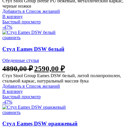
Стул Stool Group Beetle PU бежевый, металлический каркас,
составляла
9000,00 ₽.
черные ножки
14290,00 ₽.
Добавить в Список желаний
В корзину
Быстрый просмотр
-47%
сравнить
Стул Eames DSW белый
Обеденные стулья
Первоначальная
Текущая
4890,00
₽
2590,00
₽
цена
цена:
Стул Stool Group Eames DSW белый, литой полипропилен,
составляла
2590,00 ₽.
стальной каркас, натуральный массив бука
4890,00 ₽.
Добавить в Список желаний
В корзину
Быстрый просмотр
-47%
сравнить
Стул Eames DSW оранжевый