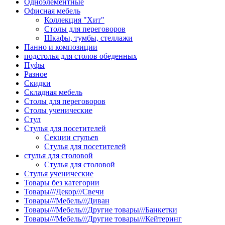
Одноэлементные
Офисная мебель
Коллекция "Хит"
Столы для переговоров
Шкафы, тумбы, стеллажи
Панно и композиции
подстолья для столов обеденных
Пуфы
Разное
Скидки
Складная мебель
Столы для переговоров
Столы ученические
Стул
Стулья для посетителей
Секции стульев
Стулья для посетителей
стулья для столовой
Стулья для столовой
Стулья ученические
Товары без категории
Товары///Декор///Свечи
Товары///Мебель///Диван
Товары///Мебель///Другие товары///Банкетки
Товары///Мебель///Другие товары///Кейтеринг