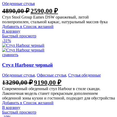
Обеденные стулья
Первоначальная
Текущая
4890,00
₽
2590,00
₽
цена
цена:
Стул Stool Group Eames DSW оранжевый, литой
составляла
2590,00 ₽.
полипропилен, стальной каркас, натуральный массив бука
4890,00 ₽.
Добавить в Список желаний
В корзину
Быстрый просмотр
-31%
сравнить
Стул Harbour черный
Обеденные стулья
,
Офисные стулья
,
Стулья обеденные
Первоначальная
Текущая
13290,00
₽
9190,00
₽
цена
цена:
Современный обеденный стул Harbour в стиле сканди.
составляла
9190,00 ₽.
Лаконичная модель станет прекрасным дополнением
13290,00 ₽.
обеденной зоны кухни и гостиной, подходит для обустройства
Добавить в Список желаний
В корзину
Быстрый просмотр
-19%