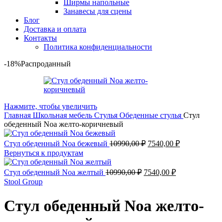
Ширмы напольные
Занавесы для сцены
Блог
Доставка и оплата
Контакты
Политика конфиденциальности
-18%
Распроданный
Нажмите, чтобы увеличить
Главная
Школьная мебель
Стулья
Обеденные стулья
Стул
обеденный Noa желто-коричневый
Первоначальная
Текущая
Стул обеденный Noa бежевый
10990,00
₽
7540,00
₽
цена
цена:
Вернуться к продуктам
составляла
7540,00 ₽.
10990,00 ₽.
Первоначальная
Текущая
Стул обеденный Noa желтый
10990,00
₽
7540,00
₽
цена
цена:
Stool Group
составляла
7540,00 ₽.
10990,00 ₽.
Стул обеденный Noa желто-