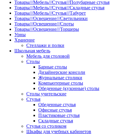
Товары///Мебель///Стулья///Полубарные стулья
Товары///Мебель///Стулья///Складные стулья
Товары///Мебель///Стулья///Табурет
Товары///Освещение///Светильники
Товары///Освещение///Споты
Товары///Освещение///Торшеры
Урны
Хранение
Стеллажи и полки
Школьная мебель
Мебель для столовой
Столы
Барные столы
Дизайнерские консоли
Журнальные столики
Компьютерные столы
Обеденные (кухонные) столы
Столы учительские
Стулья
Обеденные стулья
Офисные стулья
Пластиковые стулья
Складные стулья
Стулья со столиком
Шкафы для учебных кабинетов