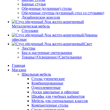
Барные стулья
Обеденные (кухонные) столы
Обеденные группы (кухонный стол со стульями)
Дизайнерские консоли
Металлическая мебель
Стеллажи
Диваны
офисные
Свет
Люстры
Бра и настенные светильники
Товары///Освещение///Светильники
Главная
Магазин
Школьная мебель
Столы ученические
Комбинированные
Одноэлементные
Доски школьные и офисные
Шкафы для учебных кабинетов
Мебель для специальных классов
Компьютерные столы
Столы учительские