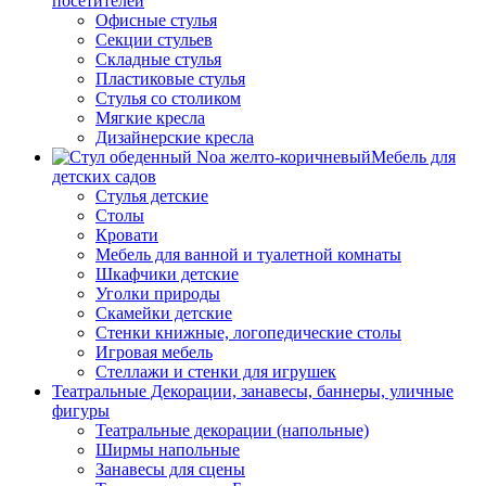
посетителей
Офисные стулья
Секции стульев
Складные стулья
Пластиковые стулья
Стулья со столиком
Мягкие кресла
Дизайнерские кресла
Мебель для
детских садов
Стулья детские
Столы
Кровати
Мебель для ванной и туалетной комнаты
Шкафчики детские
Уголки природы
Скамейки детские
Стенки книжные, логопедические столы
Игровая мебель
Стеллажи и стенки для игрушек
Театральные Декорации, занавесы, баннеры, уличные
фигуры
Театральные декорации (напольные)
Ширмы напольные
Занавесы для сцены