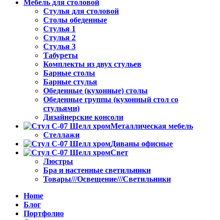
Мебель для столовой
Стулья для столовой
Столы обеденные
Стулья 1
Стулья 2
Стулья 3
Табуреты
Комплекты из двух стульев
Барные столы
Барные стулья
Обеденные (кухонные) столы
Обеденные группы (кухонный стол со
стульями)
Дизайнерские консоли
Металлическая мебель
Стеллажи
Диваны офисные
Свет
Люстры
Бра и настенные светильники
Товары///Освещение///Светильники
Home
Блог
Портфолио