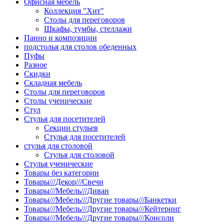
Офисная мебель
Коллекция "Хит"
Столы для переговоров
Шкафы, тумбы, стеллажи
Панно и композиции
подстолья для столов обеденных
Пуфы
Разное
Скидки
Складная мебель
Столы для переговоров
Столы ученические
Стул
Стулья для посетителей
Секции стульев
Стулья для посетителей
стулья для столовой
Стулья для столовой
Стулья ученические
Товары без категории
Товары///Декор///Свечи
Товары///Мебель///Диван
Товары///Мебель///Другие товары///Банкетки
Товары///Мебель///Другие товары///Кейтеринг
Товары///Мебель///Другие товары///Консоли