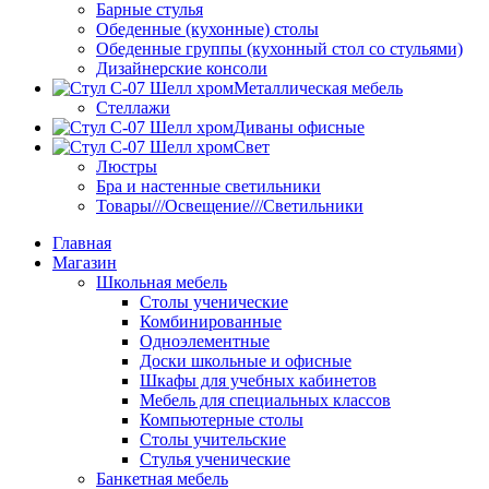
Барные стулья
Обеденные (кухонные) столы
Обеденные группы (кухонный стол со стульями)
Дизайнерские консоли
Металлическая мебель
Стеллажи
Диваны офисные
Свет
Люстры
Бра и настенные светильники
Товары///Освещение///Светильники
Главная
Магазин
Школьная мебель
Столы ученические
Комбинированные
Одноэлементные
Доски школьные и офисные
Шкафы для учебных кабинетов
Мебель для специальных классов
Компьютерные столы
Столы учительские
Стулья ученические
Банкетная мебель