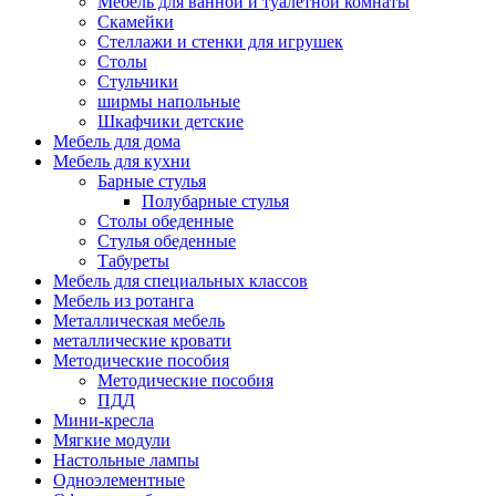
Мебель для ванной и туалетной комнаты
Скамейки
Стеллажи и стенки для игрушек
Столы
Стульчики
ширмы напольные
Шкафчики детские
Мебель для дома
Мебель для кухни
Барные стулья
Полубарные стулья
Столы обеденные
Стулья обеденные
Табуреты
Мебель для специальных классов
Мебель из ротанга
Металлическая мебель
металлические кровати
Методические пособия
Методические пособия
ПДД
Мини-кресла
Мягкие модули
Настольные лампы
Одноэлементные