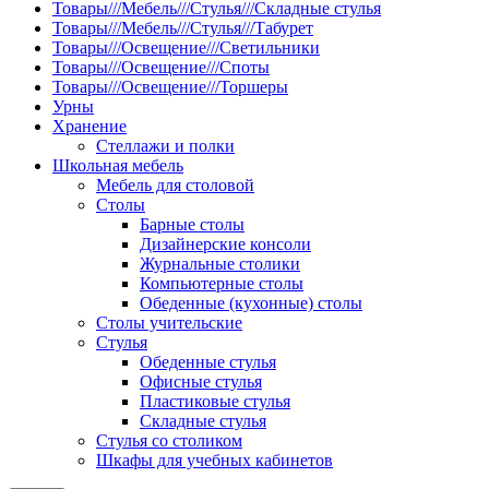
Товары///Мебель///Стулья///Складные стулья
Товары///Мебель///Стулья///Табурет
Товары///Освещение///Светильники
Товары///Освещение///Споты
Товары///Освещение///Торшеры
Урны
Хранение
Стеллажи и полки
Школьная мебель
Мебель для столовой
Столы
Барные столы
Дизайнерские консоли
Журнальные столики
Компьютерные столы
Обеденные (кухонные) столы
Столы учительские
Стулья
Обеденные стулья
Офисные стулья
Пластиковые стулья
Складные стулья
Стулья со столиком
Шкафы для учебных кабинетов