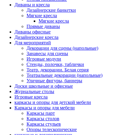
Диваны и кресла
Дизайнерские банкетки
Мягкие кресла
Мягкие кресла
Прямые диваны
Диваны офисные
Дизайнерские кресла
Для мероприятий
Декорации для сцены (напольные)
Занавесы для сцены
Игровые модули
Стенды, полочки, таблички
Театр. декорации. Белая серия
Театральные декорации (напольные)
Уличные фигуры, баннеры
Доски школьные и офисные
Журнальные столы
Игровые кресла
каркасы и опоры для детской мебели
Каркасы и опоры для мебели
Каркасы парт
Каркасы столов
Каркасы стульев
Опоры телескопические
книжные и логопедические