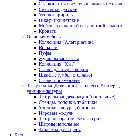
Стенки книжные, логопедические столы
Скамейки детские
Уголки природы
Шкафчики детские
Мебель для ванной и туалетной комнаты
Кровати
Офисная мебель
Коллекция “Альтернатива”
Вешалки
Пуфы
Журнальные столы
Коллекция “Хит”
Столы для переговоров
Шкафы, тумбы, стеллажи
Столы письменные
Театральные Декорации, занавесы, баннеры,
уличные фигуры
Театральные декорации (напольные)
Стенды, полочки, таблички
Уличные фигуры, баннеры
Игровые модули
Театр. декорации. Белая серия
Ширмы напольные
Занавесы для сцены
Блог