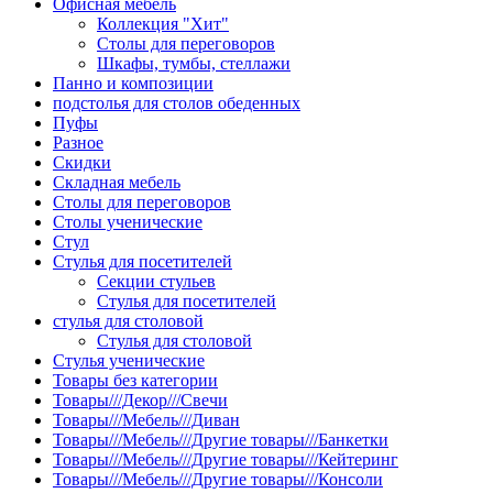
Офисная мебель
Коллекция "Хит"
Столы для переговоров
Шкафы, тумбы, стеллажи
Панно и композиции
подстолья для столов обеденных
Пуфы
Разное
Скидки
Складная мебель
Столы для переговоров
Столы ученические
Стул
Стулья для посетителей
Секции стульев
Стулья для посетителей
стулья для столовой
Стулья для столовой
Стулья ученические
Товары без категории
Товары///Декор///Свечи
Товары///Мебель///Диван
Товары///Мебель///Другие товары///Банкетки
Товары///Мебель///Другие товары///Кейтеринг
Товары///Мебель///Другие товары///Консоли