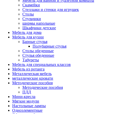
Мебель для ванной и туалетной комнаты
Скамейки
Стеллажи и стенки для игрушек
Столы
Стульчики
ширмы напольные
Шкафчики детские
Мебель для дома
Мебель для кухни
Барные стулья
Полубарные стулья
Столы обеденные
Стулья обеденные
Табуреты
Мебель для специальных классов
Мебель из ротанга
Металлическая мебель
металлические кровати
Методические пособия
Методические пособия
ПДД
Мини-кресла
Мягкие модули
Настольные лампы
Одноэлементные