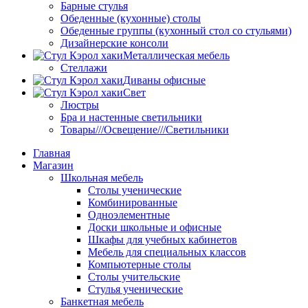
Барные стулья
Обеденные (кухонные) столы
Обеденные группы (кухонный стол со стульями)
Дизайнерские консоли
Металлическая мебель
Стеллажи
Диваны офисные
Свет
Люстры
Бра и настенные светильники
Товары///Освещение///Светильники
Главная
Магазин
Школьная мебель
Столы ученические
Комбинированные
Одноэлементные
Доски школьные и офисные
Шкафы для учебных кабинетов
Мебель для специальных классов
Компьютерные столы
Столы учительские
Стулья ученические
Банкетная мебель