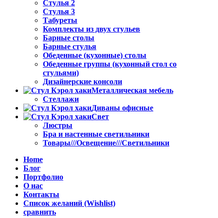
Стулья 2
Стулья 3
Табуреты
Комплекты из двух стульев
Барные столы
Барные стулья
Обеденные (кухонные) столы
Обеденные группы (кухонный стол со
стульями)
Дизайнерские консоли
Металлическая мебель
Стеллажи
Диваны офисные
Свет
Люстры
Бра и настенные светильники
Товары///Освещение///Светильники
Home
Блог
Портфолио
О нас
Контакты
Список желаний (Wishlist)
сравнить