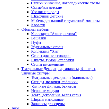
Стенки книжные, логопедические столы
Скамейки детские
Уголки природы
Шкафчики детские
Мебель для ванной и туалетной комнаты
Кровати
Офисная мебель
Коллекция “Альтернатива”
Вешалки
Пуфы
Журнальные столы
Коллекция “Хит”
Столы для переговоров
Шкафы, тумбы, стеллажи
Столы письменные
Театральные Декорации, занавесы, баннеры,
уличные фигуры
Театральные декорации (напольные)
Стенды, полочки, таблички
Уличные фигуры, баннеры
Игровые модули
Театр. декорации. Белая серия
Ширмы напольные
Занавесы для сцены
Блог