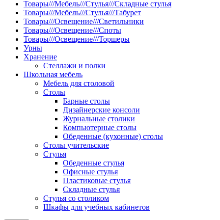
Товары///Мебель///Стулья///Складные стулья
Товары///Мебель///Стулья///Табурет
Товары///Освещение///Светильники
Товары///Освещение///Споты
Товары///Освещение///Торшеры
Урны
Хранение
Стеллажи и полки
Школьная мебель
Мебель для столовой
Столы
Барные столы
Дизайнерские консоли
Журнальные столики
Компьютерные столы
Обеденные (кухонные) столы
Столы учительские
Стулья
Обеденные стулья
Офисные стулья
Пластиковые стулья
Складные стулья
Стулья со столиком
Шкафы для учебных кабинетов