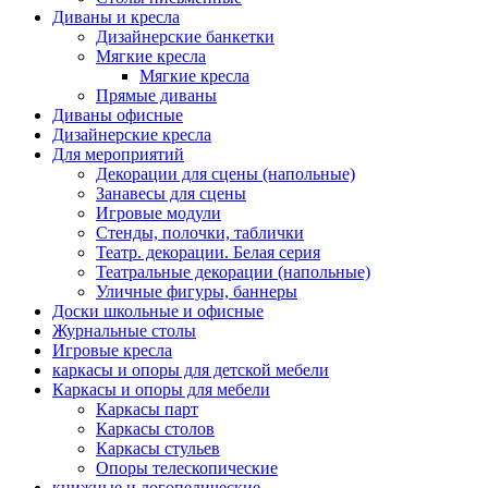
Диваны и кресла
Дизайнерские банкетки
Мягкие кресла
Мягкие кресла
Прямые диваны
Диваны офисные
Дизайнерские кресла
Для мероприятий
Декорации для сцены (напольные)
Занавесы для сцены
Игровые модули
Стенды, полочки, таблички
Театр. декорации. Белая серия
Театральные декорации (напольные)
Уличные фигуры, баннеры
Доски школьные и офисные
Журнальные столы
Игровые кресла
каркасы и опоры для детской мебели
Каркасы и опоры для мебели
Каркасы парт
Каркасы столов
Каркасы стульев
Опоры телескопические
книжные и логопедические