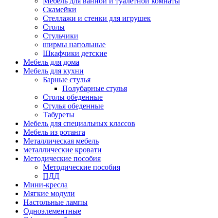
Мебель для ванной и туалетной комнаты
Скамейки
Стеллажи и стенки для игрушек
Столы
Стульчики
ширмы напольные
Шкафчики детские
Мебель для дома
Мебель для кухни
Барные стулья
Полубарные стулья
Столы обеденные
Стулья обеденные
Табуреты
Мебель для специальных классов
Мебель из ротанга
Металлическая мебель
металлические кровати
Методические пособия
Методические пособия
ПДД
Мини-кресла
Мягкие модули
Настольные лампы
Одноэлементные