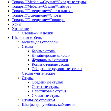
Товары///Мебель///Стулья///Складные стулья
Товары///Мебель///Стулья///Табурет
Товары///Освещение///Светильники
Товары///Освещение///Споты
Товары///Освещение///Торшеры
Урны
Хранение
Стеллажи и полки
Школьная мебель
Мебель для столовой
Столы
Барные столы
Дизайнерские консоли
Журнальные столики
Компьютерные столы
Обеденные (кухонные) столы
Столы учительские
Стулья
Обеденные стулья
Офисные стулья
Пластиковые стулья
Складные стулья
Стулья со столиком
Шкафы для учебных кабинетов