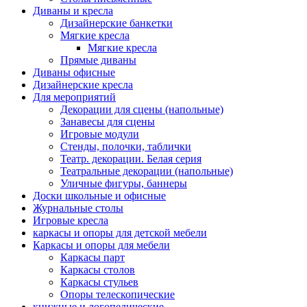
Диваны и кресла
Дизайнерские банкетки
Мягкие кресла
Мягкие кресла
Прямые диваны
Диваны офисные
Дизайнерские кресла
Для мероприятий
Декорации для сцены (напольные)
Занавесы для сцены
Игровые модули
Стенды, полочки, таблички
Театр. декорации. Белая серия
Театральные декорации (напольные)
Уличные фигуры, баннеры
Доски школьные и офисные
Журнальные столы
Игровые кресла
каркасы и опоры для детской мебели
Каркасы и опоры для мебели
Каркасы парт
Каркасы столов
Каркасы стульев
Опоры телескопические
книжные и логопедические