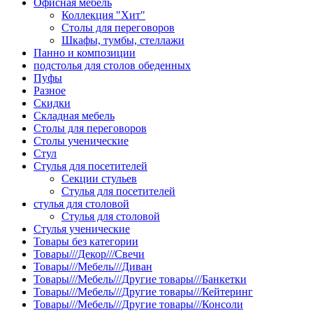
Офисная мебель
Коллекция "Хит"
Столы для переговоров
Шкафы, тумбы, стеллажи
Панно и композиции
подстолья для столов обеденных
Пуфы
Разное
Скидки
Складная мебель
Столы для переговоров
Столы ученические
Стул
Стулья для посетителей
Секции стульев
Стулья для посетителей
стулья для столовой
Стулья для столовой
Стулья ученические
Товары без категории
Товары///Декор///Свечи
Товары///Мебель///Диван
Товары///Мебель///Другие товары///Банкетки
Товары///Мебель///Другие товары///Кейтеринг
Товары///Мебель///Другие товары///Консоли