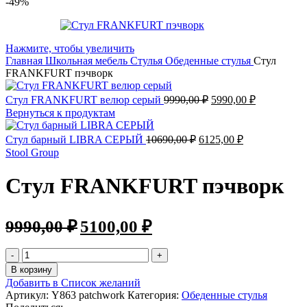
-49%
Нажмите, чтобы увеличить
Главная
Школьная мебель
Стулья
Обеденные стулья
Стул
FRANKFURT пэчворк
Стул FRANKFURT велюр серый
9990,00
₽
5990,00
₽
Вернуться к продуктам
Стул барный LIBRA СЕРЫЙ
10690,00
₽
6125,00
₽
Stool Group
Стул FRANKFURT пэчворк
9990,00
₽
5100,00
₽
В корзину
Добавить в Список желаний
Артикул:
Y863 patchwork
Категория:
Обеденные стулья