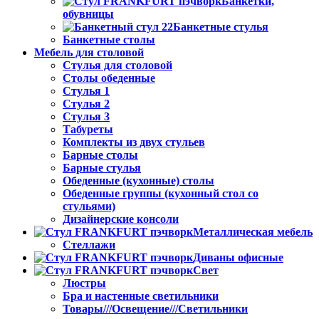
Банкетки,
обувницы
Банкетные стулья
Банкетные столы
Мебель для столовой
Стулья для столовой
Столы обеденные
Стулья 1
Стулья 2
Стулья 3
Табуреты
Комплекты из двух стульев
Барные столы
Барные стулья
Обеденные (кухонные) столы
Обеденные группы (кухонный стол со
стульями)
Дизайнерские консоли
Металлическая мебель
Стеллажи
Диваны офисные
Свет
Люстры
Бра и настенные светильники
Товары///Освещение///Светильники