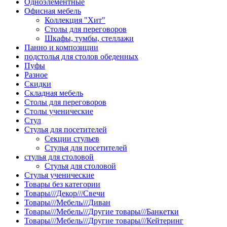
Одноэлементные
Офисная мебель
Коллекция "Хит"
Столы для переговоров
Шкафы, тумбы, стеллажи
Панно и композиции
подстолья для столов обеденных
Пуфы
Разное
Скидки
Складная мебель
Столы для переговоров
Столы ученические
Стул
Стулья для посетителей
Секции стульев
Стулья для посетителей
стулья для столовой
Стулья для столовой
Стулья ученические
Товары без категории
Товары///Декор///Свечи
Товары///Мебель///Диван
Товары///Мебель///Другие товары///Банкетки
Товары///Мебель///Другие товары///Кейтеринг