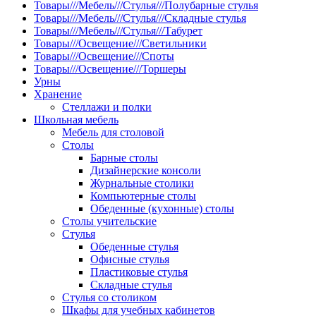
Товары///Мебель///Стулья///Полубарные стулья
Товары///Мебель///Стулья///Складные стулья
Товары///Мебель///Стулья///Табурет
Товары///Освещение///Светильники
Товары///Освещение///Споты
Товары///Освещение///Торшеры
Урны
Хранение
Стеллажи и полки
Школьная мебель
Мебель для столовой
Столы
Барные столы
Дизайнерские консоли
Журнальные столики
Компьютерные столы
Обеденные (кухонные) столы
Столы учительские
Стулья
Обеденные стулья
Офисные стулья
Пластиковые стулья
Складные стулья
Стулья со столиком
Шкафы для учебных кабинетов