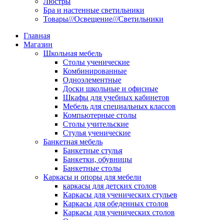
Люстры
Бра и настенные светильники
Товары///Освещение///Светильники
Главная
Магазин
Школьная мебель
Столы ученические
Комбинированные
Одноэлементные
Доски школьные и офисные
Шкафы для учебных кабинетов
Мебель для специальных классов
Компьютерные столы
Столы учительские
Стулья ученические
Банкетная мебель
Банкетные стулья
Банкетки, обувницы
Банкетные столы
Каркасы и опоры для мебели
каркасы для детских столов
Каркасы для ученических стульев
Каркасы для обеденных столов
Каркасы для ученических столов