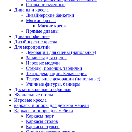
Столы письменные
Диваны и кресла
Дизайнерские банкетки
Мягкие кресла
Мягкие кресла
Прямые диваны
Диваны офисные
Дизайнерские кресла
Для мероприятий
Декорации для сцены (напольные)
Занавесы для сцены
Игровые модули
Стенды, полочки, таблички
Театр. декорации. Белая серия
Театральные декорации (напольные)
Уличные фигуры, баннеры
Доски школьные и офисные
Журнальные столы
Игровые кресла
каркасы и опоры для детской мебели
Каркасы и опоры для мебели
Каркасы парт
Каркасы столов
Каркасы стульев
Опоры телескопические