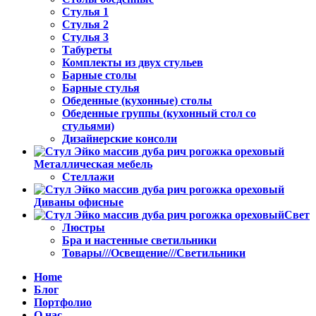
Стулья 1
Стулья 2
Стулья 3
Табуреты
Комплекты из двух стульев
Барные столы
Барные стулья
Обеденные (кухонные) столы
Обеденные группы (кухонный стол со
стульями)
Дизайнерские консоли
Металлическая мебель
Стеллажи
Диваны офисные
Свет
Люстры
Бра и настенные светильники
Товары///Освещение///Светильники
Home
Блог
Портфолио
О нас