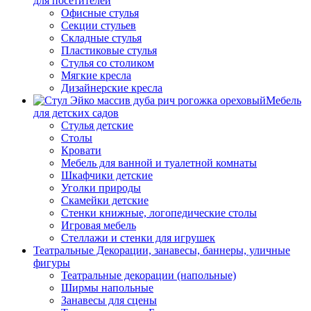
для посетителей
Офисные стулья
Секции стульев
Складные стулья
Пластиковые стулья
Стулья со столиком
Мягкие кресла
Дизайнерские кресла
Мебель
для детских садов
Стулья детские
Столы
Кровати
Мебель для ванной и туалетной комнаты
Шкафчики детские
Уголки природы
Скамейки детские
Стенки книжные, логопедические столы
Игровая мебель
Стеллажи и стенки для игрушек
Театральные Декорации, занавесы, баннеры, уличные
фигуры
Театральные декорации (напольные)
Ширмы напольные
Занавесы для сцены