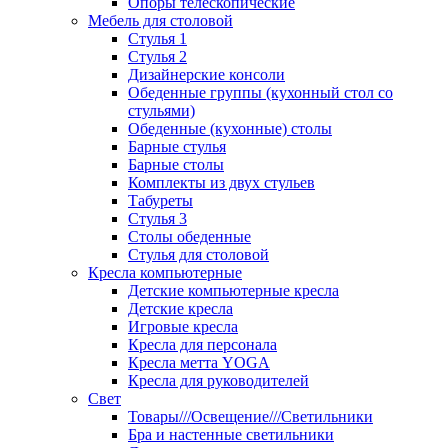
Опоры телескопические
Мебель для столовой
Стулья 1
Стулья 2
Дизайнерские консоли
Обеденные группы (кухонный стол со
стульями)
Обеденные (кухонные) столы
Барные стулья
Барные столы
Комплекты из двух стульев
Табуреты
Стулья 3
Столы обеденные
Стулья для столовой
Кресла компьютерные
Детские компьютерные кресла
Детские кресла
Игровые кресла
Кресла для персонала
Кресла метта YOGA
Кресла для руководителей
Свет
Товары///Освещение///Светильники
Бра и настенные светильники