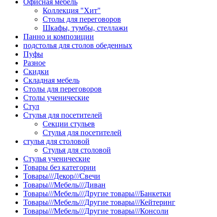
Офисная мебель
Коллекция "Хит"
Столы для переговоров
Шкафы, тумбы, стеллажи
Панно и композиции
подстолья для столов обеденных
Пуфы
Разное
Скидки
Складная мебель
Столы для переговоров
Столы ученические
Стул
Стулья для посетителей
Секции стульев
Стулья для посетителей
стулья для столовой
Стулья для столовой
Стулья ученические
Товары без категории
Товары///Декор///Свечи
Товары///Мебель///Диван
Товары///Мебель///Другие товары///Банкетки
Товары///Мебель///Другие товары///Кейтеринг
Товары///Мебель///Другие товары///Консоли