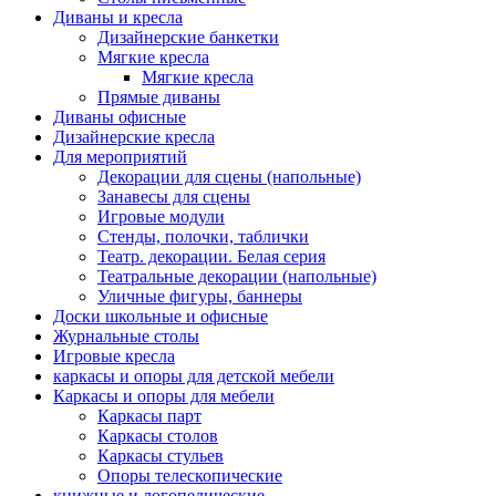
Диваны и кресла
Дизайнерские банкетки
Мягкие кресла
Мягкие кресла
Прямые диваны
Диваны офисные
Дизайнерские кресла
Для мероприятий
Декорации для сцены (напольные)
Занавесы для сцены
Игровые модули
Стенды, полочки, таблички
Театр. декорации. Белая серия
Театральные декорации (напольные)
Уличные фигуры, баннеры
Доски школьные и офисные
Журнальные столы
Игровые кресла
каркасы и опоры для детской мебели
Каркасы и опоры для мебели
Каркасы парт
Каркасы столов
Каркасы стульев
Опоры телескопические
книжные и логопедические