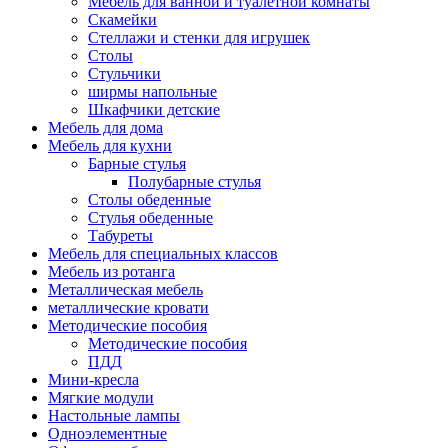
Мебель для ванной и туалетной комнаты
Скамейки
Стеллажи и стенки для игрушек
Столы
Стульчики
ширмы напольные
Шкафчики детские
Мебель для дома
Мебель для кухни
Барные стулья
Полубарные стулья
Столы обеденные
Стулья обеденные
Табуреты
Мебель для специальных классов
Мебель из ротанга
Металлическая мебель
металлические кровати
Методические пособия
Методические пособия
ПДД
Мини-кресла
Мягкие модули
Настольные лампы
Одноэлементные