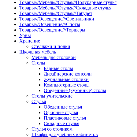
Товары///Мебель///Стулья///Полубарные стулья
Товары///Мебель///Стулья///Складные стулья
Товары///Мебель///Стулья///Табурет
Товары///Освещение///Светильники
Товары///Освещение///Споты
Товары///Освещение///Торшеры
Урны
Хранение
Стеллажи и полки
Школьная мебель
Мебель для столовой
Столы
Барные столы
Дизайнерские консоли
Журнальные столики
Компьютерные столы
Обеденные (кухонные) столы
Столы учительские
Стулья
Обеденные стулья
Офисные стулья
Пластиковые стулья
Складные стулья
Стулья со столиком
Шкафы для учебных кабинетов