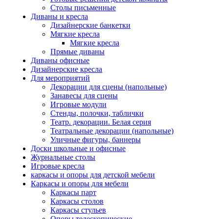
Столы письменные
Диваны и кресла
Дизайнерские банкетки
Мягкие кресла
Мягкие кресла
Прямые диваны
Диваны офисные
Дизайнерские кресла
Для мероприятий
Декорации для сцены (напольные)
Занавесы для сцены
Игровые модули
Стенды, полочки, таблички
Театр. декорации. Белая серия
Театральные декорации (напольные)
Уличные фигуры, баннеры
Доски школьные и офисные
Журнальные столы
Игровые кресла
каркасы и опоры для детской мебели
Каркасы и опоры для мебели
Каркасы парт
Каркасы столов
Каркасы стульев
Опоры телескопические