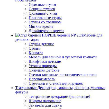
посетителей
Офисные стулья
Секции стульев
Складные стулья
Пластиковые стулья
Стулья со столиком
Мягкие кресла
Дизайнерские кресла
Мебель для
детских садов
Стулья детские
Столы
Кровати
Мебель для ванной и туалетной комнаты
Шкафчики детские
Уголки природы
Скамейки детские
Стенки книжные, логопедические столы
Игровая мебель
Стеллажи и стенки для игрушек
Театральные Декорации, занавесы, баннеры, уличные
фигуры
Театральные декорации (напольные)
Ширмы напольные
Занавесы для сцены