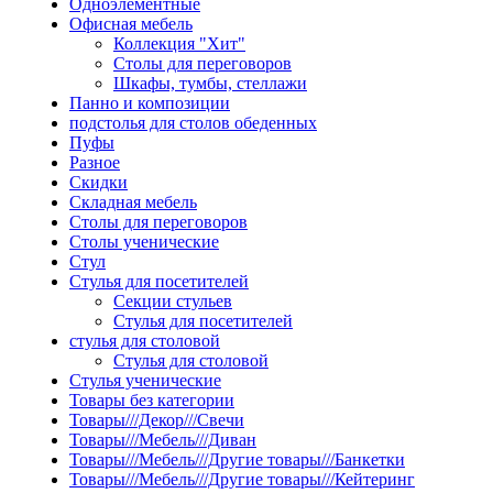
Одноэлементные
Офисная мебель
Коллекция "Хит"
Столы для переговоров
Шкафы, тумбы, стеллажи
Панно и композиции
подстолья для столов обеденных
Пуфы
Разное
Скидки
Складная мебель
Столы для переговоров
Столы ученические
Стул
Стулья для посетителей
Секции стульев
Стулья для посетителей
стулья для столовой
Стулья для столовой
Стулья ученические
Товары без категории
Товары///Декор///Свечи
Товары///Мебель///Диван
Товары///Мебель///Другие товары///Банкетки
Товары///Мебель///Другие товары///Кейтеринг