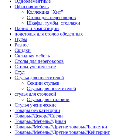
Одноэлементные
Офисная мебель
Коллекция "Хит"
Столы для переговоров
Шкафы, тумбы, стеллажи
Панно и композиции
подстолья для столов обеденных
Пуфы
Разное
Скидки
Складная мебель
Столы для переговоров
Столы ученические
Стул
Стулья для посетителей
Секции стульев
Стулья для посетителей
стулья для столовой
Стулья для столовой
Стулья ученические
Товары без категории
Товары///Декор///Свечи
Товары///Мебель///Диван
Товары///Мебель///Другие товары///Банкетки
Товары///Мебель///Другие товары///Кейтеринг