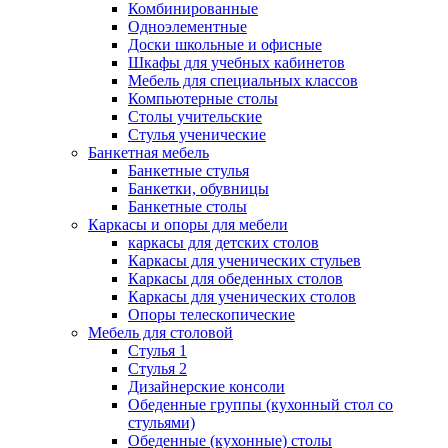
Комбинированные
Одноэлементные
Доски школьные и офисные
Шкафы для учебных кабинетов
Мебель для специальных классов
Компьютерные столы
Столы учительские
Стулья ученические
Банкетная мебель
Банкетные стулья
Банкетки, обувницы
Банкетные столы
Каркасы и опоры для мебели
каркасы для детских столов
Каркасы для ученических стульев
Каркасы для обеденных столов
Каркасы для ученических столов
Опоры телескопические
Мебель для столовой
Стулья 1
Стулья 2
Дизайнерские консоли
Обеденные группы (кухонный стол со
стульями)
Обеденные (кухонные) столы