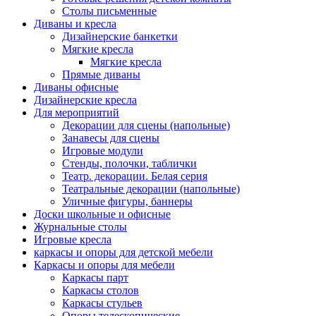
Столы письменные
Диваны и кресла
Дизайнерские банкетки
Мягкие кресла
Мягкие кресла
Прямые диваны
Диваны офисные
Дизайнерские кресла
Для мероприятий
Декорации для сцены (напольные)
Занавесы для сцены
Игровые модули
Стенды, полочки, таблички
Театр. декорации. Белая серия
Театральные декорации (напольные)
Уличные фигуры, баннеры
Доски школьные и офисные
Журнальные столы
Игровые кресла
каркасы и опоры для детской мебели
Каркасы и опоры для мебели
Каркасы парт
Каркасы столов
Каркасы стульев
Опоры телескопические