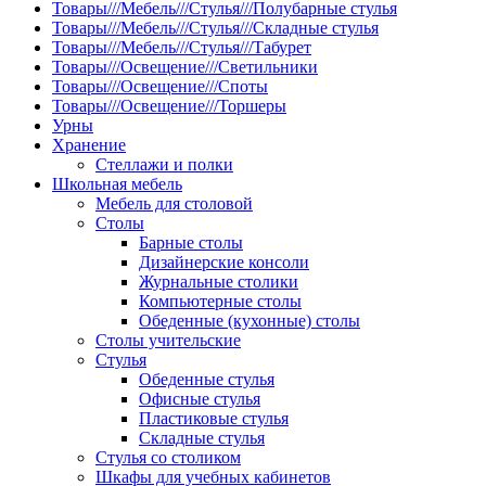
Товары///Мебель///Стулья///Полубарные стулья
Товары///Мебель///Стулья///Складные стулья
Товары///Мебель///Стулья///Табурет
Товары///Освещение///Светильники
Товары///Освещение///Споты
Товары///Освещение///Торшеры
Урны
Хранение
Стеллажи и полки
Школьная мебель
Мебель для столовой
Столы
Барные столы
Дизайнерские консоли
Журнальные столики
Компьютерные столы
Обеденные (кухонные) столы
Столы учительские
Стулья
Обеденные стулья
Офисные стулья
Пластиковые стулья
Складные стулья
Стулья со столиком
Шкафы для учебных кабинетов