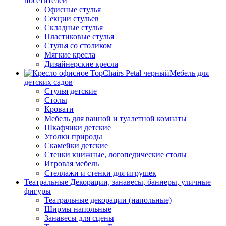
посетителей
Офисные стулья
Секции стульев
Складные стулья
Пластиковые стулья
Стулья со столиком
Мягкие кресла
Дизайнерские кресла
Мебель для
детских садов
Стулья детские
Столы
Кровати
Мебель для ванной и туалетной комнаты
Шкафчики детские
Уголки природы
Скамейки детские
Стенки книжные, логопедические столы
Игровая мебель
Стеллажи и стенки для игрушек
Театральные Декорации, занавесы, баннеры, уличные
фигуры
Театральные декорации (напольные)
Ширмы напольные
Занавесы для сцены