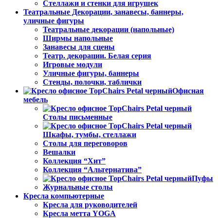
Стеллажи и стенки для игрушек
Театральные Декорации, занавесы, баннеры,
уличные фигуры
Театральные декорации (напольные)
Ширмы напольные
Занавесы для сцены
Театр. декорации. Белая серия
Игровые модули
Уличные фигуры, баннеры
Стенды, полочки, таблички
Офисная
мебель
Столы письменные
Шкафы, тумбы, стеллажи
Столы для переговоров
Вешалки
Коллекция “Хит”
Коллекция “Альтернатива”
Пуфы
Журнальные столы
Кресла компьютерные
Кресла для руководителей
Кресла метта YOGA