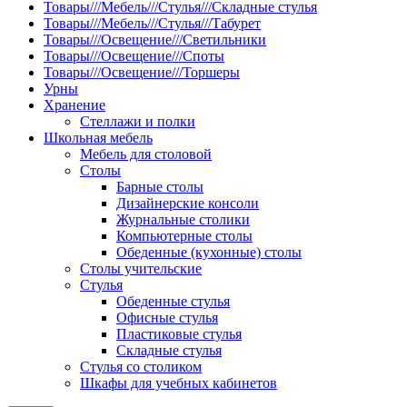
Товары///Мебель///Стулья///Складные стулья
Товары///Мебель///Стулья///Табурет
Товары///Освещение///Светильники
Товары///Освещение///Споты
Товары///Освещение///Торшеры
Урны
Хранение
Стеллажи и полки
Школьная мебель
Мебель для столовой
Столы
Барные столы
Дизайнерские консоли
Журнальные столики
Компьютерные столы
Обеденные (кухонные) столы
Столы учительские
Стулья
Обеденные стулья
Офисные стулья
Пластиковые стулья
Складные стулья
Стулья со столиком
Шкафы для учебных кабинетов