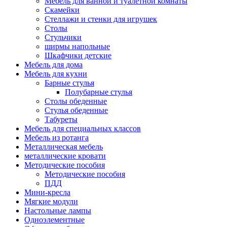
Мебель для ванной и туалетной комнаты
Скамейки
Стеллажи и стенки для игрушек
Столы
Стульчики
ширмы напольные
Шкафчики детские
Мебель для дома
Мебель для кухни
Барные стулья
Полубарные стулья
Столы обеденные
Стулья обеденные
Табуреты
Мебель для специальных классов
Мебель из ротанга
Металлическая мебель
металлические кровати
Методические пособия
Методические пособия
ПДД
Мини-кресла
Мягкие модули
Настольные лампы
Одноэлементные