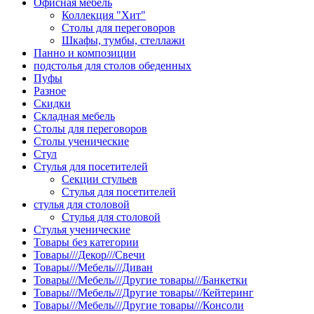
Офисная мебель
Коллекция "Хит"
Столы для переговоров
Шкафы, тумбы, стеллажи
Панно и композиции
подстолья для столов обеденных
Пуфы
Разное
Скидки
Складная мебель
Столы для переговоров
Столы ученические
Стул
Стулья для посетителей
Секции стульев
Стулья для посетителей
стулья для столовой
Стулья для столовой
Стулья ученические
Товары без категории
Товары///Декор///Свечи
Товары///Мебель///Диван
Товары///Мебель///Другие товары///Банкетки
Товары///Мебель///Другие товары///Кейтеринг
Товары///Мебель///Другие товары///Консоли