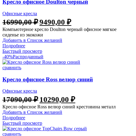
Кресло офисное Doulton черный
Офисные кресла
Первоначальная
Текущая
16990,00
₽
9490,00
₽
цена
цена:
Компьютерное кресло Doulton черный офисное мягкое
составляла
9490,00 ₽.
сиденье из экокожи
16990,00 ₽.
Добавить в Список желаний
Подробнее
Быстрый просмотр
-40%
Распроданный
сравнить
Кресло офисное Ross велюр синий
Офисные кресла
Первоначальная
Текущая
17090,00
₽
10290,00
₽
цена
цена:
Кресло офисное Ross велюр синий крестовина металл
составляла
10290,00 ₽.
Добавить в Список желаний
17090,00 ₽.
Подробнее
Быстрый просмотр
сравнить