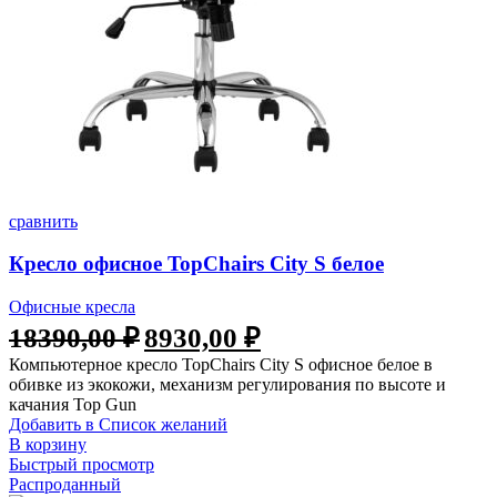
сравнить
Кресло офисное TopChairs City S белое
Офисные кресла
Первоначальная
Текущая
18390,00
₽
8930,00
₽
цена
цена:
Компьютерное кресло TopChairs City S офисное белое в
составляла
8930,00 ₽.
обивке из экокожи, механизм регулирования по высоте и
18390,00 ₽.
качания Top Gun
Добавить в Список желаний
В корзину
Быстрый просмотр
Распроданный