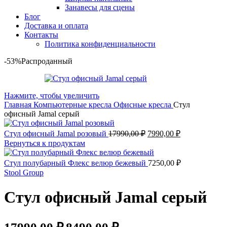
Занавесы для сцены
Блог
Доставка и оплата
Контакты
Политика конфиденциальности
-53%
Распроданный
Нажмите, чтобы увеличить
Главная
Компьютерные кресла
Офисные кресла
Стул
офисный Jamal серый
Первоначальная
Текущая
Стул офисный Jamal розовый
17990,00
₽
7990,00
₽
цена
цена:
Вернуться к продуктам
составляла
7990,00 ₽.
17990,00 ₽.
Стул полубарный Флекс велюр бежевый
7250,00
₽
Stool Group
Стул офисный Jamal серый
Первоначальная
Текущая