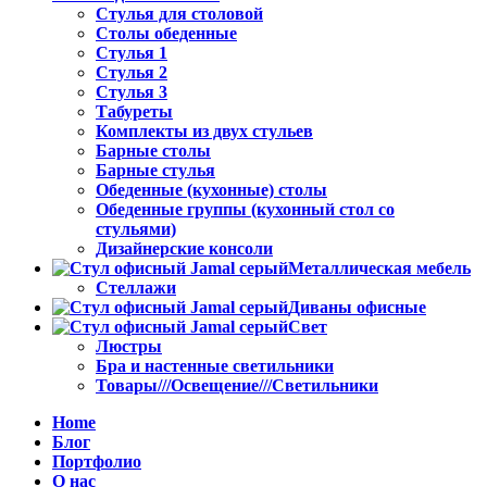
Стулья для столовой
Столы обеденные
Стулья 1
Стулья 2
Стулья 3
Табуреты
Комплекты из двух стульев
Барные столы
Барные стулья
Обеденные (кухонные) столы
Обеденные группы (кухонный стол со
стульями)
Дизайнерские консоли
Металлическая мебель
Стеллажи
Диваны офисные
Свет
Люстры
Бра и настенные светильники
Товары///Освещение///Светильники
Home
Блог
Портфолио
О нас