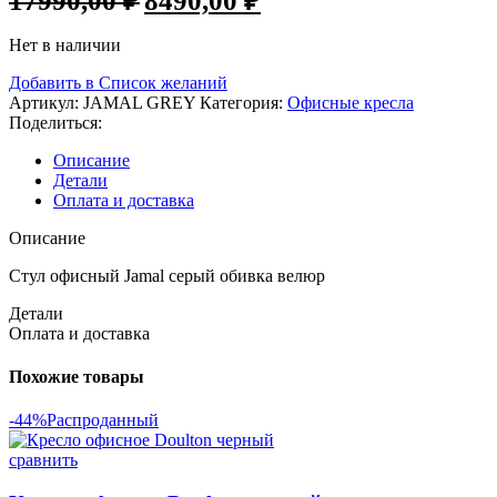
17990,00
₽
8490,00
₽
цена
цена:
составляла
8490,00 ₽.
Нет в наличии
17990,00 ₽.
Добавить в Список желаний
Артикул:
JAMAL GREY
Категория:
Офисные кресла
Поделиться:
Описание
Детали
Оплата и доставка
Описание
Стул офисный Jamal серый обивка велюр
Детали
Оплата и доставка
Похожие товары
-44%
Распроданный
сравнить