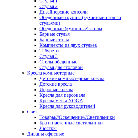
Стулья 1
Стулья 2
Дизайнерские консоли
Обеденные группы (кухонный стол со
стульями)
Обеденные (кухонные) столы
Барные стулья
Барные столы
Комплекты из двух стульев
Табуреты
Стулья 3
Столы обеденные
Стулья для столовой
Кресла компьютерные
Детские компьютерные кресла
Детские кресла
Игровые кресла
Кресла для персонала
Кресла метта YOGA
Кресла для руководителей
Свет
Товары///Освещение///Светильники
Бра и настенные светильники
Люстры
Диваны офисные