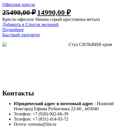
Офисные кресла
Первоначальная
Текущая
25490,00
₽
14990,00
₽
цена
цена:
Кресло офисное Simona серый крестовина металл
составляла
14990,00 ₽.
Добавить в Список желаний
25490,00 ₽.
Подробнее
Быстрый просмотр
Контакты
Юридический адрес и
почтовый адрес
: Нижний
Новгород Ефима Рубинчика 22-66 , 603040
Телефон: +7 (920) 002-66-39
Телефон: +7 (831) 414-93-72
Почта: versona@list.ru