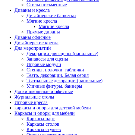
Столы письменные
Диваны и кресла
Дизайнерские банкетки
Мягкие кресла
Мягкие кресла
Прямые диваны
Диваны офисные
Дизайнерские кресла
Для мероприятий
Декорации для сцены (напольные)
Занавесы для сцены
Игровые модули
Стенды, полочки, таблички
Театр. декорации. Белая серия
Театральные декорации (напольные)
Уличные фигуры, баннеры
Доски школьные и офисные
Журнальные столы
Игровые кресла
каркасы и опоры для детской мебели
Каркасы и опоры для мебели
Каркасы парт
Каркасы столов
Каркасы стульев
Опоры телескопические