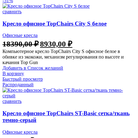
-51%
сравнить
Кресло офисное TopChairs City S белое
Офисные кресла
Первоначальная
Текущая
18390,00
₽
8930,00
₽
цена
цена:
Компьютерное кресло TopChairs City S офисное белое в
составляла
8930,00 ₽.
обивке из экокожи, механизм регулирования по высоте и
18390,00 ₽.
качания Top Gun
Добавить в Список желаний
В корзину
Быстрый просмотр
Распроданный
сравнить
Кресло офисное TopChairs ST-Basic сетка/ткань
темно-серый
Офисные кресла