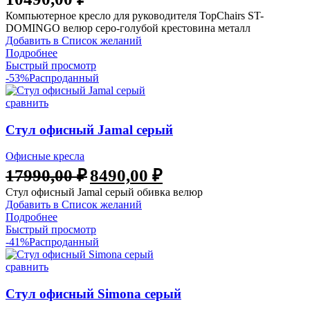
Компьютерное кресло для руководителя TopChairs ST-
DOMINGO велюр серо-голубой крестовина металл
Добавить в Список желаний
Подробнее
Быстрый просмотр
-53%
Распроданный
сравнить
Стул офисный Jamal серый
Офисные кресла
Первоначальная
Текущая
17990,00
₽
8490,00
₽
цена
цена:
Стул офисный Jamal серый обивка велюр
составляла
8490,00 ₽.
Добавить в Список желаний
17990,00 ₽.
Подробнее
Быстрый просмотр
-41%
Распроданный
сравнить
Стул офисный Simona серый