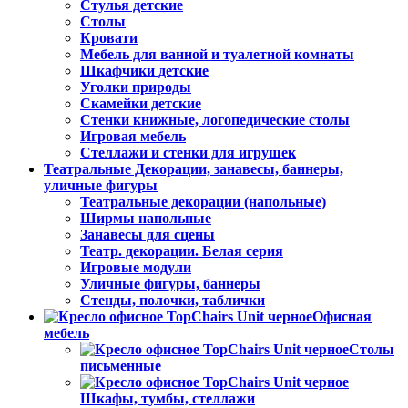
Стулья детские
Столы
Кровати
Мебель для ванной и туалетной комнаты
Шкафчики детские
Уголки природы
Скамейки детские
Стенки книжные, логопедические столы
Игровая мебель
Стеллажи и стенки для игрушек
Театральные Декорации, занавесы, баннеры,
уличные фигуры
Театральные декорации (напольные)
Ширмы напольные
Занавесы для сцены
Театр. декорации. Белая серия
Игровые модули
Уличные фигуры, баннеры
Стенды, полочки, таблички
Офисная
мебель
Столы
письменные
Шкафы, тумбы, стеллажи