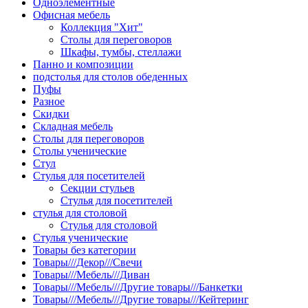
Одноэлементные
Офисная мебель
Коллекция "Хит"
Столы для переговоров
Шкафы, тумбы, стеллажи
Панно и композиции
подстолья для столов обеденных
Пуфы
Разное
Скидки
Складная мебель
Столы для переговоров
Столы ученические
Стул
Стулья для посетителей
Секции стульев
Стулья для посетителей
стулья для столовой
Стулья для столовой
Стулья ученические
Товары без категории
Товары///Декор///Свечи
Товары///Мебель///Диван
Товары///Мебель///Другие товары///Банкетки
Товары///Мебель///Другие товары///Кейтеринг