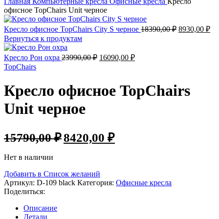
Главная
Компьютерные кресла
Офисные кресла
Кресло
офисное TopChairs Unit черное
Первоначал
Те
Кресло офисное TopChairs City S черное
18390,00
₽
8930,00
₽
цена
це
Вернуться к продуктам
составляла
89
18390,00 ₽.
Первоначальная
Текущая
Кресло Рон охра
23990,00
₽
16090,00
₽
цена
цена:
TopChairs
составляла
16090,00 ₽.
23990,00 ₽.
Кресло офисное TopChairs
Unit черное
Первоначальная
Текущая
15790,00
₽
8420,00
₽
цена
цена:
составляла
8420,00 ₽.
Нет в наличии
15790,00 ₽.
Добавить в Список желаний
Артикул:
D-109 black
Категория:
Офисные кресла
Поделиться:
Описание
Детали