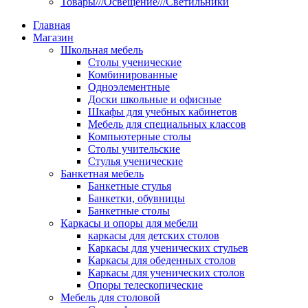
Товары///Освещение///Светильники
Главная
Магазин
Школьная мебель
Столы ученические
Комбинированные
Одноэлементные
Доски школьные и офисные
Шкафы для учебных кабинетов
Мебель для специальных классов
Компьютерные столы
Столы учительские
Стулья ученические
Банкетная мебель
Банкетные стулья
Банкетки, обувницы
Банкетные столы
Каркасы и опоры для мебели
каркасы для детских столов
Каркасы для ученических стульев
Каркасы для обеденных столов
Каркасы для ученических столов
Опоры телескопические
Мебель для столовой