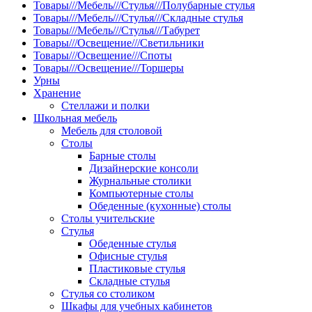
Товары///Мебель///Стулья///Полубарные стулья
Товары///Мебель///Стулья///Складные стулья
Товары///Мебель///Стулья///Табурет
Товары///Освещение///Светильники
Товары///Освещение///Споты
Товары///Освещение///Торшеры
Урны
Хранение
Стеллажи и полки
Школьная мебель
Мебель для столовой
Столы
Барные столы
Дизайнерские консоли
Журнальные столики
Компьютерные столы
Обеденные (кухонные) столы
Столы учительские
Стулья
Обеденные стулья
Офисные стулья
Пластиковые стулья
Складные стулья
Стулья со столиком
Шкафы для учебных кабинетов