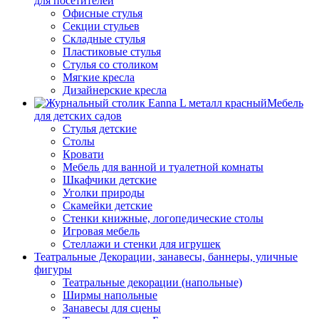
для посетителей
Офисные стулья
Секции стульев
Складные стулья
Пластиковые стулья
Стулья со столиком
Мягкие кресла
Дизайнерские кресла
Мебель
для детских садов
Стулья детские
Столы
Кровати
Мебель для ванной и туалетной комнаты
Шкафчики детские
Уголки природы
Скамейки детские
Стенки книжные, логопедические столы
Игровая мебель
Стеллажи и стенки для игрушек
Театральные Декорации, занавесы, баннеры, уличные
фигуры
Театральные декорации (напольные)
Ширмы напольные
Занавесы для сцены