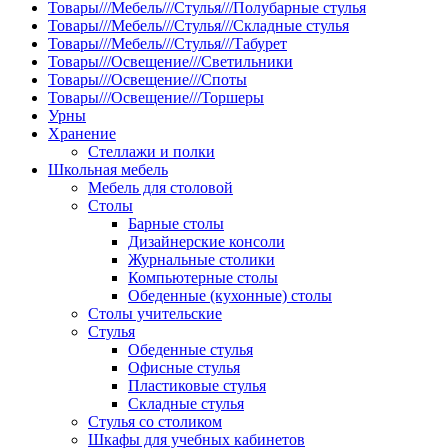
Товары///Мебель///Стулья///Полубарные стулья
Товары///Мебель///Стулья///Складные стулья
Товары///Мебель///Стулья///Табурет
Товары///Освещение///Светильники
Товары///Освещение///Споты
Товары///Освещение///Торшеры
Урны
Хранение
Стеллажи и полки
Школьная мебель
Мебель для столовой
Столы
Барные столы
Дизайнерские консоли
Журнальные столики
Компьютерные столы
Обеденные (кухонные) столы
Столы учительские
Стулья
Обеденные стулья
Офисные стулья
Пластиковые стулья
Складные стулья
Стулья со столиком
Шкафы для учебных кабинетов