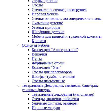
Стулья детские
Столы
Стеллажи и стенки для игрушек
Игровая мебель
Стенки книжные, логопедические столы
Скамейки детские
Уголки природы
Шкафчики детские
Мебель для ванной и туалетной комнаты
Кровати
Офисная мебель
Коллекция “Альтернатива”
Вешалки
Пуфы
Журнальные столы
Коллекция “Хит”
Столы для переговоров
Шкафы, тумбы, стеллажи
Столы письменные
Театральные Декорации, занавесы, баннеры,
уличные фигуры
Театральные декорации (напольные)
Стенды, полочки, таблички
Уличные фигуры, баннеры
Игровые модули