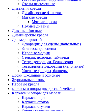
Столы письменные
Диваны и кресла
Дизайнерские банкетки
Мягкие кресла
Мягкие кресла
Прямые диваны
Диваны офисные
Дизайнерские кресла
Для мероприятий
Декорации для сцены (напольные)
Занавесы для сцены
Игровые модули
Стенды, полочки, таблички
Театр. декорации. Белая серия
Театральные декорации (напольные)
Уличные фигуры, баннеры
Доски школьные и офисные
Журнальные столы
Игровые кресла
каркасы и опоры для детской мебели
Каркасы и опоры для мебели
Каркасы парт
Каркасы столов
Каркасы стульев
Опоры телескопические