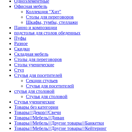
Одноэлементные
Офисная мебель
Коллекция "Хит"
Столы для переговоров
Шкафы, тумбы, стеллажи
Панно и композиции
подстолья для столов обеденных
Пуфы
Разное
Скидки
Складная мебель
Столы для переговоров
Столы ученические
Стул
Стулья для посетителей
Секции стульев
Стулья для посетителей
стулья для столовой
Стулья для столовой
Стулья ученические
Товары без категории
Товары///Декор///Свечи
Товары///Мебель///Диван
Товары///Мебель///Другие товары///Банкетки
Товары///Мебель///Другие товары///Кейтеринг