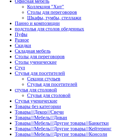
Офисная мебель
Коллекция "Хит"
Столы для переговоров
Шкафы, тумбы, стеллажи
Панно и композиции
подстолья для столов обеденных
Пуфы
Разное
Скидки
Складная мебель
Столы для переговоров
Столы ученические
Стул
Стулья для посетителей
Секции стульев
Стулья для посетителей
стулья для столовой
Стулья для столовой
Стулья ученические
Товары без категории
Товары///Декор///Свечи
Товары///Мебель///Диван
Товары///Мебель///Другие товары///Банкетки
Товары///Мебель///Другие товары///Кейтеринг
Товары///Мебель///Другие товары///Консоли