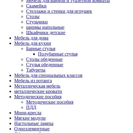
Мебель для ванной и туалетной комнаты
Скамейки
Стеллажи и стенки для игрушек
Столы
Стульчики
ширмы напольные
Шкафчики детские
Мебель для дома
Мебель для кухни
Барные стулья
Полубарные стулья
Столы обеденные
Стулья обеденные
Табуреты
Мебель для специальных классов
Мебель из ротанга
Металлическая мебель
металлические кровати
Методические пособия
Методические пособия
ПДД
Мини-кресла
Мягкие модули
Настольные лампы
Одноэлементные