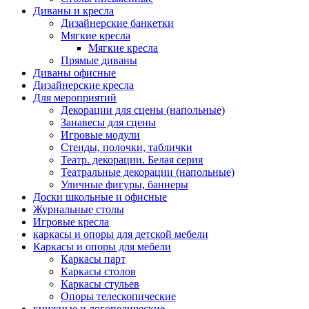
Диваны и кресла
Дизайнерские банкетки
Мягкие кресла
Мягкие кресла
Прямые диваны
Диваны офисные
Дизайнерские кресла
Для мероприятий
Декорации для сцены (напольные)
Занавесы для сцены
Игровые модули
Стенды, полочки, таблички
Театр. декорации. Белая серия
Театральные декорации (напольные)
Уличные фигуры, баннеры
Доски школьные и офисные
Журнальные столы
Игровые кресла
каркасы и опоры для детской мебели
Каркасы и опоры для мебели
Каркасы парт
Каркасы столов
Каркасы стульев
Опоры телескопические
книжные и логопедические