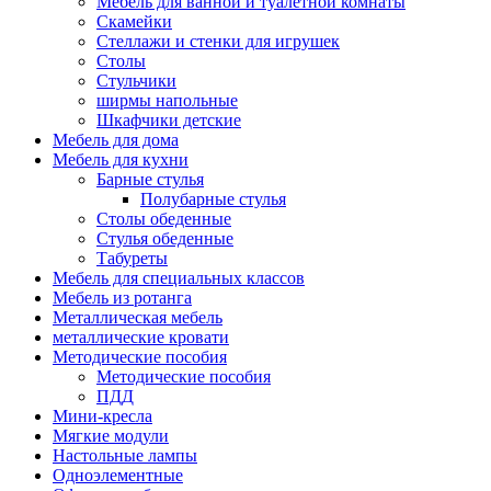
Мебель для ванной и туалетной комнаты
Скамейки
Стеллажи и стенки для игрушек
Столы
Стульчики
ширмы напольные
Шкафчики детские
Мебель для дома
Мебель для кухни
Барные стулья
Полубарные стулья
Столы обеденные
Стулья обеденные
Табуреты
Мебель для специальных классов
Мебель из ротанга
Металлическая мебель
металлические кровати
Методические пособия
Методические пособия
ПДД
Мини-кресла
Мягкие модули
Настольные лампы
Одноэлементные