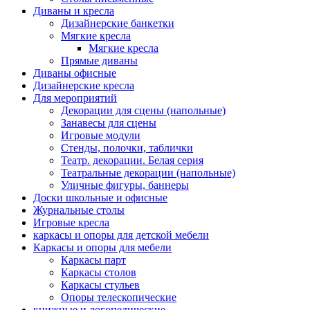
Диваны и кресла
Дизайнерские банкетки
Мягкие кресла
Мягкие кресла
Прямые диваны
Диваны офисные
Дизайнерские кресла
Для мероприятий
Декорации для сцены (напольные)
Занавесы для сцены
Игровые модули
Стенды, полочки, таблички
Театр. декорации. Белая серия
Театральные декорации (напольные)
Уличные фигуры, баннеры
Доски школьные и офисные
Журнальные столы
Игровые кресла
каркасы и опоры для детской мебели
Каркасы и опоры для мебели
Каркасы парт
Каркасы столов
Каркасы стульев
Опоры телескопические
книжные и логопедические