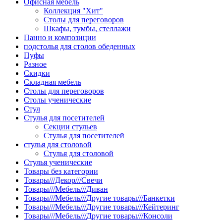
Офисная мебель
Коллекция "Хит"
Столы для переговоров
Шкафы, тумбы, стеллажи
Панно и композиции
подстолья для столов обеденных
Пуфы
Разное
Скидки
Складная мебель
Столы для переговоров
Столы ученические
Стул
Стулья для посетителей
Секции стульев
Стулья для посетителей
стулья для столовой
Стулья для столовой
Стулья ученические
Товары без категории
Товары///Декор///Свечи
Товары///Мебель///Диван
Товары///Мебель///Другие товары///Банкетки
Товары///Мебель///Другие товары///Кейтеринг
Товары///Мебель///Другие товары///Консоли