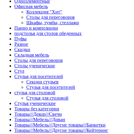
Одноэлементные
Офисная мебель
Коллекция "Хит"
Столы для переговоров
Шкафы, тумбы, стеллажи
Панно и композиции
подстолья для столов обеденных
Пуфы
Разное
Скидки
Складная мебель
Столы для переговоров
Столы ученические
Стул
Стулья для посетителей
Секции стульев
Стулья для посетителей
стулья для столовой
Стулья для столовой
Стулья ученические
Товары без категории
Товары///Декор///Свечи
Товары///Мебель///Диван
Товары///Мебель///Другие товары///Банкетки
Товары///Мебель///Другие товары///Кейтеринг