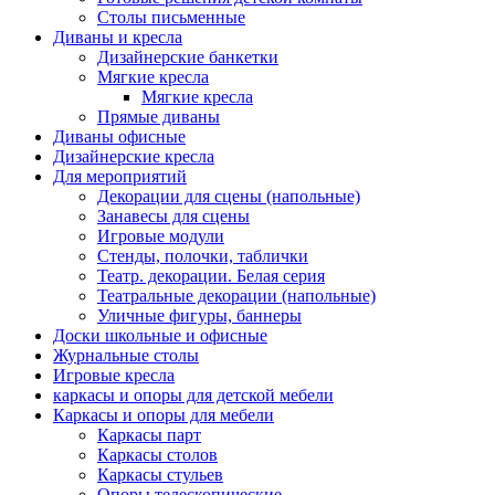
Столы письменные
Диваны и кресла
Дизайнерские банкетки
Мягкие кресла
Мягкие кресла
Прямые диваны
Диваны офисные
Дизайнерские кресла
Для мероприятий
Декорации для сцены (напольные)
Занавесы для сцены
Игровые модули
Стенды, полочки, таблички
Театр. декорации. Белая серия
Театральные декорации (напольные)
Уличные фигуры, баннеры
Доски школьные и офисные
Журнальные столы
Игровые кресла
каркасы и опоры для детской мебели
Каркасы и опоры для мебели
Каркасы парт
Каркасы столов
Каркасы стульев
Опоры телескопические