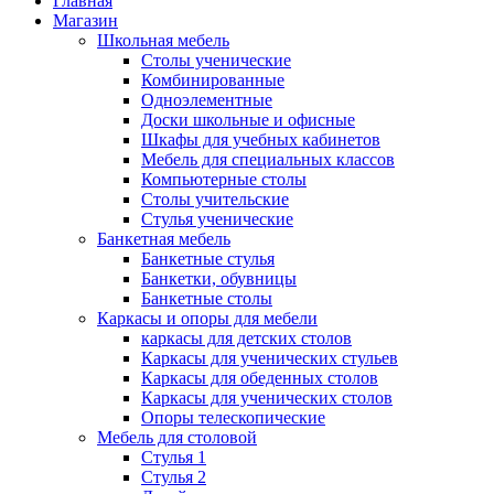
Главная
Магазин
Школьная мебель
Столы ученические
Комбинированные
Одноэлементные
Доски школьные и офисные
Шкафы для учебных кабинетов
Мебель для специальных классов
Компьютерные столы
Столы учительские
Стулья ученические
Банкетная мебель
Банкетные стулья
Банкетки, обувницы
Банкетные столы
Каркасы и опоры для мебели
каркасы для детских столов
Каркасы для ученических стульев
Каркасы для обеденных столов
Каркасы для ученических столов
Опоры телескопические
Мебель для столовой
Стулья 1
Стулья 2