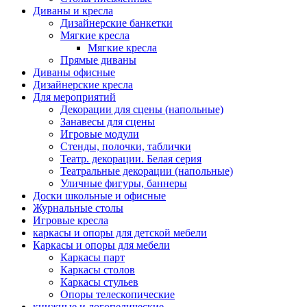
Диваны и кресла
Дизайнерские банкетки
Мягкие кресла
Мягкие кресла
Прямые диваны
Диваны офисные
Дизайнерские кресла
Для мероприятий
Декорации для сцены (напольные)
Занавесы для сцены
Игровые модули
Стенды, полочки, таблички
Театр. декорации. Белая серия
Театральные декорации (напольные)
Уличные фигуры, баннеры
Доски школьные и офисные
Журнальные столы
Игровые кресла
каркасы и опоры для детской мебели
Каркасы и опоры для мебели
Каркасы парт
Каркасы столов
Каркасы стульев
Опоры телескопические
книжные и логопедические