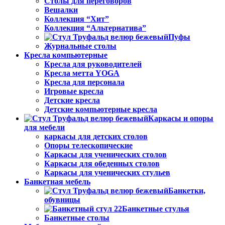
Столы для переговоров
Вешалки
Коллекция “Хит”
Коллекция “Альтернатива”
Пуфы
Журнальные столы
Кресла компьютерные
Кресла для руководителей
Кресла метта YOGA
Кресла для персонала
Игровые кресла
Детские кресла
Детские компьютерные кресла
Каркасы и опоры
для мебели
каркасы для детских столов
Опоры телескопические
Каркасы для ученических столов
Каркасы для обеденных столов
Каркасы для ученических стульев
Банкетная мебель
Банкетки,
обувницы
Банкетные стулья
Банкетные столы