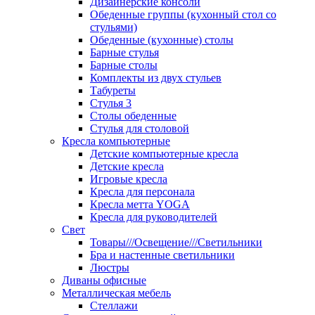
Дизайнерские консоли
Обеденные группы (кухонный стол со
стульями)
Обеденные (кухонные) столы
Барные стулья
Барные столы
Комплекты из двух стульев
Табуреты
Стулья 3
Столы обеденные
Стулья для столовой
Кресла компьютерные
Детские компьютерные кресла
Детские кресла
Игровые кресла
Кресла для персонала
Кресла метта YOGA
Кресла для руководителей
Свет
Товары///Освещение///Светильники
Бра и настенные светильники
Люстры
Диваны офисные
Металлическая мебель
Стеллажи