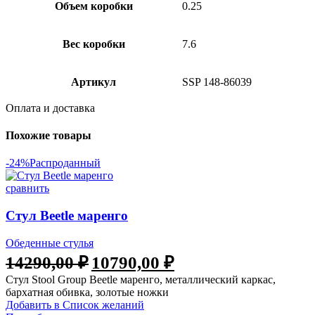
Объем коробки
0.25
Вес коробки
7.6
Артикул
SSP 148-86039
Оплата и доставка
Похожие товары
-24%
Распроданный
сравнить
Стул Beetle маренго
Обеденные стулья
Первоначальная
Текущая
14290,00
₽
10790,00
₽
цена
цена:
Стул Stool Group Beetle маренго, металлический каркас,
составляла
10790,00 ₽.
бархатная обивка, золотые ножки
14290,00 ₽.
Добавить в Список желаний