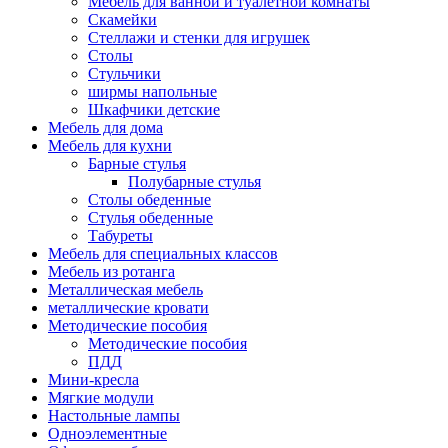
Мебель для ванной и туалетной комнаты
Скамейки
Стеллажи и стенки для игрушек
Столы
Стульчики
ширмы напольные
Шкафчики детские
Мебель для дома
Мебель для кухни
Барные стулья
Полубарные стулья
Столы обеденные
Стулья обеденные
Табуреты
Мебель для специальных классов
Мебель из ротанга
Металлическая мебель
металлические кровати
Методические пособия
Методические пособия
ПДД
Мини-кресла
Мягкие модули
Настольные лампы
Одноэлементные