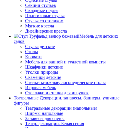
Офисные стулья
Секции стульев
Складные стулья
Пластиковые стулья
Стулья со столиком
Мягкие кресла
Дизайнерские кресла
Мебель для детских
садов
Стулья детские
Столы
Кровати
Мебель для ванной и туалетной комнаты
Шкафчики детские
Уголки природы
Скамейки детские
Стенки книжные, логопедические столы
Игровая мебель
Стеллажи и стенки для игрушек
Театральные Декорации, занавесы, баннеры, уличные
фигуры
Театральные декорации (напольные)
Ширмы напольные
Занавесы для сцены
Театр. декорации. Белая серия