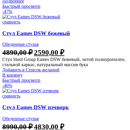
Подробнее
Быстрый просмотр
-47%
сравнить
Стул Eames DSW бежевый
Обеденные стулья
Первоначальная
Текущая
4890,00
₽
2590,00
₽
цена
цена:
Стул Stool Group Eames DSW бежевый, литой полипропилен,
составляла
2590,00 ₽.
стальной каркас, натуральный массив бука
4890,00 ₽.
Добавить в Список желаний
В корзину
Быстрый просмотр
-46%
сравнить
Стул Eames DSW пэчворк
Обеденные стулья
Первоначальная
Текущая
8990,00
₽
4830,00
₽
цена
цена: