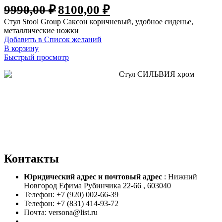
Первоначальная
Текущая
9990,00
₽
8100,00
₽
цена
цена:
Стул Stool Group Саксон коричневый, удобное сиденье,
составляла
8100,00 ₽.
металлические ножки
9990,00 ₽.
Добавить в Список желаний
В корзину
Быстрый просмотр
Контакты
Юридический адрес и
почтовый адрес
: Нижний
Новгород Ефима Рубинчика 22-66 , 603040
Телефон: +7 (920) 002-66-39
Телефон: +7 (831) 414-93-72
Почта: versona@list.ru