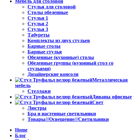
Мебель для столовой
Стулья для столовой
Столы обеденные
Стулья 1
Стулья 2
Стулья 3
Табуреты
Комплекты из двух стульев
Барные столы
Барные стулья
Обеденные (кухонные) столы
Обеденные группы (кухонный стол со
стульями)
Дизайнерские консоли
Металлическая
мебель
Стеллажи
Диваны офисные
Свет
Люстры
Бра и настенные светильники
Товары///Освещение///Светильники
Home
Блог