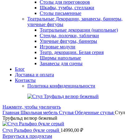
Столы для переговоров
Шкафы, тумбы, стеллажи
Столы письменные
Театральные Декорации, занавесы, баннеры,
уличные фигуры
Театральные декорации (напольные)
Стенды, полочки, таблички
Уличные фигуры, баннеры
Игровые модули
Театр. декорации. Белая серия
Ширмы напольные
Занавесы для сцены
Блог
Доставка и оплата
Контакты
Политика конфиденциальности
Нажмите, чтобы увеличить
Главная
Школьная мебель
Стулья
Обеденные стулья
Стул
Труфальд велюр бежевый
Стул Ральфио букле серый
14990,00
₽
Вернуться к продуктам