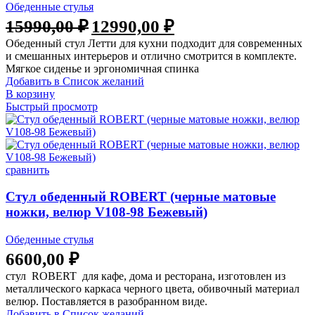
Обеденные стулья
Первоначальная
Текущая
15990,00
₽
12990,00
₽
цена
цена:
Обеденный стул Летти для кухни подходит для современных
составляла
12990,00 ₽.
и смешанных интерьеров и отлично смотрится в комплекте.
15990,00 ₽.
Мягкое сиденье и эргономичная спинка
Добавить в Список желаний
В корзину
Быстрый просмотр
сравнить
Стул обеденный ROBERT (черные матовые
ножки, велюр V108-98 Бежевый)
Обеденные стулья
6600,00
₽
стул ROBERT для кафе, дома и ресторана, изготовлен из
металлического каркаса черного цвета, обивочный материал
велюр. Поставляется в разобранном виде.
Добавить в Список желаний