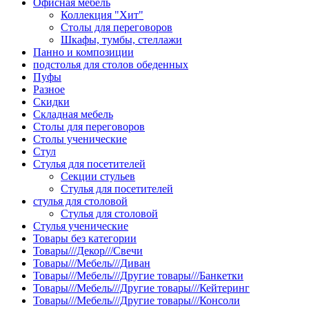
Офисная мебель
Коллекция "Хит"
Столы для переговоров
Шкафы, тумбы, стеллажи
Панно и композиции
подстолья для столов обеденных
Пуфы
Разное
Скидки
Складная мебель
Столы для переговоров
Столы ученические
Стул
Стулья для посетителей
Секции стульев
Стулья для посетителей
стулья для столовой
Стулья для столовой
Стулья ученические
Товары без категории
Товары///Декор///Свечи
Товары///Мебель///Диван
Товары///Мебель///Другие товары///Банкетки
Товары///Мебель///Другие товары///Кейтеринг
Товары///Мебель///Другие товары///Консоли