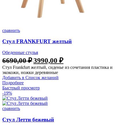
сравнить
Стул FRANKFURT желтый
Обеденные стулья
Первоначальная
Текущая
6690,00
₽
3990,00
₽
цена
цена:
Стул Frankfurt желтый, сиденье из сочетания пластика и
составляла
3990,00 ₽.
экокожи, ножки деревянные
6690,00 ₽.
Добавить в Список желаний
Подробнее
Быстрый просмотр
-19%
сравнить
Стул Летти бежевый