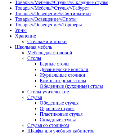
Товары///Мебель///Стулья///Складные стулья
Товары///Мебель///Стулья///Табурет
Товары///Освещение///Светильники
Товары///Освещение///Споты
Товары///Освещение///Торшеры
Урны
Хранение
Стеллажи и полки
Школьная мебель
Мебель для столовой
Столы
Барные столы
Дизайнерские консоли
Журнальные столики
Компьютерные столы
Обеденные (кухонные) столы
Столы учительские
Стулья
Обеденные стулья
Офисные стулья
Пластиковые стулья
Складные стулья
Стулья со столиком
Шкафы для учебных кабинетов