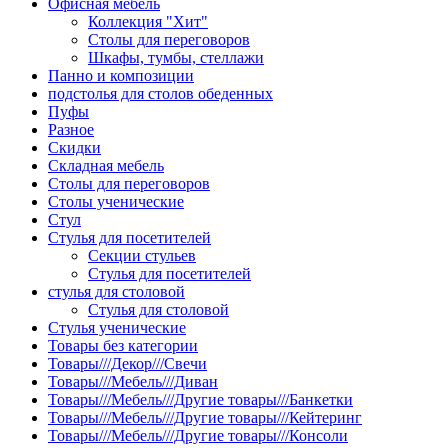
Офисная мебель
Коллекция "Хит"
Столы для переговоров
Шкафы, тумбы, стеллажи
Панно и композиции
подстолья для столов обеденных
Пуфы
Разное
Скидки
Складная мебель
Столы для переговоров
Столы ученические
Стул
Стулья для посетителей
Секции стульев
Стулья для посетителей
стулья для столовой
Стулья для столовой
Стулья ученические
Товары без категории
Товары///Декор///Свечи
Товары///Мебель///Диван
Товары///Мебель///Другие товары///Банкетки
Товары///Мебель///Другие товары///Кейтеринг
Товары///Мебель///Другие товары///Консоли