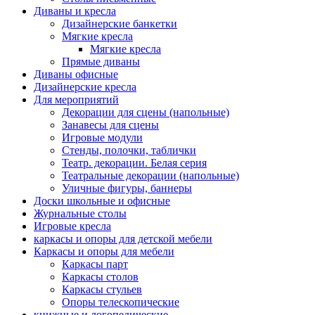
Диваны и кресла
Дизайнерские банкетки
Мягкие кресла
Мягкие кресла
Прямые диваны
Диваны офисные
Дизайнерские кресла
Для мероприятий
Декорации для сцены (напольные)
Занавесы для сцены
Игровые модули
Стенды, полочки, таблички
Театр. декорации. Белая серия
Театральные декорации (напольные)
Уличные фигуры, баннеры
Доски школьные и офисные
Журнальные столы
Игровые кресла
каркасы и опоры для детской мебели
Каркасы и опоры для мебели
Каркасы парт
Каркасы столов
Каркасы стульев
Опоры телескопические
книжные и логопедические