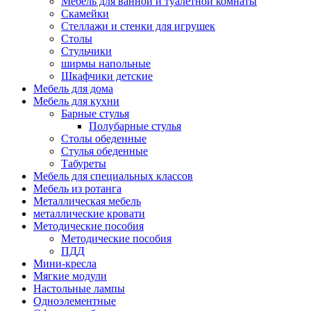
Мебель для ванной и туалетной комнаты
Скамейки
Стеллажи и стенки для игрушек
Столы
Стульчики
ширмы напольные
Шкафчики детские
Мебель для дома
Мебель для кухни
Барные стулья
Полубарные стулья
Столы обеденные
Стулья обеденные
Табуреты
Мебель для специальных классов
Мебель из ротанга
Металлическая мебель
металлические кровати
Методические пособия
Методические пособия
ПДД
Мини-кресла
Мягкие модули
Настольные лампы
Одноэлементные