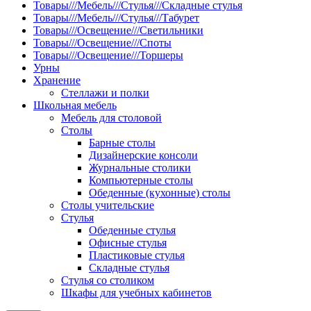
Товары///Мебель///Стулья///Складные стулья
Товары///Мебель///Стулья///Табурет
Товары///Освещение///Светильники
Товары///Освещение///Споты
Товары///Освещение///Торшеры
Урны
Хранение
Стеллажи и полки
Школьная мебель
Мебель для столовой
Столы
Барные столы
Дизайнерские консоли
Журнальные столики
Компьютерные столы
Обеденные (кухонные) столы
Столы учительские
Стулья
Обеденные стулья
Офисные стулья
Пластиковые стулья
Складные стулья
Стулья со столиком
Шкафы для учебных кабинетов