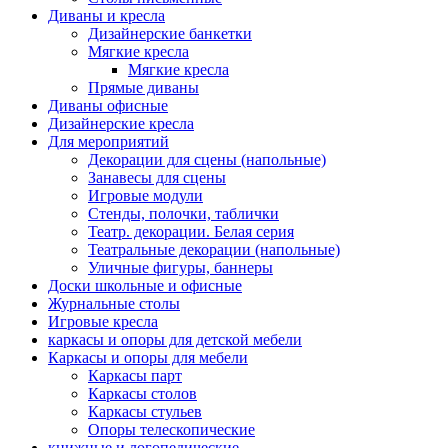
Диваны и кресла
Дизайнерские банкетки
Мягкие кресла
Мягкие кресла
Прямые диваны
Диваны офисные
Дизайнерские кресла
Для мероприятий
Декорации для сцены (напольные)
Занавесы для сцены
Игровые модули
Стенды, полочки, таблички
Театр. декорации. Белая серия
Театральные декорации (напольные)
Уличные фигуры, баннеры
Доски школьные и офисные
Журнальные столы
Игровые кресла
каркасы и опоры для детской мебели
Каркасы и опоры для мебели
Каркасы парт
Каркасы столов
Каркасы стульев
Опоры телескопические
книжные и логопедические