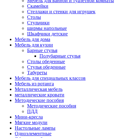
Мебель для ванной и туалетной комнаты
Скамейки
Стеллажи и стенки для игрушек
Столы
Стульчики
ширмы напольные
Шкафчики детские
Мебель для дома
Мебель для кухни
Барные стулья
Полубарные стулья
Столы обеденные
Стулья обеденные
Табуреты
Мебель для специальных классов
Мебель из ротанга
Металлическая мебель
металлические кровати
Методические пособия
Методические пособия
ПДД
Мини-кресла
Мягкие модули
Настольные лампы
Одноэлементные