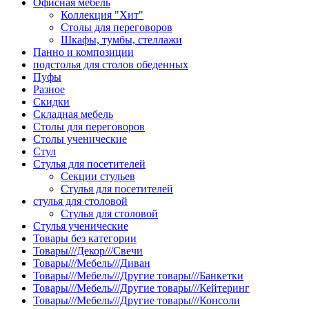
Офисная мебель
Коллекция "Хит"
Столы для переговоров
Шкафы, тумбы, стеллажи
Панно и композиции
подстолья для столов обеденных
Пуфы
Разное
Скидки
Складная мебель
Столы для переговоров
Столы ученические
Стул
Стулья для посетителей
Секции стульев
Стулья для посетителей
стулья для столовой
Стулья для столовой
Стулья ученические
Товары без категории
Товары///Декор///Свечи
Товары///Мебель///Диван
Товары///Мебель///Другие товары///Банкетки
Товары///Мебель///Другие товары///Кейтеринг
Товары///Мебель///Другие товары///Консоли