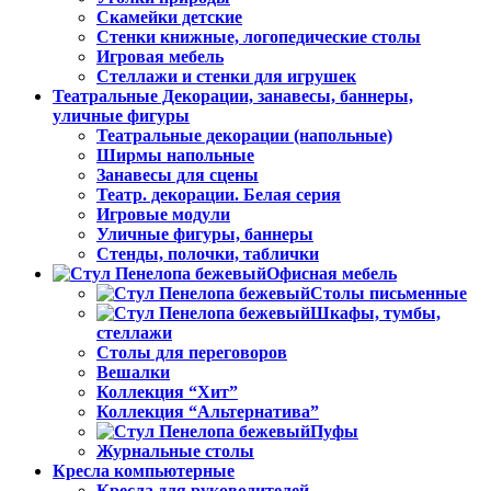
Скамейки детские
Стенки книжные, логопедические столы
Игровая мебель
Стеллажи и стенки для игрушек
Театральные Декорации, занавесы, баннеры,
уличные фигуры
Театральные декорации (напольные)
Ширмы напольные
Занавесы для сцены
Театр. декорации. Белая серия
Игровые модули
Уличные фигуры, баннеры
Стенды, полочки, таблички
Офисная мебель
Столы письменные
Шкафы, тумбы,
стеллажи
Столы для переговоров
Вешалки
Коллекция “Хит”
Коллекция “Альтернатива”
Пуфы
Журнальные столы
Кресла компьютерные
Кресла для руководителей