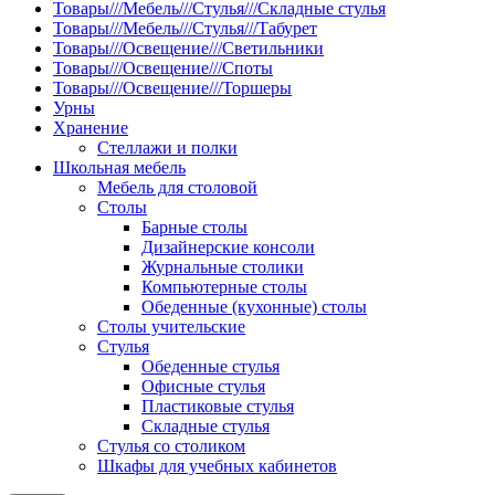
Товары///Мебель///Стулья///Складные стулья
Товары///Мебель///Стулья///Табурет
Товары///Освещение///Светильники
Товары///Освещение///Споты
Товары///Освещение///Торшеры
Урны
Хранение
Стеллажи и полки
Школьная мебель
Мебель для столовой
Столы
Барные столы
Дизайнерские консоли
Журнальные столики
Компьютерные столы
Обеденные (кухонные) столы
Столы учительские
Стулья
Обеденные стулья
Офисные стулья
Пластиковые стулья
Складные стулья
Стулья со столиком
Шкафы для учебных кабинетов