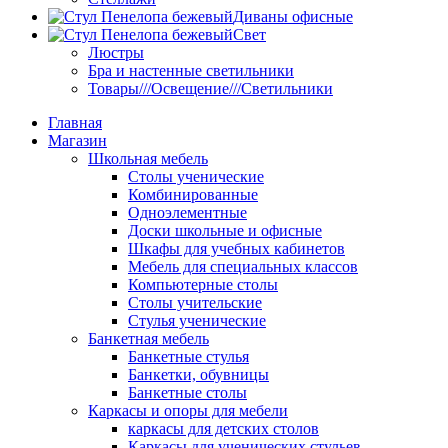
Диваны офисные
Свет
Люстры
Бра и настенные светильники
Товары///Освещение///Светильники
Главная
Магазин
Школьная мебель
Столы ученические
Комбинированные
Одноэлементные
Доски школьные и офисные
Шкафы для учебных кабинетов
Мебель для специальных классов
Компьютерные столы
Столы учительские
Стулья ученические
Банкетная мебель
Банкетные стулья
Банкетки, обувницы
Банкетные столы
Каркасы и опоры для мебели
каркасы для детских столов
Каркасы для ученических стульев