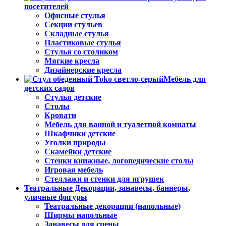
посетителей
Офисные стулья
Секции стульев
Складные стулья
Пластиковые стулья
Стулья со столиком
Мягкие кресла
Дизайнерские кресла
Мебель для
детских садов
Стулья детские
Столы
Кровати
Мебель для ванной и туалетной комнаты
Шкафчики детские
Уголки природы
Скамейки детские
Стенки книжные, логопедические столы
Игровая мебель
Стеллажи и стенки для игрушек
Театральные Декорации, занавесы, баннеры,
уличные фигуры
Театральные декорации (напольные)
Ширмы напольные
Занавесы для сцены