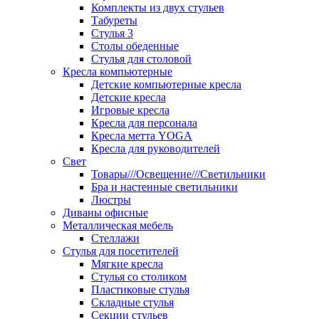
Комплекты из двух стульев
Табуреты
Стулья 3
Столы обеденные
Стулья для столовой
Кресла компьютерные
Детские компьютерные кресла
Детские кресла
Игровые кресла
Кресла для персонала
Кресла метта YOGA
Кресла для руководителей
Свет
Товары///Освещение///Светильники
Бра и настенные светильники
Люстры
Диваны офисные
Металлическая мебель
Стеллажи
Стулья для посетителей
Мягкие кресла
Стулья со столиком
Пластиковые стулья
Складные стулья
Секции стульев