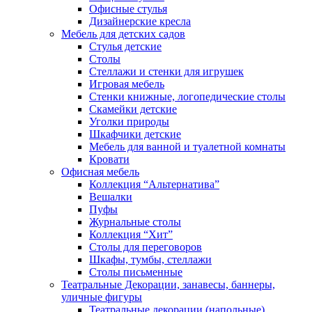
Офисные стулья
Дизайнерские кресла
Мебель для детских садов
Стулья детские
Столы
Стеллажи и стенки для игрушек
Игровая мебель
Стенки книжные, логопедические столы
Скамейки детские
Уголки природы
Шкафчики детские
Мебель для ванной и туалетной комнаты
Кровати
Офисная мебель
Коллекция “Альтернатива”
Вешалки
Пуфы
Журнальные столы
Коллекция “Хит”
Столы для переговоров
Шкафы, тумбы, стеллажи
Столы письменные
Театральные Декорации, занавесы, баннеры,
уличные фигуры
Театральные декорации (напольные)