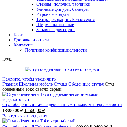
Стенды, полочки, таблички
Уличные фигуры, баннеры
Игровые модули
Театр. декорации. Белая серия
Ширмы напольные
Занавесы для сцены
Блог
Доставка и оплата
Контакты
Политика конфиденциальности
-22%
Нажмите, чтобы увеличить
Главная
Школьная мебель
Стулья
Обеденные стулья
Стул
обеденный Toko светло-серый
Стул обеденный Tavu с деревянными ножками терракотовый
18990,00
₽
15560,00
₽
Вернуться к продуктам
Стул обеденный Toko черно-белый
11990,00
₽
9490,00
₽