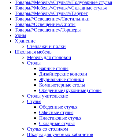
Товары///Мебель///Стулья///Полубарные стулья
Товары///Мебель///Стулья///Складные стулья
Товары///Мебель///Стулья///Табурет
Товары///Освещение///Светильники
Товары///Освещение///Споты
Товары///Освещение///Торшеры
Урны
Хранение
Стеллажи и полки
Школьная мебель
Мебель для столовой
Столы
Барные столы
Дизайнерские консоли
Журнальные столики
Компьютерные столы
Обеденные (кухонные) столы
Столы учительские
Стулья
Обеденные стулья
Офисные стулья
Пластиковые стулья
Складные стулья
Стулья со столиком
Шкафы для учебных кабинетов