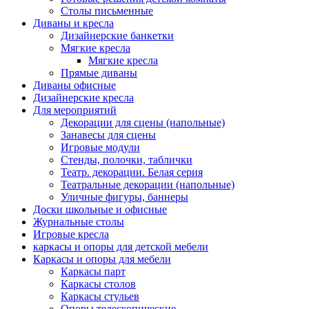
Столы письменные
Диваны и кресла
Дизайнерские банкетки
Мягкие кресла
Мягкие кресла
Прямые диваны
Диваны офисные
Дизайнерские кресла
Для мероприятий
Декорации для сцены (напольные)
Занавесы для сцены
Игровые модули
Стенды, полочки, таблички
Театр. декорации. Белая серия
Театральные декорации (напольные)
Уличные фигуры, баннеры
Доски школьные и офисные
Журнальные столы
Игровые кресла
каркасы и опоры для детской мебели
Каркасы и опоры для мебели
Каркасы парт
Каркасы столов
Каркасы стульев
Опоры телескопические