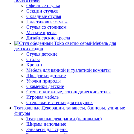
посетителей
Офисные стулья
Секции стульев
Складные стулья
Пластиковые стулья
Стулья со столиком
Мягкие кресла
Дизайнерские кресла
Мебель для
детских садов
Стулья детские
Столы
Кровати
Мебель для ванной и туалетной комнаты
Шкафчики детские
Уголки природы
Скамейки детские
Стенки книжные, логопедические столы
Игровая мебель
Стеллажи и стенки для игрушек
Театральные Декорации, занавесы, баннеры, уличные
фигуры
Театральные декорации (напольные)
Ширмы напольные
Занавесы для сцены