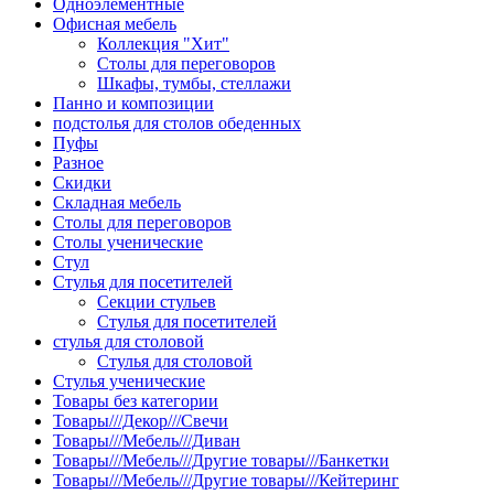
Одноэлементные
Офисная мебель
Коллекция "Хит"
Столы для переговоров
Шкафы, тумбы, стеллажи
Панно и композиции
подстолья для столов обеденных
Пуфы
Разное
Скидки
Складная мебель
Столы для переговоров
Столы ученические
Стул
Стулья для посетителей
Секции стульев
Стулья для посетителей
стулья для столовой
Стулья для столовой
Стулья ученические
Товары без категории
Товары///Декор///Свечи
Товары///Мебель///Диван
Товары///Мебель///Другие товары///Банкетки
Товары///Мебель///Другие товары///Кейтеринг