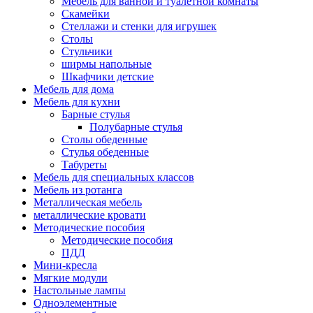
Мебель для ванной и туалетной комнаты
Скамейки
Стеллажи и стенки для игрушек
Столы
Стульчики
ширмы напольные
Шкафчики детские
Мебель для дома
Мебель для кухни
Барные стулья
Полубарные стулья
Столы обеденные
Стулья обеденные
Табуреты
Мебель для специальных классов
Мебель из ротанга
Металлическая мебель
металлические кровати
Методические пособия
Методические пособия
ПДД
Мини-кресла
Мягкие модули
Настольные лампы
Одноэлементные