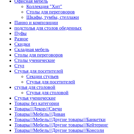
Офисная мебель
Коллекция "Хит"
Столы для переговоров
Шкафы, тумбы, стеллажи
Панно и композиции
подстолья для столов обеденных
Пуфы
Разное
Скидки
Складная мебель
Столы для переговоров
Столы ученические
Стул
Стулья для посетителей
Секции стульев
Стулья для посетителей
стулья для столовой
Стулья для столовой
Стулья ученические
Товары без категории
Товары///Декор///Свечи
Товары///Мебель///Диван
Товары///Мебель///Другие товары///Банкетки
Товары///Мебель///Другие товары///Кейтеринг
Товары///Мебель///Другие товары///Консоли