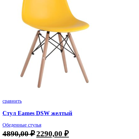
сравнить
Стул Eames DSW желтый
Обеденные стулья
Первоначальная
Текущая
4890,00
₽
2290,00
₽
цена
цена: