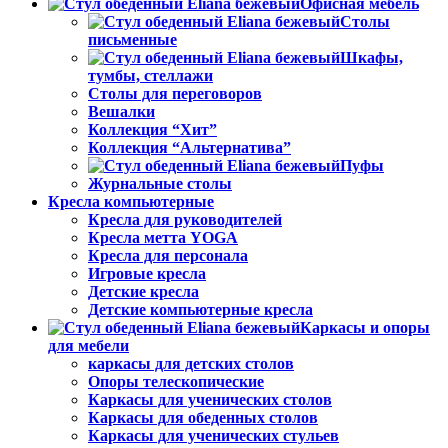
Офисная мебель
Столы
письменные
Шкафы,
тумбы, стеллажи
Столы для переговоров
Вешалки
Коллекция “Хит”
Коллекция “Альтернатива”
Пуфы
Журнальные столы
Кресла компьютерные
Кресла для руководителей
Кресла метта YOGA
Кресла для персонала
Игровые кресла
Детские кресла
Детские компьютерные кресла
Каркасы и опоры
для мебели
каркасы для детских столов
Опоры телескопические
Каркасы для ученических столов
Каркасы для обеденных столов
Каркасы для ученических стульев