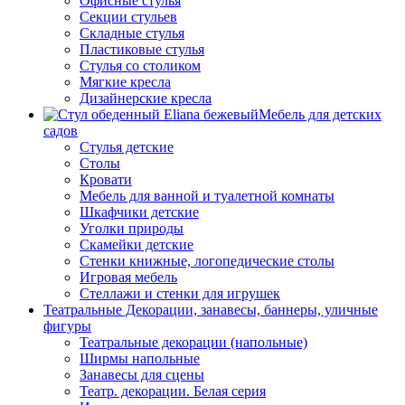
Офисные стулья
Секции стульев
Складные стулья
Пластиковые стулья
Стулья со столиком
Мягкие кресла
Дизайнерские кресла
Мебель для детских
садов
Стулья детские
Столы
Кровати
Мебель для ванной и туалетной комнаты
Шкафчики детские
Уголки природы
Скамейки детские
Стенки книжные, логопедические столы
Игровая мебель
Стеллажи и стенки для игрушек
Театральные Декорации, занавесы, баннеры, уличные
фигуры
Театральные декорации (напольные)
Ширмы напольные
Занавесы для сцены
Театр. декорации. Белая серия