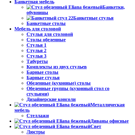
Банкетная мебель
Банкетки,
обувницы
Банкетные стулья
Банкетные столы
Мебель для столовой
Стулья для столовой
Столы обеденные
Стулья 1
Стулья 2
Стулья 3
Табуреты
Комплекты из двух стульев
Барные столы
Барные стулья
Обеденные (кухонные) столы
Обеденные группы (кухонный стол со
стульями)
Дизайнерские консоли
Металлическая
мебель
Стеллажи
Диваны офисные
Свет
Люстры