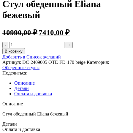
Стул обеденный Eliana
бежевый
Первоначальная
Текущая
10990,00
₽
7410,00
₽
цена
цена:
составляла
7410,00 ₽.
Количество
10990,00 ₽.
товара
В корзину
Стул
Добавить в Список желаний
обеденный
Артикул:
DC-2409005 OTE-FD-170 beige
Категория:
Eliana
Обеденные стулья
бежевый
Поделиться:
Описание
Детали
Оплата и доставка
Описание
Стул обеденный Eliana бежевый
Детали
Оплата и доставка