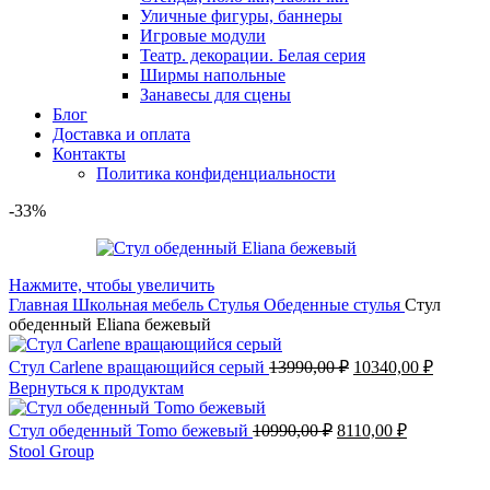
Уличные фигуры, баннеры
Игровые модули
Театр. декорации. Белая серия
Ширмы напольные
Занавесы для сцены
Блог
Доставка и оплата
Контакты
Политика конфиденциальности
-33%
Нажмите, чтобы увеличить
Главная
Школьная мебель
Стулья
Обеденные стулья
Стул
обеденный Eliana бежевый
Первоначальная
Текуща
Стул Carlene вращающийся серый
13990,00
₽
10340,00
₽
цена
цена:
Вернуться к продуктам
составляла
10340,0
13990,00 ₽.
Первоначальная
Текущая
Стул обеденный Tomo бежевый
10990,00
₽
8110,00
₽
цена
цена:
Stool Group
составляла
8110,00 ₽.
10990,00 ₽.