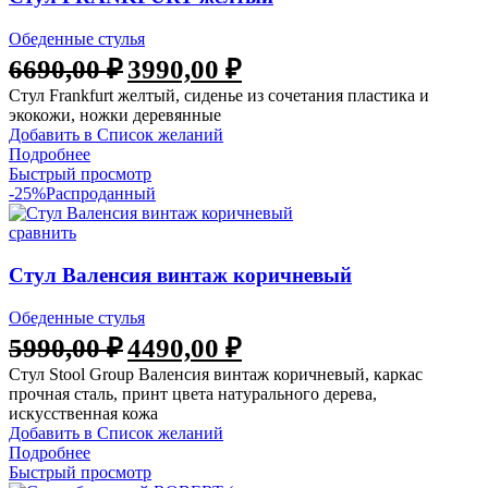
Обеденные стулья
Первоначальная
Текущая
6690,00
₽
3990,00
₽
цена
цена:
Стул Frankfurt желтый, сиденье из сочетания пластика и
составляла
3990,00 ₽.
экокожи, ножки деревянные
6690,00 ₽.
Добавить в Список желаний
Подробнее
Быстрый просмотр
-25%
Распроданный
сравнить
Стул Валенсия винтаж коричневый
Обеденные стулья
Первоначальная
Текущая
5990,00
₽
4490,00
₽
цена
цена:
Стул Stool Group Валенсия винтаж коричневый, каркас
составляла
4490,00 ₽.
прочная сталь, принт цвета натурального дерева,
5990,00 ₽.
искусственная кожа
Добавить в Список желаний
Подробнее
Быстрый просмотр