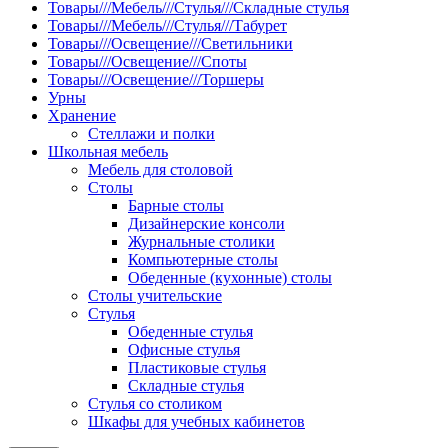
Товары///Мебель///Стулья///Складные стулья
Товары///Мебель///Стулья///Табурет
Товары///Освещение///Светильники
Товары///Освещение///Споты
Товары///Освещение///Торшеры
Урны
Хранение
Стеллажи и полки
Школьная мебель
Мебель для столовой
Столы
Барные столы
Дизайнерские консоли
Журнальные столики
Компьютерные столы
Обеденные (кухонные) столы
Столы учительские
Стулья
Обеденные стулья
Офисные стулья
Пластиковые стулья
Складные стулья
Стулья со столиком
Шкафы для учебных кабинетов