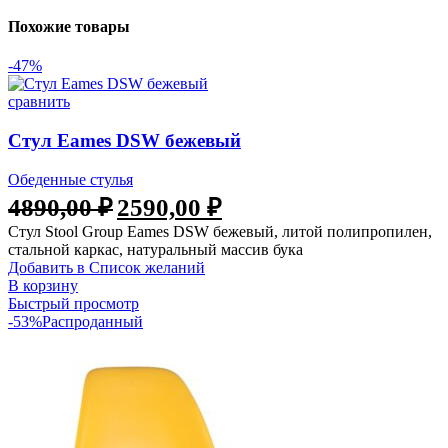
Похожие товары
-47%
сравнить
Стул Eames DSW бежевый
Обеденные стулья
Первоначальная
Текущая
4890,00
₽
2590,00
₽
цена
цена:
Стул Stool Group Eames DSW бежевый, литой полипропилен,
составляла
2590,00 ₽.
стальной каркас, натуральный массив бука
4890,00 ₽.
Добавить в Список желаний
В корзину
Быстрый просмотр
-53%
Распроданный