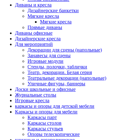
Диваны и кресла
Дизайнерские банкетки
Мягкие кресла
Мягкие кресла
Прямые диваны
Диваны офисные
Дизайнерские кресла
Для мероприятий
Декорации для сцены (напольные)
Занавесы для сцены
Игровые модули
Стенды, полочки, таблички
Театр. декорации. Белая серия
Театральные декорации (напольные)
Уличные фигуры, баннеры
Доски школьные и офисные
Журнальные столы
Игровые кресла
каркасы и опоры для детской мебели
Каркасы и опоры для мебели
Каркасы парт
Каркасы столов
Каркасы стульев
Опоры телескопические
книжные и логопедические