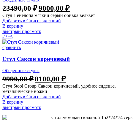
Первоначальная
Текущая
23490,00
₽
9000,00
₽
цена
цена:
Стул Пенелопа мягкий серый обивка вельвет
составляла
9000,00 ₽.
Добавить в Список желаний
23490,00 ₽.
В корзину
Быстрый просмотр
-19%
сравнить
Стул Саксон коричневый
Обеденные стулья
Первоначальная
Текущая
9990,00
₽
8100,00
₽
цена
цена:
Стул Stool Group Саксон коричневый, удобное сиденье,
составляла
8100,00 ₽.
металлические ножки
9990,00 ₽.
Добавить в Список желаний
В корзину
Быстрый просмотр