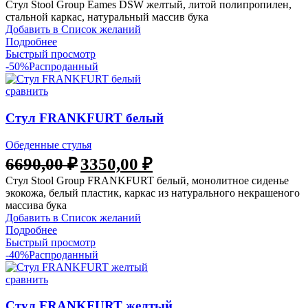
Стул Stool Group Eames DSW желтый, литой полипропилен,
составляла
2290,00 ₽.
стальной каркас, натуральный массив бука
4890,00 ₽.
Добавить в Список желаний
Подробнее
Быстрый просмотр
-50%
Распроданный
сравнить
Стул FRANKFURT белый
Обеденные стулья
Первоначальная
Текущая
6690,00
₽
3350,00
₽
цена
цена:
Стул Stool Group FRANKFURT белый, монолитное сиденье
составляла
3350,00 ₽.
экокожа, белый пластик, каркас из натурального некрашеного
6690,00 ₽.
массива бука
Добавить в Список желаний
Подробнее
Быстрый просмотр
-40%
Распроданный
сравнить
Стул FRANKFURT желтый