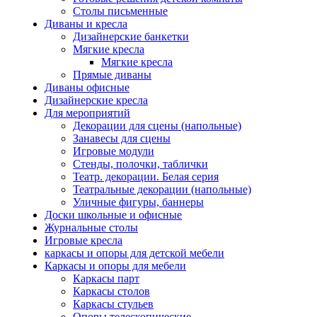
Столы письменные
Диваны и кресла
Дизайнерские банкетки
Мягкие кресла
Мягкие кресла
Прямые диваны
Диваны офисные
Дизайнерские кресла
Для мероприятий
Декорации для сцены (напольные)
Занавесы для сцены
Игровые модули
Стенды, полочки, таблички
Театр. декорации. Белая серия
Театральные декорации (напольные)
Уличные фигуры, баннеры
Доски школьные и офисные
Журнальные столы
Игровые кресла
каркасы и опоры для детской мебели
Каркасы и опоры для мебели
Каркасы парт
Каркасы столов
Каркасы стульев
Опоры телескопические