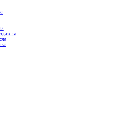
цы
ла
водителя
сла
лья