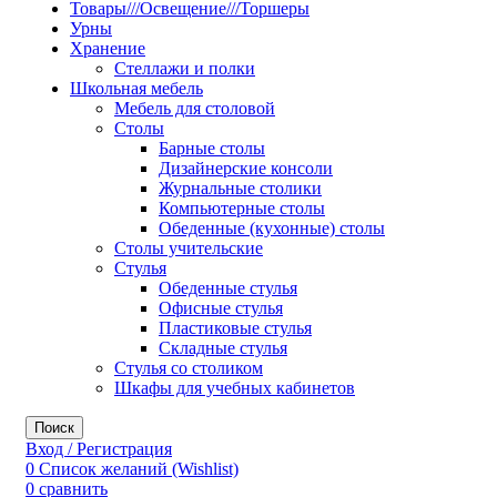
Товары///Освещение///Торшеры
Урны
Хранение
Стеллажи и полки
Школьная мебель
Мебель для столовой
Столы
Барные столы
Дизайнерские консоли
Журнальные столики
Компьютерные столы
Обеденные (кухонные) столы
Столы учительские
Стулья
Обеденные стулья
Офисные стулья
Пластиковые стулья
Складные стулья
Стулья со столиком
Шкафы для учебных кабинетов
Поиск
Вход / Регистрация
0
Список желаний (Wishlist)
0
сравнить