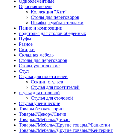
Одноэлементные
Офисная мебель
Коллекция "Хит"
Столы для переговоров
Шкафы, тумбы, стеллажи
Панно и композиции
подстолья для столов обеденных
Пуфы
Разное
Скидки
Складная мебель
Столы для переговоров
Столы ученические
Стул
Стулья для посетителей
Секции стульев
Стулья для посетителей
стулья для столовой
Стулья для столовой
Стулья ученические
Товары без категории
Товары///Декор///Свечи
Товары///Мебель///Диван
Товары///Мебель///Другие товары///Банкетки
Товары///Мебель///Другие товары///Кейтеринг