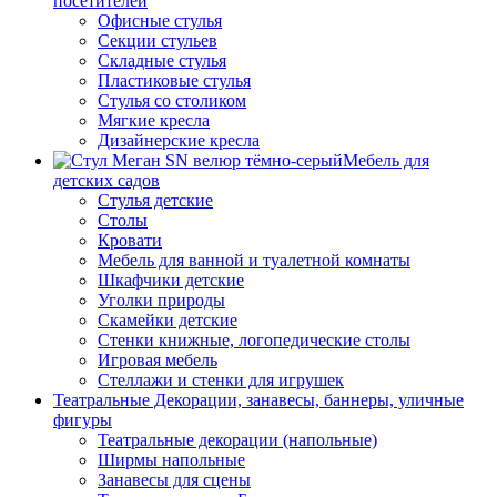
посетителей
Офисные стулья
Секции стульев
Складные стулья
Пластиковые стулья
Стулья со столиком
Мягкие кресла
Дизайнерские кресла
Мебель для
детских садов
Стулья детские
Столы
Кровати
Мебель для ванной и туалетной комнаты
Шкафчики детские
Уголки природы
Скамейки детские
Стенки книжные, логопедические столы
Игровая мебель
Стеллажи и стенки для игрушек
Театральные Декорации, занавесы, баннеры, уличные
фигуры
Театральные декорации (напольные)
Ширмы напольные
Занавесы для сцены