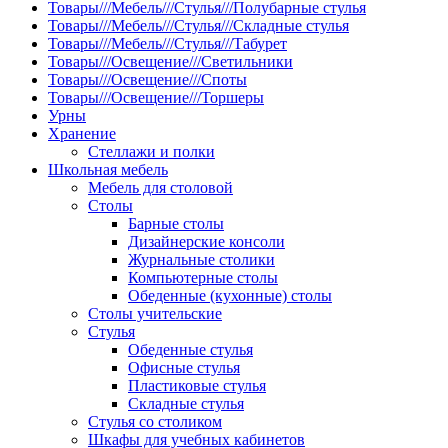
Товары///Мебель///Стулья///Полубарные стулья
Товары///Мебель///Стулья///Складные стулья
Товары///Мебель///Стулья///Табурет
Товары///Освещение///Светильники
Товары///Освещение///Споты
Товары///Освещение///Торшеры
Урны
Хранение
Стеллажи и полки
Школьная мебель
Мебель для столовой
Столы
Барные столы
Дизайнерские консоли
Журнальные столики
Компьютерные столы
Обеденные (кухонные) столы
Столы учительские
Стулья
Обеденные стулья
Офисные стулья
Пластиковые стулья
Складные стулья
Стулья со столиком
Шкафы для учебных кабинетов