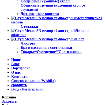
Обеденные (кухонные) столы
Обеденные группы (кухонный стол со
стульями)
Дизайнерские консоли
Металлическая
мебель
Стеллажи
Диваны
офисные
Свет
Люстры
Бра и настенные светильники
Товары///Освещение///Светильники
Home
Блог
Портфолио
О нас
Контакты
Список желаний (Wishlist)
сравнить
Вход / Регистрация
Корзина
Закрыть