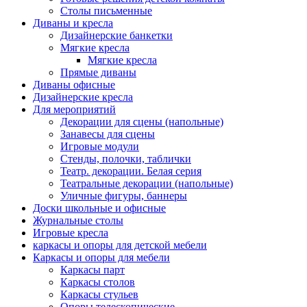
Столы письменные
Диваны и кресла
Дизайнерские банкетки
Мягкие кресла
Мягкие кресла
Прямые диваны
Диваны офисные
Дизайнерские кресла
Для мероприятий
Декорации для сцены (напольные)
Занавесы для сцены
Игровые модули
Стенды, полочки, таблички
Театр. декорации. Белая серия
Театральные декорации (напольные)
Уличные фигуры, баннеры
Доски школьные и офисные
Журнальные столы
Игровые кресла
каркасы и опоры для детской мебели
Каркасы и опоры для мебели
Каркасы парт
Каркасы столов
Каркасы стульев
Опоры телескопические