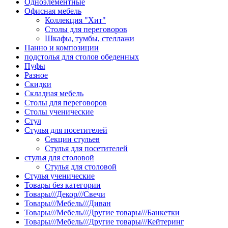
Одноэлементные
Офисная мебель
Коллекция "Хит"
Столы для переговоров
Шкафы, тумбы, стеллажи
Панно и композиции
подстолья для столов обеденных
Пуфы
Разное
Скидки
Складная мебель
Столы для переговоров
Столы ученические
Стул
Стулья для посетителей
Секции стульев
Стулья для посетителей
стулья для столовой
Стулья для столовой
Стулья ученические
Товары без категории
Товары///Декор///Свечи
Товары///Мебель///Диван
Товары///Мебель///Другие товары///Банкетки
Товары///Мебель///Другие товары///Кейтеринг