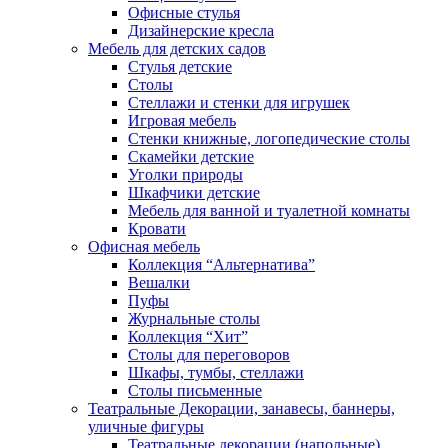
Офисные стулья
Дизайнерские кресла
Мебель для детских садов
Стулья детские
Столы
Стеллажи и стенки для игрушек
Игровая мебель
Стенки книжные, логопедические столы
Скамейки детские
Уголки природы
Шкафчики детские
Мебель для ванной и туалетной комнаты
Кровати
Офисная мебель
Коллекция “Альтернатива”
Вешалки
Пуфы
Журнальные столы
Коллекция “Хит”
Столы для переговоров
Шкафы, тумбы, стеллажи
Столы письменные
Театральные Декорации, занавесы, баннеры,
уличные фигуры
Театральные декорации (напольные)