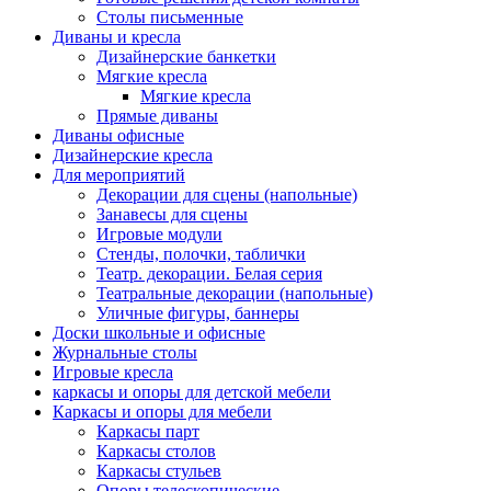
Столы письменные
Диваны и кресла
Дизайнерские банкетки
Мягкие кресла
Мягкие кресла
Прямые диваны
Диваны офисные
Дизайнерские кресла
Для мероприятий
Декорации для сцены (напольные)
Занавесы для сцены
Игровые модули
Стенды, полочки, таблички
Театр. декорации. Белая серия
Театральные декорации (напольные)
Уличные фигуры, баннеры
Доски школьные и офисные
Журнальные столы
Игровые кресла
каркасы и опоры для детской мебели
Каркасы и опоры для мебели
Каркасы парт
Каркасы столов
Каркасы стульев
Опоры телескопические