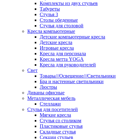
Комплекты из двух стульев
Табуреты
Стулья 3
Столы обеденные
Стулья для столовой
Кресла компьютерные
Детские компьютерные кресла
Детские кресла
Игровые кресла
Кресла для персонала
Кресла метта YOGA
Кресла для руководителей
Свет
Товары///Освещение///Светильники
Бра и настенные светильники
Люстры
Диваны офисные
Металлическая мебель
Стеллажи
Стулья для посетителей
Мягкие кресла
Стулья со столиком
Пластиковые стулья
Складные стулья
Секции стульев