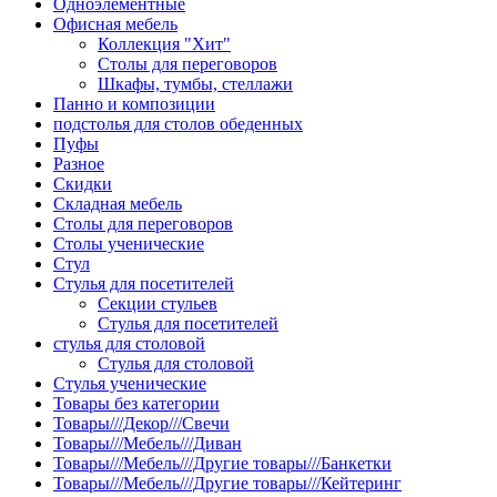
Одноэлементные
Офисная мебель
Коллекция "Хит"
Столы для переговоров
Шкафы, тумбы, стеллажи
Панно и композиции
подстолья для столов обеденных
Пуфы
Разное
Скидки
Складная мебель
Столы для переговоров
Столы ученические
Стул
Стулья для посетителей
Секции стульев
Стулья для посетителей
стулья для столовой
Стулья для столовой
Стулья ученические
Товары без категории
Товары///Декор///Свечи
Товары///Мебель///Диван
Товары///Мебель///Другие товары///Банкетки
Товары///Мебель///Другие товары///Кейтеринг