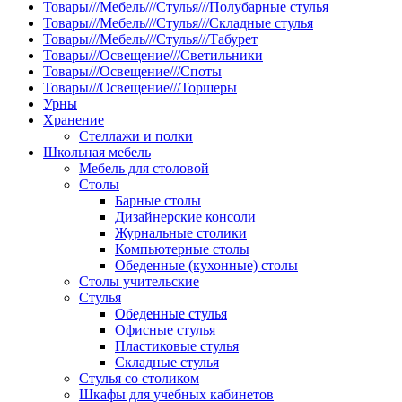
Товары///Мебель///Стулья///Полубарные стулья
Товары///Мебель///Стулья///Складные стулья
Товары///Мебель///Стулья///Табурет
Товары///Освещение///Светильники
Товары///Освещение///Споты
Товары///Освещение///Торшеры
Урны
Хранение
Стеллажи и полки
Школьная мебель
Мебель для столовой
Столы
Барные столы
Дизайнерские консоли
Журнальные столики
Компьютерные столы
Обеденные (кухонные) столы
Столы учительские
Стулья
Обеденные стулья
Офисные стулья
Пластиковые стулья
Складные стулья
Стулья со столиком
Шкафы для учебных кабинетов