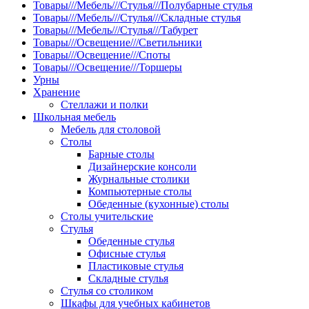
Товары///Мебель///Стулья///Полубарные стулья
Товары///Мебель///Стулья///Складные стулья
Товары///Мебель///Стулья///Табурет
Товары///Освещение///Светильники
Товары///Освещение///Споты
Товары///Освещение///Торшеры
Урны
Хранение
Стеллажи и полки
Школьная мебель
Мебель для столовой
Столы
Барные столы
Дизайнерские консоли
Журнальные столики
Компьютерные столы
Обеденные (кухонные) столы
Столы учительские
Стулья
Обеденные стулья
Офисные стулья
Пластиковые стулья
Складные стулья
Стулья со столиком
Шкафы для учебных кабинетов