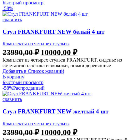
Быстрый просмотр
-58%
сравнить
Стул FRANKFURT NEW белый 4 шт
Комплекты из четырех стульев
Первоначальная
Текущая
23990,00
₽
10000,00
₽
цена
цена:
Комплект из четырех стульев FRANKFURT, сиденье из
составляла
10000,00 ₽.
сочетания пластика и экокожи, ножки деревянные
23990,00 ₽.
Добавить в Список желаний
В корзину
Быстрый просмотр
-58%
Распроданный
сравнить
Стул FRANKFURT NEW желтый 4 шт
Комплекты из четырех стульев
Первоначальная
Текущая
23990,00
₽
10000,00
₽
цена
цена:
Комплект из четырех стульев FRANKFURT NEW желтый,