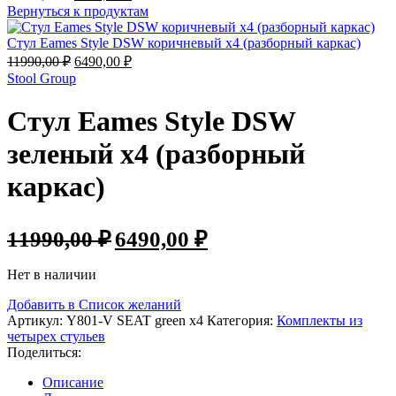
цена
цена:
Вернуться к продуктам
составляла
6490,00 ₽.
11990,00 ₽.
Стул Eames Style DSW коричневый x4 (разборный каркас)
Первоначальная
Текущая
11990,00
₽
6490,00
₽
цена
цена:
Stool Group
составляла
6490,00 ₽.
11990,00 ₽.
Стул Eames Style DSW
зеленый x4 (разборный
каркас)
Первоначальная
Текущая
11990,00
₽
6490,00
₽
цена
цена:
составляла
6490,00 ₽.
Нет в наличии
11990,00 ₽.
Добавить в Список желаний
Артикул:
Y801-V SEAT green x4
Категория:
Комплекты из
четырех стульев
Поделиться:
Описание