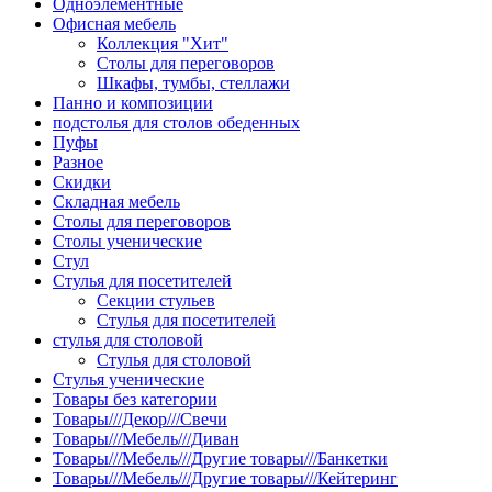
Одноэлементные
Офисная мебель
Коллекция "Хит"
Столы для переговоров
Шкафы, тумбы, стеллажи
Панно и композиции
подстолья для столов обеденных
Пуфы
Разное
Скидки
Складная мебель
Столы для переговоров
Столы ученические
Стул
Стулья для посетителей
Секции стульев
Стулья для посетителей
стулья для столовой
Стулья для столовой
Стулья ученические
Товары без категории
Товары///Декор///Свечи
Товары///Мебель///Диван
Товары///Мебель///Другие товары///Банкетки
Товары///Мебель///Другие товары///Кейтеринг