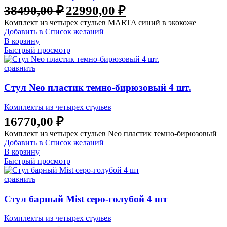
Первоначальная
Текущая
38490,00
₽
22990,00
₽
цена
цена:
Комплект из четырех стульев MARTA синий в экокоже
составляла
22990,00 ₽.
Добавить в Список желаний
38490,00 ₽.
В корзину
Быстрый просмотр
сравнить
Стул Neo пластик темно-бирюзовый 4 шт.
Комплекты из четырех стульев
16770,00
₽
Комплект из четырех стульев Neo пластик темно-бирюзовый
Добавить в Список желаний
В корзину
Быстрый просмотр
сравнить
Стул барный Mist серо-голубой 4 шт
Комплекты из четырех стульев