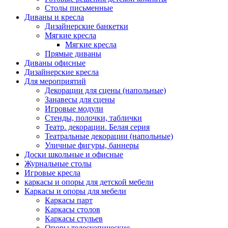
Столы письменные
Диваны и кресла
Дизайнерские банкетки
Мягкие кресла
Мягкие кресла
Прямые диваны
Диваны офисные
Дизайнерские кресла
Для мероприятий
Декорации для сцены (напольные)
Занавесы для сцены
Игровые модули
Стенды, полочки, таблички
Театр. декорации. Белая серия
Театральные декорации (напольные)
Уличные фигуры, баннеры
Доски школьные и офисные
Журнальные столы
Игровые кресла
каркасы и опоры для детской мебели
Каркасы и опоры для мебели
Каркасы парт
Каркасы столов
Каркасы стульев
Опоры телескопические