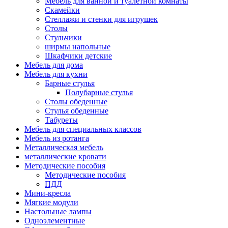
Мебель для ванной и туалетной комнаты
Скамейки
Стеллажи и стенки для игрушек
Столы
Стульчики
ширмы напольные
Шкафчики детские
Мебель для дома
Мебель для кухни
Барные стулья
Полубарные стулья
Столы обеденные
Стулья обеденные
Табуреты
Мебель для специальных классов
Мебель из ротанга
Металлическая мебель
металлические кровати
Методические пособия
Методические пособия
ПДД
Мини-кресла
Мягкие модули
Настольные лампы
Одноэлементные