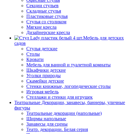
Офисные стулья
Секции стульев
Складные стулья
Пластиковые стулья
Стулья со столиком
Мягкие кресла
Дизайнерские кресла
Мебель для детских
садов
Стулья детские
Столы
Кровати
Мебель для ванной и туалетной комнаты
Шкафчики детские
Уголки природы
Скамейки детские
Стенки книжные, логопедические столы
Игровая мебель
Стеллажи и стенки для игрушек
Театральные Декорации, занавесы, баннеры, уличные
фигуры
Театральные декорации (напольные)
Ширмы напольные
Занавесы для сцены
Театр. декорации. Белая серия