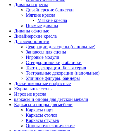
Диваны и кресла
Дизайнерские банкетки
Мягкие кресла
Мягкие кресла
Прямые диваны
Диваны офисные
Дизайнерские кресла
Для мероприятий
Декорации для сцены (напольные)
Занавесы для сцены
Игровые модули
Стенды, полочки, таблички
Театр. декорации. Белая серия
Театральные декорации (напольные)
Уличные фигуры, баннеры
Доски школьные и офисные
Журнальные столы
Игровые кресла
каркасы и опоры для детской мебели
Каркасы и опоры для мебели
Каркасы парт
Каркасы столов
Каркасы стульев
Опоры телескопические
книжные и логопедические