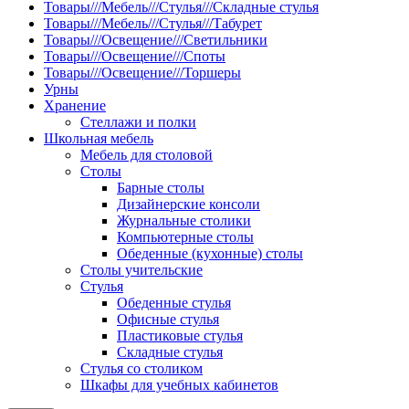
Товары///Мебель///Стулья///Складные стулья
Товары///Мебель///Стулья///Табурет
Товары///Освещение///Светильники
Товары///Освещение///Споты
Товары///Освещение///Торшеры
Урны
Хранение
Стеллажи и полки
Школьная мебель
Мебель для столовой
Столы
Барные столы
Дизайнерские консоли
Журнальные столики
Компьютерные столы
Обеденные (кухонные) столы
Столы учительские
Стулья
Обеденные стулья
Офисные стулья
Пластиковые стулья
Складные стулья
Стулья со столиком
Шкафы для учебных кабинетов