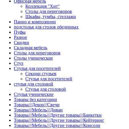
Офисная мебель
Коллекция "Хит"
Столы для переговоров
Шкафы, тумбы, стеллажи
Панно и композиции
подстолья для столов обеденных
Пуфы
Разное
Скидки
Складная мебель
Столы для переговоров
Столы ученические
Стул
Стулья для посетителей
Секции стульев
Стулья для посетителей
стулья для столовой
Стулья для столовой
Стулья ученические
Товары без категории
Товары///Декор///Свечи
Товары///Мебель///Диван
Товары///Мебель///Другие товары///Банкетки
Товары///Мебель///Другие товары///Кейтеринг
Товары///Мебель///Другие товары///Консоли