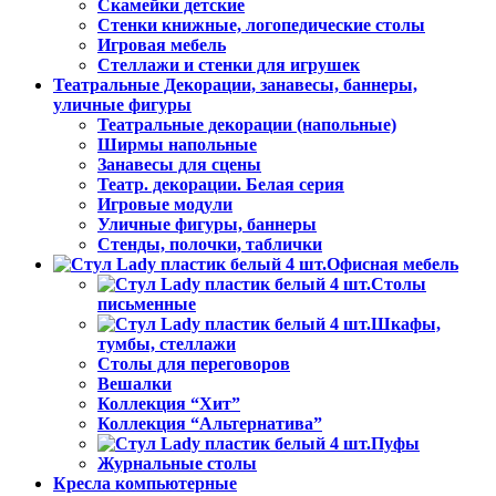
Скамейки детские
Стенки книжные, логопедические столы
Игровая мебель
Стеллажи и стенки для игрушек
Театральные Декорации, занавесы, баннеры,
уличные фигуры
Театральные декорации (напольные)
Ширмы напольные
Занавесы для сцены
Театр. декорации. Белая серия
Игровые модули
Уличные фигуры, баннеры
Стенды, полочки, таблички
Офисная мебель
Столы
письменные
Шкафы,
тумбы, стеллажи
Столы для переговоров
Вешалки
Коллекция “Хит”
Коллекция “Альтернатива”
Пуфы
Журнальные столы
Кресла компьютерные