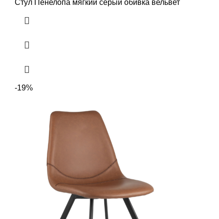
Стул Пенелопа мягкий серый обивка вельвет
-19%