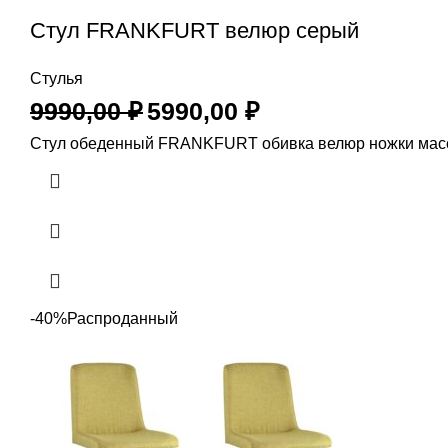
Стул FRANKFURT велюр серый
Стулья
9990,00
₽
5990,00
₽
Стул обеденный FRANKFURT обивка велюр ножки масс
-40%
Распроданный