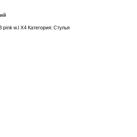
ний
 pink w.l X4
Категория:
Стулья