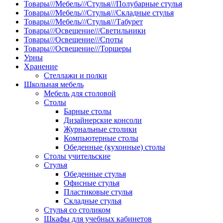
Товары///Мебель///Стулья///Полубарные стулья
Товары///Мебель///Стулья///Складные стулья
Товары///Мебель///Стулья///Табурет
Товары///Освещение///Светильники
Товары///Освещение///Споты
Товары///Освещение///Торшеры
Урны
Хранение
Стеллажи и полки
Школьная мебель
Мебель для столовой
Столы
Барные столы
Дизайнерские консоли
Журнальные столики
Компьютерные столы
Обеденные (кухонные) столы
Столы учительские
Стулья
Обеденные стулья
Офисные стулья
Пластиковые стулья
Складные стулья
Стулья со столиком
Шкафы для учебных кабинетов