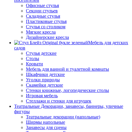
посетителей
Офисные стулья
Секции стульев
Складные стулья
Пластиковые стулья
Стулья со столиком
Мягкие кресла
Дизайнерские кресла
Мебель для детских
садов
Стулья детские
Столы
Кровати
Мебель для ванной и туалетной комнаты
Шкафчики детские
Уголки природы
Скамейки детские
Стенки книжные, логопедические столы
Игровая мебель
Стеллажи и стенки для игрушек
Театральные Декорации, занавесы, баннеры, уличные
фигуры
Театральные декорации (напольные)
Ширмы напольные
Занавесы для сцены