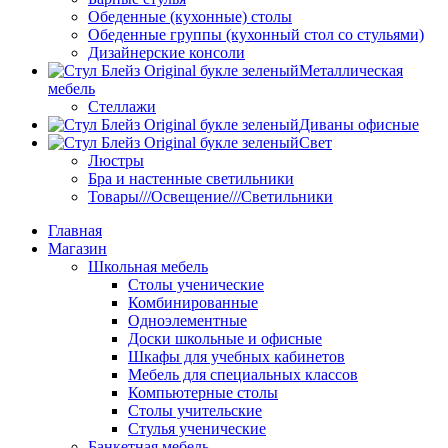
Обеденные (кухонные) столы
Обеденные группы (кухонный стол со стульями)
Дизайнерские консоли
Металлическая
мебель
Стеллажи
Диваны офисные
Свет
Люстры
Бра и настенные светильники
Товары///Освещение///Светильники
Главная
Магазин
Школьная мебель
Столы ученические
Комбинированные
Одноэлементные
Доски школьные и офисные
Шкафы для учебных кабинетов
Мебель для специальных классов
Компьютерные столы
Столы учительские
Стулья ученические
Банкетная мебель