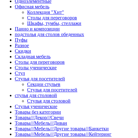
Одноэлементные
Офисная мебель
Коллекция "Хит"
Столы для переговоров
Шкафы, тумбы, стеллажи
Панно и композиции
подстолья для столов обеденных
Пуфы
Разное
Скидки
Складная мебель
Столы для переговоров
Столы ученические
Стул
Стулья для посетителей
Секции стульев
Стулья для посетителей
стулья для столовой
Стулья для столовой
Стулья ученические
Товары без категории
Товары///Декор///Свечи
Товары///Мебель///Диван
Товары///Мебель///Другие товары///Банкетки
Товары///Мебель///Другие товары///Кейтеринг