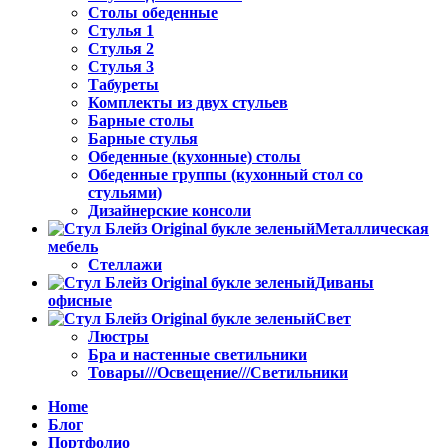
Столы обеденные
Стулья 1
Стулья 2
Стулья 3
Табуреты
Комплекты из двух стульев
Барные столы
Барные стулья
Обеденные (кухонные) столы
Обеденные группы (кухонный стол со
стульями)
Дизайнерские консоли
Металлическая
мебель
Стеллажи
Диваны
офисные
Свет
Люстры
Бра и настенные светильники
Товары///Освещение///Светильники
Home
Блог
Портфолио