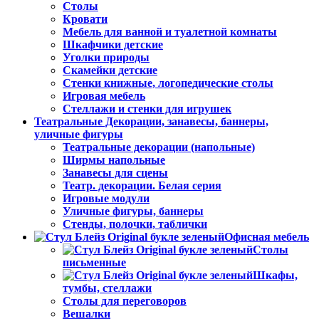
Столы
Кровати
Мебель для ванной и туалетной комнаты
Шкафчики детские
Уголки природы
Скамейки детские
Стенки книжные, логопедические столы
Игровая мебель
Стеллажи и стенки для игрушек
Театральные Декорации, занавесы, баннеры,
уличные фигуры
Театральные декорации (напольные)
Ширмы напольные
Занавесы для сцены
Театр. декорации. Белая серия
Игровые модули
Уличные фигуры, баннеры
Стенды, полочки, таблички
Офисная мебель
Столы
письменные
Шкафы,
тумбы, стеллажи
Столы для переговоров
Вешалки