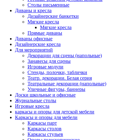
Столы письменные
Диваны и кресла
Дизайнерские банкетки
Мягкие кресла
Мягкие кресла
Прямые диваны
Диваны офисные
Дизайнерские кресла
Для мероприятий
Декорации для сцены (напольные)
Занавесы для сцены
Игровые модули
Стенды, полочки, таблички
Театр. декорации. Белая серия
Театральные декорации (напольные)
Уличные фигуры, баннеры
Доски школьные и офисные
Журнальные столы
Игровые кресла
каркасы и опоры для детской мебели
Каркасы и опоры для мебели
Каркасы парт
Каркасы столов
Каркасы стульев
Опоры телескопические