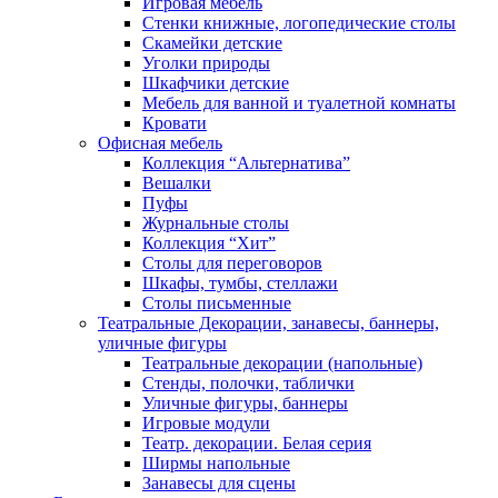
Игровая мебель
Стенки книжные, логопедические столы
Скамейки детские
Уголки природы
Шкафчики детские
Мебель для ванной и туалетной комнаты
Кровати
Офисная мебель
Коллекция “Альтернатива”
Вешалки
Пуфы
Журнальные столы
Коллекция “Хит”
Столы для переговоров
Шкафы, тумбы, стеллажи
Столы письменные
Театральные Декорации, занавесы, баннеры,
уличные фигуры
Театральные декорации (напольные)
Стенды, полочки, таблички
Уличные фигуры, баннеры
Игровые модули
Театр. декорации. Белая серия
Ширмы напольные
Занавесы для сцены