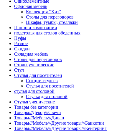
Одноэлементные
Офисная мебель
Коллекция "Хит"
Столы для переговоров
Шкафы, тумбы, стеллажи
Панно и композиции
подстолья для столов обеденных
Пуфы
Разное
Скидки
Складная мебель
Столы для переговоров
Столы ученические
Стул
Стулья для посетителей
Секции стульев
Стулья для посетителей
стулья для столовой
Стулья для столовой
Стулья ученические
Товары без категории
Товары///Декор///Свечи
Товары///Мебель///Диван
Товары///Мебель///Другие товары///Банкетки
Товары///Мебель///Другие товары///Кейтеринг