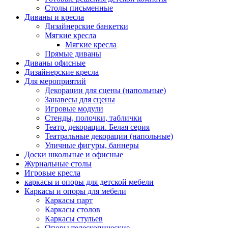
Столы письменные
Диваны и кресла
Дизайнерские банкетки
Мягкие кресла
Мягкие кресла
Прямые диваны
Диваны офисные
Дизайнерские кресла
Для мероприятий
Декорации для сцены (напольные)
Занавесы для сцены
Игровые модули
Стенды, полочки, таблички
Театр. декорации. Белая серия
Театральные декорации (напольные)
Уличные фигуры, баннеры
Доски школьные и офисные
Журнальные столы
Игровые кресла
каркасы и опоры для детской мебели
Каркасы и опоры для мебели
Каркасы парт
Каркасы столов
Каркасы стульев
Опоры телескопические