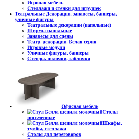
Игровая мебель
Стеллажи и стенки для игрушек
Театральные Декорации, занавесы, баннеры,
уличные фигуры
Театральные декорации (напольные)
Ширмы напольные
Занавесы для сцены
Театр. декорации. Белая серия
Игровые модули
Уличные фигуры, баннеры
Стенды, полочки, таблички
Офисная мебель
Столы
письменные
Шкафы,
тумбы, стеллажи
Столы для переговоров