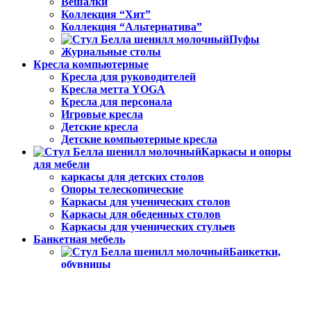
Вешалки
Коллекция “Хит”
Коллекция “Альтернатива”
Пуфы
Журнальные столы
Кресла компьютерные
Кресла для руководителей
Кресла метта YOGA
Кресла для персонала
Игровые кресла
Детские кресла
Детские компьютерные кресла
Каркасы и опоры
для мебели
каркасы для детских столов
Опоры телескопические
Каркасы для ученических столов
Каркасы для обеденных столов
Каркасы для ученических стульев
Банкетная мебель
Банкетки,
обувницы
Банкетные стулья
Банкетные столы
Мебель для столовой