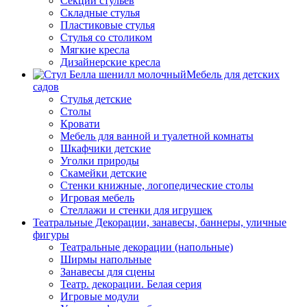
Секции стульев
Складные стулья
Пластиковые стулья
Стулья со столиком
Мягкие кресла
Дизайнерские кресла
Мебель для детских
садов
Стулья детские
Столы
Кровати
Мебель для ванной и туалетной комнаты
Шкафчики детские
Уголки природы
Скамейки детские
Стенки книжные, логопедические столы
Игровая мебель
Стеллажи и стенки для игрушек
Театральные Декорации, занавесы, баннеры, уличные
фигуры
Театральные декорации (напольные)
Ширмы напольные
Занавесы для сцены
Театр. декорации. Белая серия
Игровые модули