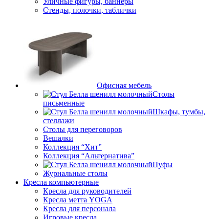
Уличные фигуры, баннеры
Стенды, полочки, таблички
Офисная мебель
Столы
письменные
Шкафы, тумбы,
стеллажи
Столы для переговоров
Вешалки
Коллекция “Хит”
Коллекция “Альтернатива”
Пуфы
Журнальные столы
Кресла компьютерные
Кресла для руководителей
Кресла метта YOGA
Кресла для персонала
Игровые кресла