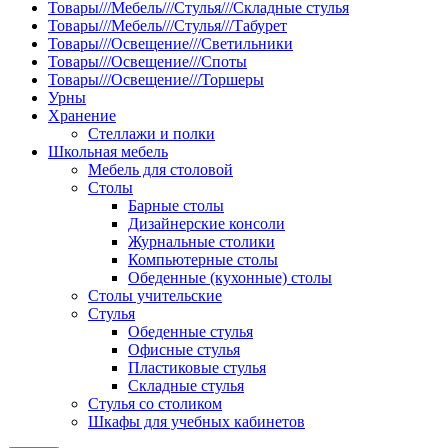
Товары///Мебель///Стулья///Складные стулья
Товары///Мебель///Стулья///Табурет
Товары///Освещение///Светильники
Товары///Освещение///Споты
Товары///Освещение///Торшеры
Урны
Хранение
Стеллажи и полки
Школьная мебель
Мебель для столовой
Столы
Барные столы
Дизайнерские консоли
Журнальные столики
Компьютерные столы
Обеденные (кухонные) столы
Столы учительские
Стулья
Обеденные стулья
Офисные стулья
Пластиковые стулья
Складные стулья
Стулья со столиком
Шкафы для учебных кабинетов