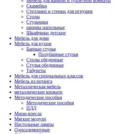
Мебель для ванной и туалетной комнаты
Скамейки
Стеллажи и стенки для игрушек
Столы
Стульчики
ширмы напольные
Шкафчики детские
Мебель для дома
Мебель для кухни
Барные стулья
Полубарные стулья
Столы обеденные
Стулья обеденные
Табуреты
Мебель для специальных классов
Мебель из ротанга
Металлическая мебель
металлические кровати
Методические пособия
Методические пособия
ПДД
Мини-кресла
Мягкие модули
Настольные лампы
Одноэлементные