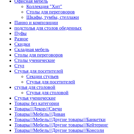
Офисная мебель
Коллекция "Хит"
Столы для переговоров
Шкафы, тумбы, стеллажи
Панно и композиции
подстолья для столов обеденных
Пуфы
Разное
Скидки
Складная мебель
Столы для переговоров
Столы ученические
Стул
Стулья для посетителей
Секции стульев
Стулья для посетителей
стулья для столовой
Стулья для столовой
Стулья ученические
Товары без категории
Товары///Декор///Свечи
Товары///Мебель///Диван
Товары///Мебель///Другие товары///Банкетки
Товары///Мебель///Другие товары///Кейтеринг
Товары///Мебель///Другие товары///Консоли