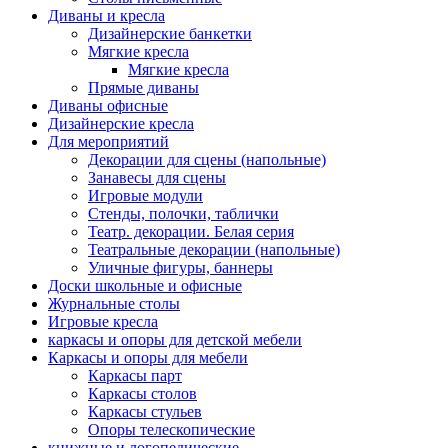
Диваны и кресла
Дизайнерские банкетки
Мягкие кресла
Мягкие кресла
Прямые диваны
Диваны офисные
Дизайнерские кресла
Для мероприятий
Декорации для сцены (напольные)
Занавесы для сцены
Игровые модули
Стенды, полочки, таблички
Театр. декорации. Белая серия
Театральные декорации (напольные)
Уличные фигуры, баннеры
Доски школьные и офисные
Журнальные столы
Игровые кресла
каркасы и опоры для детской мебели
Каркасы и опоры для мебели
Каркасы парт
Каркасы столов
Каркасы стульев
Опоры телескопические
книжные и логопедические