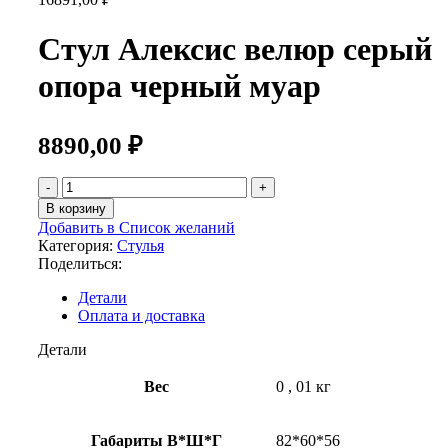
Стул Алексис велюр серый
опора черный муар
8890,00
₽
Количество
товара
В корзину
Стул
Добавить в Список желаний
Алексис
Категория:
Стулья
велюр
Поделиться:
серый
опора
Детали
черный
Оплата и доставка
муар
Детали
Вес
0
,
01 кг
Габариты В*Ш*Г
82*60*56