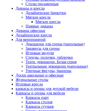
Столы письменные
Диваны и кресла
Дизайнерские банкетки
Мягкие кресла
Мягкие кресла
Прямые диваны
Диваны офисные
Дизайнерские кресла
Для мероприятий
Декорации для сцены (напольные)
Занавесы для сцены
Игровые модули
Стенды, полочки, таблички
Театр. декорации. Белая серия
Театральные декорации (напольные)
Уличные фигуры, баннеры
Доски школьные и офисные
Журнальные столы
Игровые кресла
каркасы и опоры для детской мебели
Каркасы и опоры для мебели
Каркасы парт
Каркасы столов
Каркасы стульев
Опоры телескопические