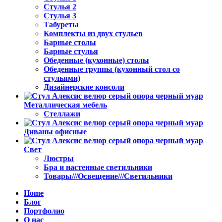
Стулья 2
Стулья 3
Табуреты
Комплекты из двух стульев
Барные столы
Барные стулья
Обеденные (кухонные) столы
Обеденные группы (кухонный стол со
стульями)
Дизайнерские консоли
Металлическая мебель
Стеллажи
Диваны офисные
Свет
Люстры
Бра и настенные светильники
Товары///Освещение///Светильники
Home
Блог
Портфолио
О нас