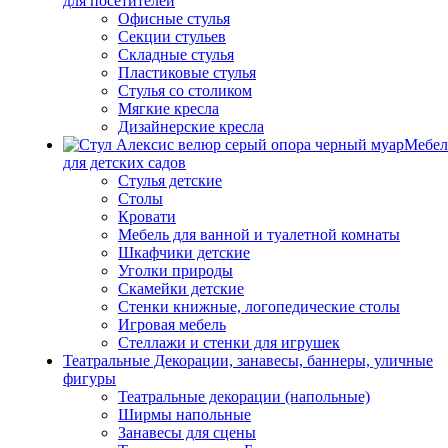
для посетителей
Офисные стулья
Секции стульев
Складные стулья
Пластиковые стулья
Стулья со столиком
Мягкие кресла
Дизайнерские кресла
Мебел
для детских садов
Стулья детские
Столы
Кровати
Мебель для ванной и туалетной комнаты
Шкафчики детские
Уголки природы
Скамейки детские
Стенки книжные, логопедические столы
Игровая мебель
Стеллажи и стенки для игрушек
Театральные Декорации, занавесы, баннеры, уличные
фигуры
Театральные декорации (напольные)
Ширмы напольные
Занавесы для сцены