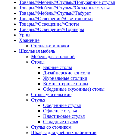
Товары///Мебель///Стулья///Полубарные стулья
Товары///Мебель///Стулья///Складные стулья
Товары///Мебель///Стулья///Табурет
Товары///Освещение///Светильники
Товары///Освещение///Споты
Товары///Освещение///Торшеры
Урны
Хранение
Стеллажи и полки
Школьная мебель
Мебель для столовой
Столы
Барные столы
Дизайнерские консоли
Журнальные столики
Компьютерные столы
Обеденные (кухонные) столы
Столы учительские
Стулья
Обеденные стулья
Офисные стулья
Пластиковые стулья
Складные стулья
Стулья со столиком
Шкафы для учебных кабинетов