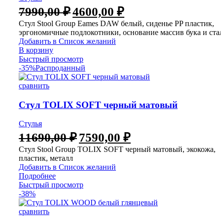
Первоначальная
Текущая
7990,00
₽
4600,00
₽
цена
цена:
Стул Stool Group Eames DAW белый, сиденье PP пластик,
составляла
4600,00 ₽.
эргономичные подлокотники, основание массив бука и ста
7990,00 ₽.
Добавить в Список желаний
В корзину
Быстрый просмотр
-35%
Распроданный
сравнить
Стул TOLIX SOFT черный матовый
Стулья
Первоначальная
Текущая
11690,00
₽
7590,00
₽
цена
цена:
Стул Stool Group TOLIX SOFT черный матовый, экокожа,
составляла
7590,00 ₽.
пластик, металл
11690,00 ₽.
Добавить в Список желаний
Подробнее
Быстрый просмотр
-38%
сравнить