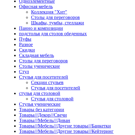
Одноэлементные
Офисная мебель
Коллекция "Хит"
Столы для переговоров
Шкафы, тумбы, стеллажи
Панно и композиции
подстолья для столов обеденных
Пуфы
Разное
Скидки
Складная мебель
Столы для переговоров
Столы ученические
Стул
Стулья для посетителей
Секции стульев
Стулья для посетителей
стулья для столовой
Стулья для столовой
Стулья ученические
Товары без категории
Товары///Декор///Свечи
Товары///Мебель///Диван
Товары///Мебель///Другие товары///Банкетки
Товары///Мебель///Другие товары///Кейтеринг