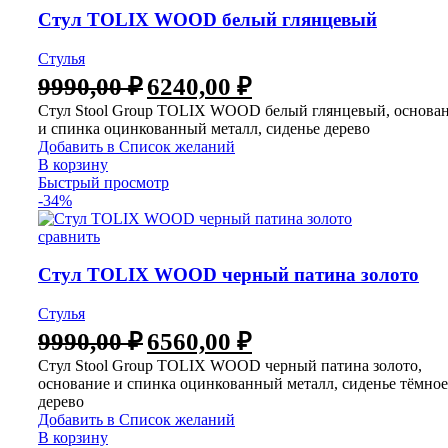
Стул TOLIX WOOD белый глянцевый
Стулья
Первоначальная
Текущая
9990,00
₽
6240,00
₽
цена
цена:
Стул Stool Group TOLIX WOOD белый глянцевый, основа
составляла
6240,00 ₽.
и спинка оцинкованный металл, сиденье дерево
9990,00 ₽.
Добавить в Список желаний
В корзину
Быстрый просмотр
-34%
сравнить
Стул TOLIX WOOD черный патина золото
Стулья
Первоначальная
Текущая
9990,00
₽
6560,00
₽
цена
цена:
Стул Stool Group TOLIX WOOD черный патина золото,
составляла
6560,00 ₽.
основание и спинка оцинкованный металл, сиденье тёмное
9990,00 ₽.
дерево
Добавить в Список желаний
В корзину