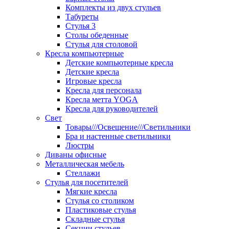
Комплекты из двух стульев
Табуреты
Стулья 3
Столы обеденные
Стулья для столовой
Кресла компьютерные
Детские компьютерные кресла
Детские кресла
Игровые кресла
Кресла для персонала
Кресла метта YOGA
Кресла для руководителей
Свет
Товары///Освещение///Светильники
Бра и настенные светильники
Люстры
Диваны офисные
Металлическая мебель
Стеллажи
Стулья для посетителей
Мягкие кресла
Стулья со столиком
Пластиковые стулья
Складные стулья
Секции стульев