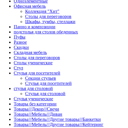
Одноэлементные
Офисная мебель
Коллекция "Хит"
Столы для переговоров
Шкафы, тумбы, стеллажи
Панно и композиции
подстолья для столов обеденных
Пуфы
Разное
Скидки
Складная мебель
Столы для переговоров
Столы ученические
Стул
Стулья для посетителей
Секции стульев
Стулья для посетителей
стулья для столовой
Стулья для столовой
Стулья ученические
Товары без категории
Товары///Декор///Свечи
Товары///Мебель///Диван
Товары///Мебель///Другие товары///Банкетки
Товары///Мебель///Другие товары///Кейтеринг