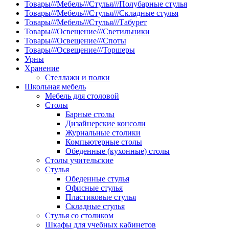
Товары///Мебель///Стулья///Полубарные стулья
Товары///Мебель///Стулья///Складные стулья
Товары///Мебель///Стулья///Табурет
Товары///Освещение///Светильники
Товары///Освещение///Споты
Товары///Освещение///Торшеры
Урны
Хранение
Стеллажи и полки
Школьная мебель
Мебель для столовой
Столы
Барные столы
Дизайнерские консоли
Журнальные столики
Компьютерные столы
Обеденные (кухонные) столы
Столы учительские
Стулья
Обеденные стулья
Офисные стулья
Пластиковые стулья
Складные стулья
Стулья со столиком
Шкафы для учебных кабинетов