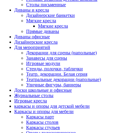
Столы письменные
Диваны и кресла
Дизайнерские банкетки
Мягкие кресла
Мягкие кресла
Прямые диваны
Диваны офисные
Дизайнерские кресла
Для мероприятий
Декорации для сцены (напольные)
Занавесы для сцены
Игровые модули
Стенды, полочки, таблички
Театр. декорации. Белая серия
Театральные декорации (напольные)
Уличные фигуры, баннеры
Доски школьные и офисные
Журнальные столы
Игровые кресла
каркасы и опоры для детской мебели
Каркасы и опоры для мебели
Каркасы парт
Каркасы столов
Каркасы стульев
Опоры телескопические