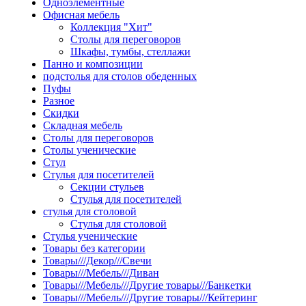
Одноэлементные
Офисная мебель
Коллекция "Хит"
Столы для переговоров
Шкафы, тумбы, стеллажи
Панно и композиции
подстолья для столов обеденных
Пуфы
Разное
Скидки
Складная мебель
Столы для переговоров
Столы ученические
Стул
Стулья для посетителей
Секции стульев
Стулья для посетителей
стулья для столовой
Стулья для столовой
Стулья ученические
Товары без категории
Товары///Декор///Свечи
Товары///Мебель///Диван
Товары///Мебель///Другие товары///Банкетки
Товары///Мебель///Другие товары///Кейтеринг