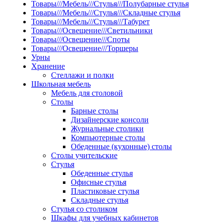
Товары///Мебель///Стулья///Полубарные стулья
Товары///Мебель///Стулья///Складные стулья
Товары///Мебель///Стулья///Табурет
Товары///Освещение///Светильники
Товары///Освещение///Споты
Товары///Освещение///Торшеры
Урны
Хранение
Стеллажи и полки
Школьная мебель
Мебель для столовой
Столы
Барные столы
Дизайнерские консоли
Журнальные столики
Компьютерные столы
Обеденные (кухонные) столы
Столы учительские
Стулья
Обеденные стулья
Офисные стулья
Пластиковые стулья
Складные стулья
Стулья со столиком
Шкафы для учебных кабинетов