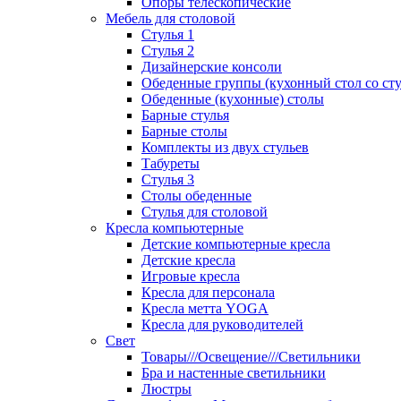
Опоры телескопические
Мебель для столовой
Стулья 1
Стулья 2
Дизайнерские консоли
Обеденные группы (кухонный стол со ст
Обеденные (кухонные) столы
Барные стулья
Барные столы
Комплекты из двух стульев
Табуреты
Стулья 3
Столы обеденные
Стулья для столовой
Кресла компьютерные
Детские компьютерные кресла
Детские кресла
Игровые кресла
Кресла для персонала
Кресла метта YOGA
Кресла для руководителей
Свет
Товары///Освещение///Светильники
Бра и настенные светильники
Люстры