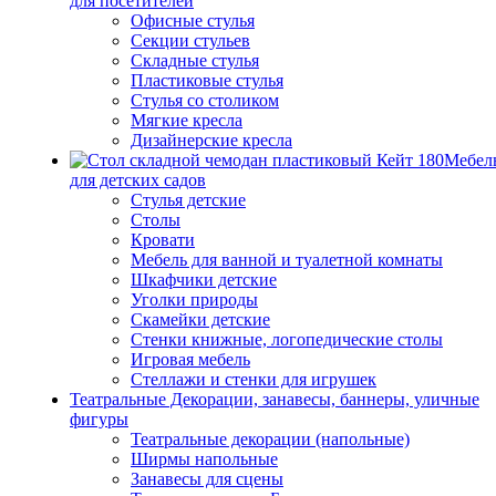
для посетителей
Офисные стулья
Секции стульев
Складные стулья
Пластиковые стулья
Стулья со столиком
Мягкие кресла
Дизайнерские кресла
Мебел
для детских садов
Стулья детские
Столы
Кровати
Мебель для ванной и туалетной комнаты
Шкафчики детские
Уголки природы
Скамейки детские
Стенки книжные, логопедические столы
Игровая мебель
Стеллажи и стенки для игрушек
Театральные Декорации, занавесы, баннеры, уличные
фигуры
Театральные декорации (напольные)
Ширмы напольные
Занавесы для сцены