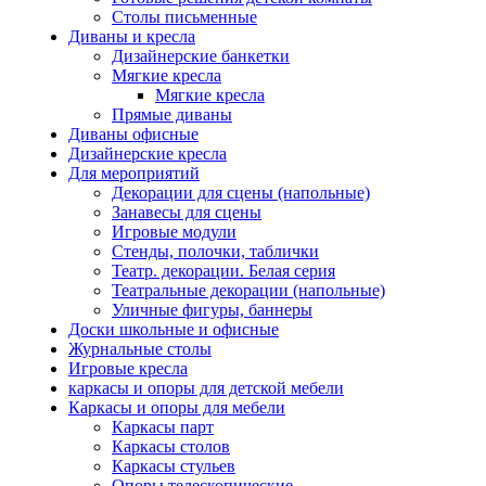
Столы письменные
Диваны и кресла
Дизайнерские банкетки
Мягкие кресла
Мягкие кресла
Прямые диваны
Диваны офисные
Дизайнерские кресла
Для мероприятий
Декорации для сцены (напольные)
Занавесы для сцены
Игровые модули
Стенды, полочки, таблички
Театр. декорации. Белая серия
Театральные декорации (напольные)
Уличные фигуры, баннеры
Доски школьные и офисные
Журнальные столы
Игровые кресла
каркасы и опоры для детской мебели
Каркасы и опоры для мебели
Каркасы парт
Каркасы столов
Каркасы стульев
Опоры телескопические