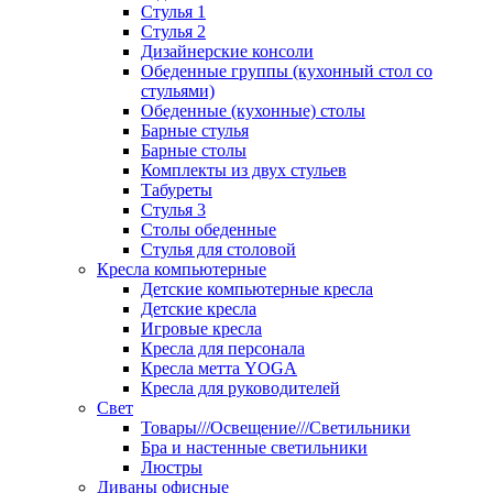
Стулья 1
Стулья 2
Дизайнерские консоли
Обеденные группы (кухонный стол со
стульями)
Обеденные (кухонные) столы
Барные стулья
Барные столы
Комплекты из двух стульев
Табуреты
Стулья 3
Столы обеденные
Стулья для столовой
Кресла компьютерные
Детские компьютерные кресла
Детские кресла
Игровые кресла
Кресла для персонала
Кресла метта YOGA
Кресла для руководителей
Свет
Товары///Освещение///Светильники
Бра и настенные светильники
Люстры
Диваны офисные