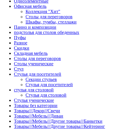
Одноэлементные
Офисная мебель
Коллекция "Хит"
Столы для переговоров
Шкафы, тумбы, стеллажи
Панно и композиции
подстолья для столов обеденных
Пуфы
Разное
Скидки
Складная мебель
Столы для переговоров
Столы ученические
Стул
Стулья для посетителей
Секции стульев
Стулья для посетителей
стулья для столовой
Стулья для столовой
Стулья ученические
Товары без категории
Товары///Декор///Свечи
Товары///Мебель///Диван
Товары///Мебель///Другие товары///Банкетки
Товары///Мебель///Другие товары///Кейтеринг