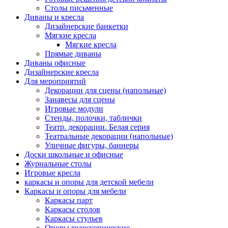
Столы письменные
Диваны и кресла
Дизайнерские банкетки
Мягкие кресла
Мягкие кресла
Прямые диваны
Диваны офисные
Дизайнерские кресла
Для мероприятий
Декорации для сцены (напольные)
Занавесы для сцены
Игровые модули
Стенды, полочки, таблички
Театр. декорации. Белая серия
Театральные декорации (напольные)
Уличные фигуры, баннеры
Доски школьные и офисные
Журнальные столы
Игровые кресла
каркасы и опоры для детской мебели
Каркасы и опоры для мебели
Каркасы парт
Каркасы столов
Каркасы стульев
Опоры телескопические