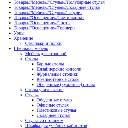
Товары///Мебель///Стулья///Полубарные стулья
Товары///Мебель///Стулья///Складные стулья
Товары///Мебель///Стулья///Табурет
Товары///Освещение///Светильники
Товары///Освещение///Споты
Товары///Освещение///Торшеры
Урны
Хранение
Стеллажи и полки
Школьная мебель
Мебель для столовой
Столы
Барные столы
Дизайнерские консоли
Журнальные столики
Компьютерные столы
Обеденные (кухонные) столы
Столы учительские
Стулья
Обеденные стулья
Офисные стулья
Пластиковые стулья
Складные стулья
Стулья со столиком
Шкафы для учебных кабинетов