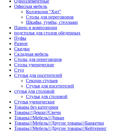
Одноэлементные
Офисная мебель
Коллекция "Хит"
Столы для переговоров
Шкафы, тумбы, стеллажи
Панно и композиции
подстолья для столов обеденных
Пуфы
Разное
Скидки
Складная мебель
Столы для переговоров
Столы ученические
Стул
Стулья для посетителей
Секции стульев
Стулья для посетителей
стулья для столовой
Стулья для столовой
Стулья ученические
Товары без категории
Товары///Декор///Свечи
Товары///Мебель///Диван
Товары///Мебель///Другие товары///Банкетки
Товары///Мебель///Другие товары///Кейтеринг