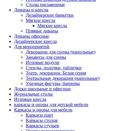
Столы письменные
Диваны и кресла
Дизайнерские банкетки
Мягкие кресла
Мягкие кресла
Прямые диваны
Диваны офисные
Дизайнерские кресла
Для мероприятий
Декорации для сцены (напольные)
Занавесы для сцены
Игровые модули
Стенды, полочки, таблички
Театр. декорации. Белая серия
Театральные декорации (напольные)
Уличные фигуры, баннеры
Доски школьные и офисные
Журнальные столы
Игровые кресла
каркасы и опоры для детской мебели
Каркасы и опоры для мебели
Каркасы парт
Каркасы столов
Каркасы стульев
Опоры телескопические