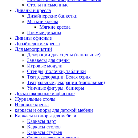
Столы письменные
Диваны и кресла
Дизайнерские банкетки
Мягкие кресла
Мягкие кресла
Прямые диваны
Диваны офисные
Дизайнерские кресла
Для мероприятий
Декорации для сцены (напольные)
Занавесы для сцены
Игровые модули
Стенды, полочки, таблички
Театр. декорации. Белая серия
Театральные декорации (напольные)
Уличные фигуры, баннеры
Доски школьные и офисные
Журнальные столы
Игровые кресла
каркасы и опоры для детской мебели
Каркасы и опоры для мебели
Каркасы парт
Каркасы столов
Каркасы стульев
Опоры телескопические