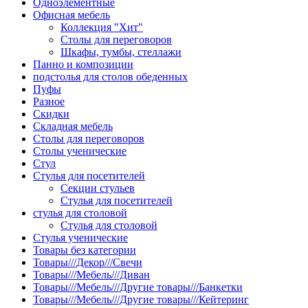
Одноэлементные
Офисная мебель
Коллекция "Хит"
Столы для переговоров
Шкафы, тумбы, стеллажи
Панно и композиции
подстолья для столов обеденных
Пуфы
Разное
Скидки
Складная мебель
Столы для переговоров
Столы ученические
Стул
Стулья для посетителей
Секции стульев
Стулья для посетителей
стулья для столовой
Стулья для столовой
Стулья ученические
Товары без категории
Товары///Декор///Свечи
Товары///Мебель///Диван
Товары///Мебель///Другие товары///Банкетки
Товары///Мебель///Другие товары///Кейтеринг