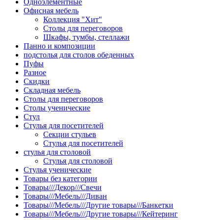
Одноэлементные
Офисная мебель
Коллекция "Хит"
Столы для переговоров
Шкафы, тумбы, стеллажи
Панно и композиции
подстолья для столов обеденных
Пуфы
Разное
Скидки
Складная мебель
Столы для переговоров
Столы ученические
Стул
Стулья для посетителей
Секции стульев
Стулья для посетителей
стулья для столовой
Стулья для столовой
Стулья ученические
Товары без категории
Товары///Декор///Свечи
Товары///Мебель///Диван
Товары///Мебель///Другие товары///Банкетки
Товары///Мебель///Другие товары///Кейтеринг