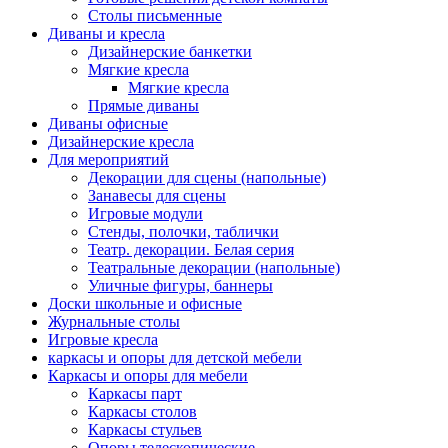
Столы письменные
Диваны и кресла
Дизайнерские банкетки
Мягкие кресла
Мягкие кресла
Прямые диваны
Диваны офисные
Дизайнерские кресла
Для мероприятий
Декорации для сцены (напольные)
Занавесы для сцены
Игровые модули
Стенды, полочки, таблички
Театр. декорации. Белая серия
Театральные декорации (напольные)
Уличные фигуры, баннеры
Доски школьные и офисные
Журнальные столы
Игровые кресла
каркасы и опоры для детской мебели
Каркасы и опоры для мебели
Каркасы парт
Каркасы столов
Каркасы стульев
Опоры телескопические