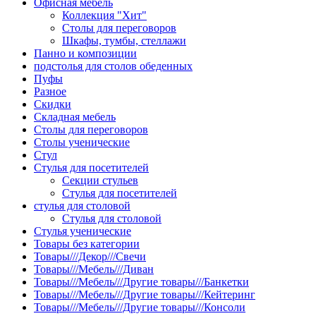
Офисная мебель
Коллекция "Хит"
Столы для переговоров
Шкафы, тумбы, стеллажи
Панно и композиции
подстолья для столов обеденных
Пуфы
Разное
Скидки
Складная мебель
Столы для переговоров
Столы ученические
Стул
Стулья для посетителей
Секции стульев
Стулья для посетителей
стулья для столовой
Стулья для столовой
Стулья ученические
Товары без категории
Товары///Декор///Свечи
Товары///Мебель///Диван
Товары///Мебель///Другие товары///Банкетки
Товары///Мебель///Другие товары///Кейтеринг
Товары///Мебель///Другие товары///Консоли