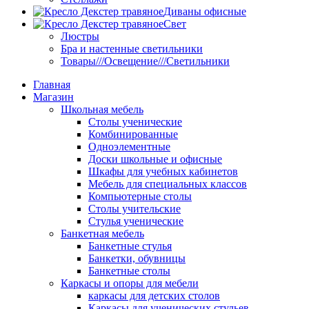
Диваны офисные
Свет
Люстры
Бра и настенные светильники
Товары///Освещение///Светильники
Главная
Магазин
Школьная мебель
Столы ученические
Комбинированные
Одноэлементные
Доски школьные и офисные
Шкафы для учебных кабинетов
Мебель для специальных классов
Компьютерные столы
Столы учительские
Стулья ученические
Банкетная мебель
Банкетные стулья
Банкетки, обувницы
Банкетные столы
Каркасы и опоры для мебели
каркасы для детских столов
Каркасы для ученических стульев