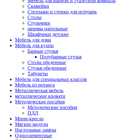
Мебель для ванной и туалетной комнаты
Скамейки
Стеллажи и стенки для игрушек
Столы
Стульчики
ширмы напольные
Шкафчики детские
Мебель для дома
Мебель для кухни
Барные стулья
Полубарные стулья
Столы обеденные
Стулья обеденные
Табуреты
Мебель для специальных классов
Мебель из ротанга
Металлическая мебель
металлические кровати
Методические пособия
Методические пособия
ПДД
Мини-кресла
Мягкие модули
Настольные лампы
Одноэлементные