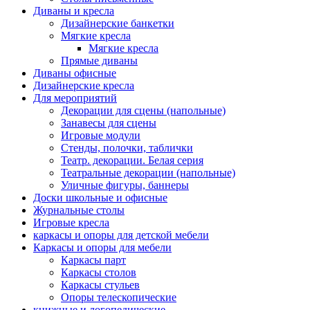
Диваны и кресла
Дизайнерские банкетки
Мягкие кресла
Мягкие кресла
Прямые диваны
Диваны офисные
Дизайнерские кресла
Для мероприятий
Декорации для сцены (напольные)
Занавесы для сцены
Игровые модули
Стенды, полочки, таблички
Театр. декорации. Белая серия
Театральные декорации (напольные)
Уличные фигуры, баннеры
Доски школьные и офисные
Журнальные столы
Игровые кресла
каркасы и опоры для детской мебели
Каркасы и опоры для мебели
Каркасы парт
Каркасы столов
Каркасы стульев
Опоры телескопические
книжные и логопедические