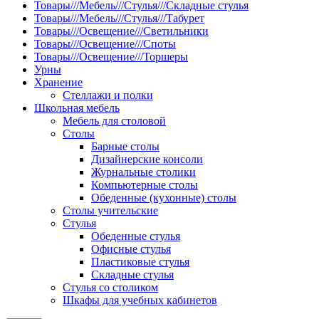
Товары///Мебель///Стулья///Складные стулья
Товары///Мебель///Стулья///Табурет
Товары///Освещение///Светильники
Товары///Освещение///Споты
Товары///Освещение///Торшеры
Урны
Хранение
Стеллажи и полки
Школьная мебель
Мебель для столовой
Столы
Барные столы
Дизайнерские консоли
Журнальные столики
Компьютерные столы
Обеденные (кухонные) столы
Столы учительские
Стулья
Обеденные стулья
Офисные стулья
Пластиковые стулья
Складные стулья
Стулья со столиком
Шкафы для учебных кабинетов