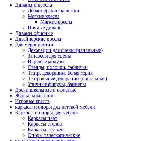
Диваны и кресла
Дизайнерские банкетки
Мягкие кресла
Мягкие кресла
Прямые диваны
Диваны офисные
Дизайнерские кресла
Для мероприятий
Декорации для сцены (напольные)
Занавесы для сцены
Игровые модули
Стенды, полочки, таблички
Театр. декорации. Белая серия
Театральные декорации (напольные)
Уличные фигуры, баннеры
Доски школьные и офисные
Журнальные столы
Игровые кресла
каркасы и опоры для детской мебели
Каркасы и опоры для мебели
Каркасы парт
Каркасы столов
Каркасы стульев
Опоры телескопические
книжные и логопедические