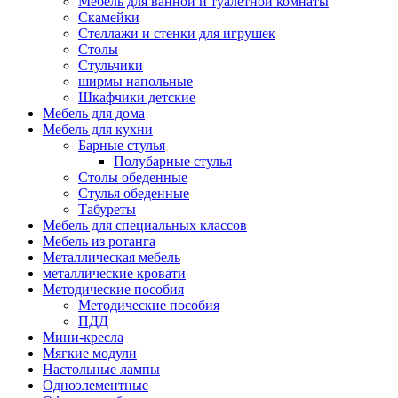
Мебель для ванной и туалетной комнаты
Скамейки
Стеллажи и стенки для игрушек
Столы
Стульчики
ширмы напольные
Шкафчики детские
Мебель для дома
Мебель для кухни
Барные стулья
Полубарные стулья
Столы обеденные
Стулья обеденные
Табуреты
Мебель для специальных классов
Мебель из ротанга
Металлическая мебель
металлические кровати
Методические пособия
Методические пособия
ПДД
Мини-кресла
Мягкие модули
Настольные лампы
Одноэлементные