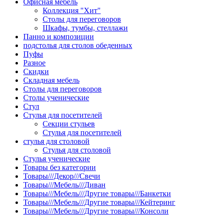
Офисная мебель
Коллекция "Хит"
Столы для переговоров
Шкафы, тумбы, стеллажи
Панно и композиции
подстолья для столов обеденных
Пуфы
Разное
Скидки
Складная мебель
Столы для переговоров
Столы ученические
Стул
Стулья для посетителей
Секции стульев
Стулья для посетителей
стулья для столовой
Стулья для столовой
Стулья ученические
Товары без категории
Товары///Декор///Свечи
Товары///Мебель///Диван
Товары///Мебель///Другие товары///Банкетки
Товары///Мебель///Другие товары///Кейтеринг
Товары///Мебель///Другие товары///Консоли