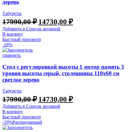
дерево
Табуреты
Первоначальная
Текущая
17990,00
₽
14730,00
₽
цена
цена:
Добавить в Список желаний
составляла
14730,00 ₽.
В корзину
17990,00 ₽.
Быстрый просмотр
-18%
сравнить
Стол с регулировкой высоты 1 мотор память 3
уровня высоты серый, столешница 110х60 см
светлое дерево
Табуреты
Первоначальная
Текущая
17990,00
₽
14730,00
₽
цена
цена:
Добавить в Список желаний
составляла
14730,00 ₽.
В корзину
17990,00 ₽.
Быстрый просмотр
-19%
Распроданный