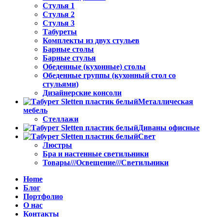
Стулья 1
Стулья 2
Стулья 3
Табуреты
Комплекты из двух стульев
Барные столы
Барные стулья
Обеденные (кухонные) столы
Обеденные группы (кухонный стол со
стульями)
Дизайнерские консоли
Металлическая
мебель
Стеллажи
Диваны офисные
Свет
Люстры
Бра и настенные светильники
Товары///Освещение///Светильники
Home
Блог
Портфолио
О нас
Контакты