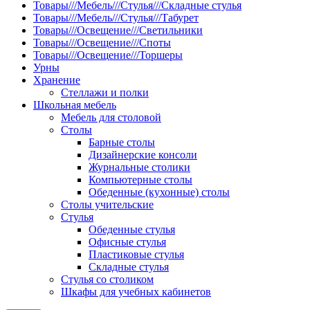
Товары///Мебель///Стулья///Складные стулья
Товары///Мебель///Стулья///Табурет
Товары///Освещение///Светильники
Товары///Освещение///Споты
Товары///Освещение///Торшеры
Урны
Хранение
Стеллажи и полки
Школьная мебель
Мебель для столовой
Столы
Барные столы
Дизайнерские консоли
Журнальные столики
Компьютерные столы
Обеденные (кухонные) столы
Столы учительские
Стулья
Обеденные стулья
Офисные стулья
Пластиковые стулья
Складные стулья
Стулья со столиком
Шкафы для учебных кабинетов