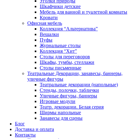
Уголки природы
Шкафчики детские
Мебель для ванной и туалетной комнаты
Кровати
Офисная мебель
Коллекция “Альтернатива”
Вешалки
Пуфы
Журнальные столы
Коллекция “Хит”
Столы для переговоров
Шкафы, тумбы, стеллажи
Столы письменные
Театральные Декорации, занавесы, баннеры,
уличные фигуры
Театральные декорации (напольные)
Стенды, полочки, таблички
Уличные фигуры, баннеры
Игровые модули
Театр. декорации. Белая серия
Ширмы напольные
Занавесы для сцены
Блог
Доставка и оплата
Контакты