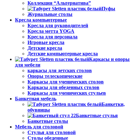
Коллекция “Альтернатива”
Пуфы
Журнальные столы
Кресла компьютерные
Кресла для руководителей
Кресла метта YOGA
Кресла для персонала
Игровые кресла
Детские кресла
Детские компьютерные кресла
Каркасы и опоры
для мебели
каркасы для детских столов
Опоры телескопические
Каркасы для ученических столов
Каркасы для обеденных столов
Каркасы для ученических стульев
Банкетная мебель
Банкетки,
обувницы
Банкетные стулья
Банкетные столы
Мебель для столовой
Стулья для столовой
Столы обеденные