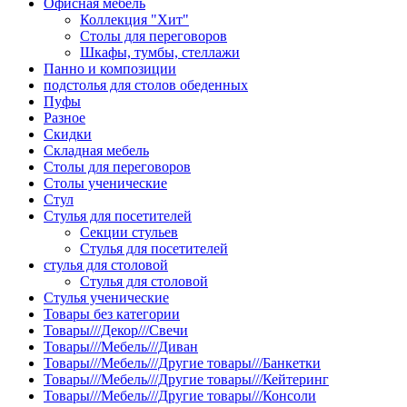
Офисная мебель
Коллекция "Хит"
Столы для переговоров
Шкафы, тумбы, стеллажи
Панно и композиции
подстолья для столов обеденных
Пуфы
Разное
Скидки
Складная мебель
Столы для переговоров
Столы ученические
Стул
Стулья для посетителей
Секции стульев
Стулья для посетителей
стулья для столовой
Стулья для столовой
Стулья ученические
Товары без категории
Товары///Декор///Свечи
Товары///Мебель///Диван
Товары///Мебель///Другие товары///Банкетки
Товары///Мебель///Другие товары///Кейтеринг
Товары///Мебель///Другие товары///Консоли