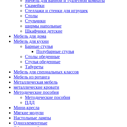
Мебель для ванной и туалетной комнаты
Скамейки
Стеллажи и стенки для игрушек
Столы
Стульчики
ширмы напольные
Шкафчики детские
Мебель для дома
Мебель для кухни
Барные стулья
Полубарные стулья
Столы обеденные
Стулья обеденные
Табуреты
Мебель для специальных классов
Мебель из ротанга
Металлическая мебель
металлические кровати
Методические пособия
Методические пособия
ПДД
Мини-кресла
Мягкие модули
Настольные лампы
Одноэлементные