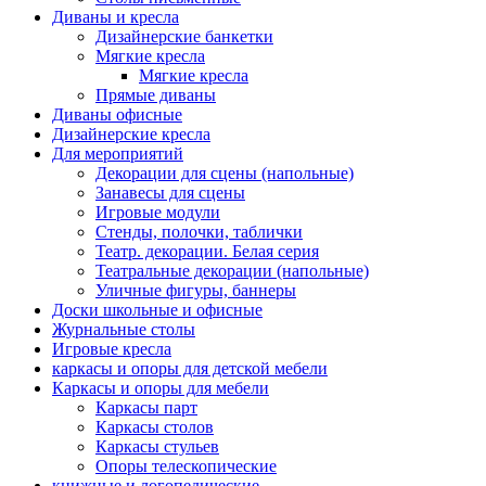
Диваны и кресла
Дизайнерские банкетки
Мягкие кресла
Мягкие кресла
Прямые диваны
Диваны офисные
Дизайнерские кресла
Для мероприятий
Декорации для сцены (напольные)
Занавесы для сцены
Игровые модули
Стенды, полочки, таблички
Театр. декорации. Белая серия
Театральные декорации (напольные)
Уличные фигуры, баннеры
Доски школьные и офисные
Журнальные столы
Игровые кресла
каркасы и опоры для детской мебели
Каркасы и опоры для мебели
Каркасы парт
Каркасы столов
Каркасы стульев
Опоры телескопические
книжные и логопедические