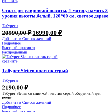
сравнить
Стол с регулировкой высоты, 1 мотор, память 3
уровня высоты,белый, 120*60 см, светлое дерево
Табуреты
Первоначальная
Текущая
20990,00
₽
16990,00
₽
цена
цена:
Добавить в Список желаний
составляла
16990,00 ₽.
Подробнее
20990,00 ₽.
Быстрый просмотр
Распроданный
сравнить
Табурет Sletten пластик серый
Табуреты
2190,00
₽
Табурет Sletten со спинкой пластик серый обеденный для
кухни
Добавить в Список желаний
Подробнее
Быстрый просмотр