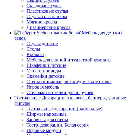
Секции стульев
Складные стулья
Пластиковые стулья
Стулья со столиком
Мягкие кресла
Дизайнерские кресла
Мебель для детских
садов
Стулья детские
Столы
Кровати
Мебель для ванной и туалетной комнаты
Шкафчики детские
Уголки природы
Скамейки детские
Стенки книжные, логопедические столы
Игровая мебель
Стеллажи и стенки для игрушек
Театральные Декорации, занавесы, баннеры, уличные
фигуры
Театральные декорации (напольные)
Ширмы напольные
Занавесы для сцены
Театр. декорации. Белая серия
Игровые модули