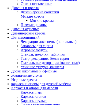
Столы письменные
Диваны и кресла
Дизайнерские банкетки
Мягкие кресла
Мягкие кресла
Прямые диваны
Диваны офисные
Дизайнерские кресла
Для мероприятий
Декорации для сцены (напольные)
Занавесы для сцены
Игровые модули
Стенды, полочки, таблички
Театр. декорации. Белая серия
Театральные декорации (напольные)
Уличные фигуры, баннеры
Доски школьные и офисные
Журнальные столы
Игровые кресла
каркасы и опоры для детской мебели
Каркасы и опоры для мебели
Каркасы парт
Каркасы столов
Каркасы стульев
Опоры телескопические