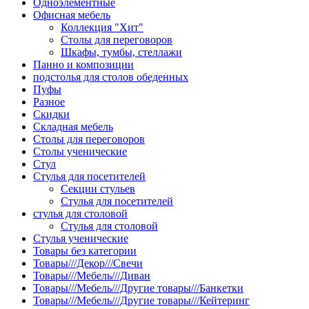
Одноэлементные
Офисная мебель
Коллекция "Хит"
Столы для переговоров
Шкафы, тумбы, стеллажи
Панно и композиции
подстолья для столов обеденных
Пуфы
Разное
Скидки
Складная мебель
Столы для переговоров
Столы ученические
Стул
Стулья для посетителей
Секции стульев
Стулья для посетителей
стулья для столовой
Стулья для столовой
Стулья ученические
Товары без категории
Товары///Декор///Свечи
Товары///Мебель///Диван
Товары///Мебель///Другие товары///Банкетки
Товары///Мебель///Другие товары///Кейтеринг