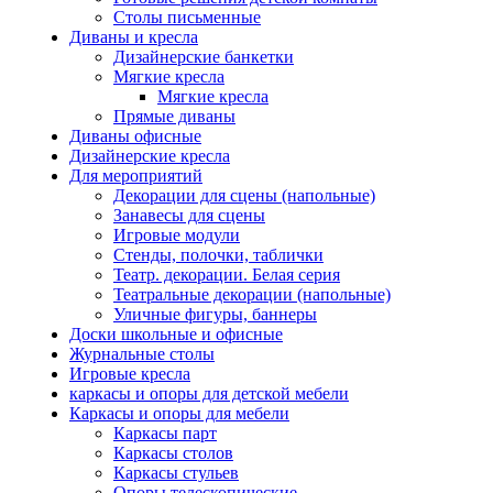
Столы письменные
Диваны и кресла
Дизайнерские банкетки
Мягкие кресла
Мягкие кресла
Прямые диваны
Диваны офисные
Дизайнерские кресла
Для мероприятий
Декорации для сцены (напольные)
Занавесы для сцены
Игровые модули
Стенды, полочки, таблички
Театр. декорации. Белая серия
Театральные декорации (напольные)
Уличные фигуры, баннеры
Доски школьные и офисные
Журнальные столы
Игровые кресла
каркасы и опоры для детской мебели
Каркасы и опоры для мебели
Каркасы парт
Каркасы столов
Каркасы стульев
Опоры телескопические