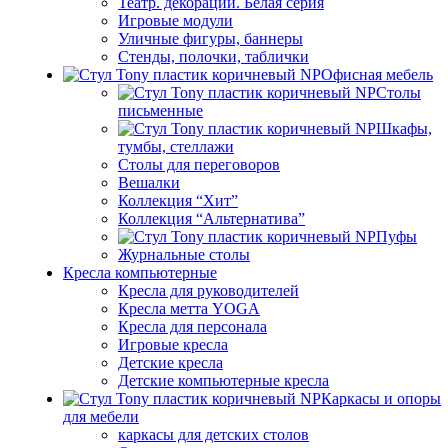
Театр. декорации. Белая серия
Игровые модули
Уличные фигуры, баннеры
Стенды, полочки, таблички
Офисная мебель
Столы
письменные
Шкафы,
тумбы, стеллажи
Столы для переговоров
Вешалки
Коллекция “Хит”
Коллекция “Альтернатива”
Пуфы
Журнальные столы
Кресла компьютерные
Кресла для руководителей
Кресла метта YOGA
Кресла для персонала
Игровые кресла
Детские кресла
Детские компьютерные кресла
Каркасы и опоры
для мебели
каркасы для детских столов