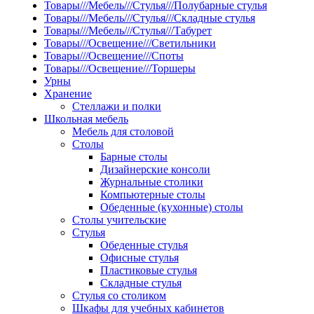
Товары///Мебель///Стулья///Полубарные стулья
Товары///Мебель///Стулья///Складные стулья
Товары///Мебель///Стулья///Табурет
Товары///Освещение///Светильники
Товары///Освещение///Споты
Товары///Освещение///Торшеры
Урны
Хранение
Стеллажи и полки
Школьная мебель
Мебель для столовой
Столы
Барные столы
Дизайнерские консоли
Журнальные столики
Компьютерные столы
Обеденные (кухонные) столы
Столы учительские
Стулья
Обеденные стулья
Офисные стулья
Пластиковые стулья
Складные стулья
Стулья со столиком
Шкафы для учебных кабинетов