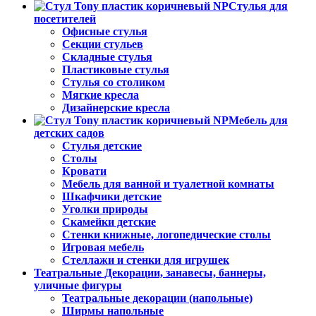
Стулья для
посетителей
Офисные стулья
Секции стульев
Складные стулья
Пластиковые стулья
Стулья со столиком
Мягкие кресла
Дизайнерские кресла
Мебель для
детских садов
Стулья детские
Столы
Кровати
Мебель для ванной и туалетной комнаты
Шкафчики детские
Уголки природы
Скамейки детские
Стенки книжные, логопедические столы
Игровая мебель
Стеллажи и стенки для игрушек
Театральные Декорации, занавесы, баннеры,
уличные фигуры
Театральные декорации (напольные)
Ширмы напольные