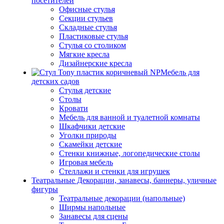
посетителей
Офисные стулья
Секции стульев
Складные стулья
Пластиковые стулья
Стулья со столиком
Мягкие кресла
Дизайнерские кресла
Мебель для
детских садов
Стулья детские
Столы
Кровати
Мебель для ванной и туалетной комнаты
Шкафчики детские
Уголки природы
Скамейки детские
Стенки книжные, логопедические столы
Игровая мебель
Стеллажи и стенки для игрушек
Театральные Декорации, занавесы, баннеры, уличные
фигуры
Театральные декорации (напольные)
Ширмы напольные
Занавесы для сцены