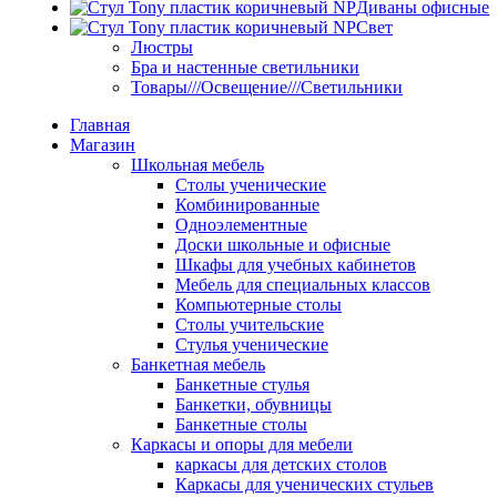
Диваны офисные
Свет
Люстры
Бра и настенные светильники
Товары///Освещение///Светильники
Главная
Магазин
Школьная мебель
Столы ученические
Комбинированные
Одноэлементные
Доски школьные и офисные
Шкафы для учебных кабинетов
Мебель для специальных классов
Компьютерные столы
Столы учительские
Стулья ученические
Банкетная мебель
Банкетные стулья
Банкетки, обувницы
Банкетные столы
Каркасы и опоры для мебели
каркасы для детских столов
Каркасы для ученических стульев