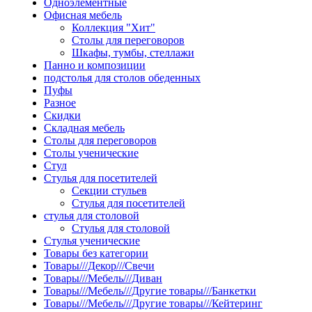
Одноэлементные
Офисная мебель
Коллекция "Хит"
Столы для переговоров
Шкафы, тумбы, стеллажи
Панно и композиции
подстолья для столов обеденных
Пуфы
Разное
Скидки
Складная мебель
Столы для переговоров
Столы ученические
Стул
Стулья для посетителей
Секции стульев
Стулья для посетителей
стулья для столовой
Стулья для столовой
Стулья ученические
Товары без категории
Товары///Декор///Свечи
Товары///Мебель///Диван
Товары///Мебель///Другие товары///Банкетки
Товары///Мебель///Другие товары///Кейтеринг