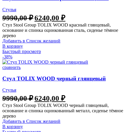
Стулья
Первоначальная
Текущая
9990,00
₽
6240,00
₽
цена
цена:
Стул Stool Group TOLIX WOOD красный глянцевый,
составляла
6240,00 ₽.
основание и спинка оцинкованная сталь, сиденье тёмное
9990,00 ₽.
дерево
Добавить в Список желаний
В корзину
Быстрый просмотр
-38%
сравнить
Стул TOLIX WOOD черный глянцевый
Стулья
Первоначальная
Текущая
9990,00
₽
6240,00
₽
цена
цена:
Стул Stool Group TOLIX WOOD черный глянцевый,
составляла
6240,00 ₽.
основание и спинка оцинкованный металл, сиденье тёмное
9990,00 ₽.
дерево
Добавить в Список желаний
В корзину
Быстрый просмотр