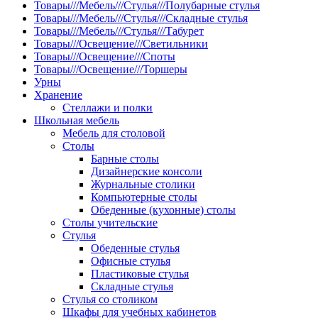
Товары///Мебель///Стулья///Полубарные стулья
Товары///Мебель///Стулья///Складные стулья
Товары///Мебель///Стулья///Табурет
Товары///Освещение///Светильники
Товары///Освещение///Споты
Товары///Освещение///Торшеры
Урны
Хранение
Стеллажи и полки
Школьная мебель
Мебель для столовой
Столы
Барные столы
Дизайнерские консоли
Журнальные столики
Компьютерные столы
Обеденные (кухонные) столы
Столы учительские
Стулья
Обеденные стулья
Офисные стулья
Пластиковые стулья
Складные стулья
Стулья со столиком
Шкафы для учебных кабинетов