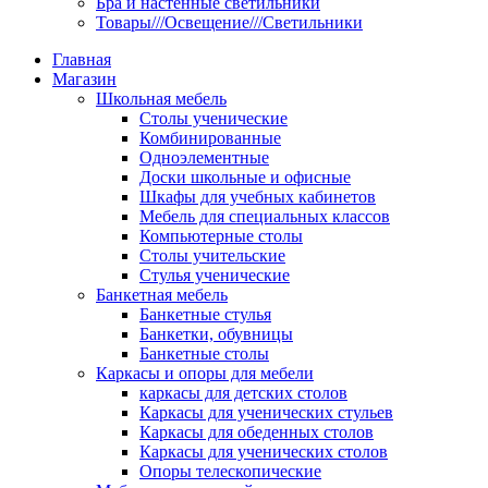
Бра и настенные светильники
Товары///Освещение///Светильники
Главная
Магазин
Школьная мебель
Столы ученические
Комбинированные
Одноэлементные
Доски школьные и офисные
Шкафы для учебных кабинетов
Мебель для специальных классов
Компьютерные столы
Столы учительские
Стулья ученические
Банкетная мебель
Банкетные стулья
Банкетки, обувницы
Банкетные столы
Каркасы и опоры для мебели
каркасы для детских столов
Каркасы для ученических стульев
Каркасы для обеденных столов
Каркасы для ученических столов
Опоры телескопические