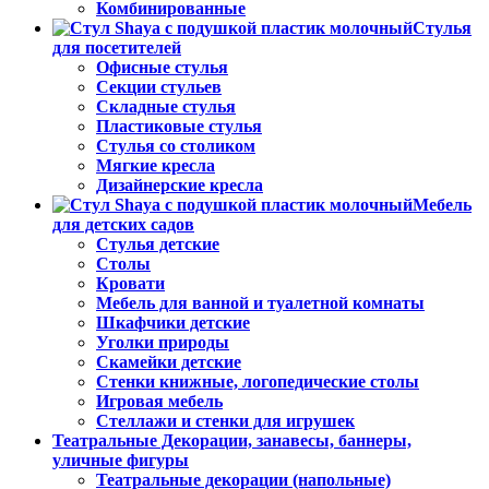
Комбинированные
Стулья
для посетителей
Офисные стулья
Секции стульев
Складные стулья
Пластиковые стулья
Стулья со столиком
Мягкие кресла
Дизайнерские кресла
Мебель
для детских садов
Стулья детские
Столы
Кровати
Мебель для ванной и туалетной комнаты
Шкафчики детские
Уголки природы
Скамейки детские
Стенки книжные, логопедические столы
Игровая мебель
Стеллажи и стенки для игрушек
Театральные Декорации, занавесы, баннеры,
уличные фигуры
Театральные декорации (напольные)