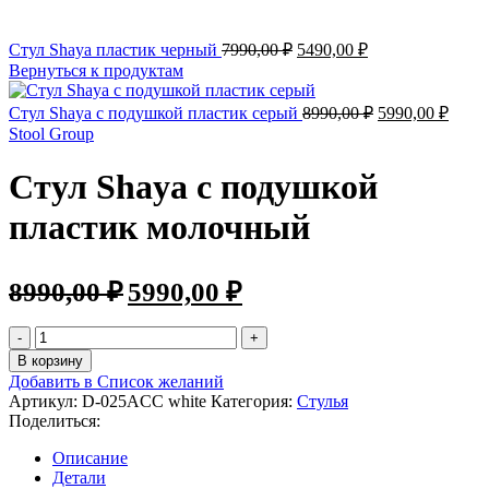
Первоначальная
Текущая
Стул Shaya пластик черный
7990,00
₽
5490,00
₽
цена
цена:
Вернуться к продуктам
составляла
5490,00 ₽.
7990,00 ₽.
Первоначальн
Теку
Стул Shaya с подушкой пластик серый
8990,00
₽
5990,00
₽
цена
цена:
Stool Group
составляла
5990,
8990,00 ₽.
Стул Shaya с подушкой
пластик молочный
Первоначальная
Текущая
8990,00
₽
5990,00
₽
цена
цена:
составляла
5990,00 ₽.
Количество
8990,00 ₽.
товара
В корзину
Стул
Добавить в Список желаний
Shaya
Артикул:
D-025ACC white
Категория:
Стулья
с
Поделиться:
подушкой
пластик
Описание
молочный
Детали