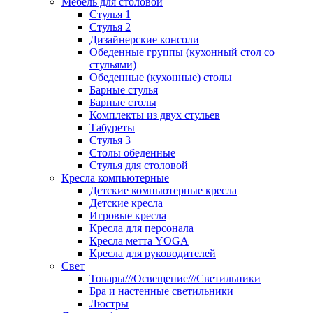
Мебель для столовой
Стулья 1
Стулья 2
Дизайнерские консоли
Обеденные группы (кухонный стол со
стульями)
Обеденные (кухонные) столы
Барные стулья
Барные столы
Комплекты из двух стульев
Табуреты
Стулья 3
Столы обеденные
Стулья для столовой
Кресла компьютерные
Детские компьютерные кресла
Детские кресла
Игровые кресла
Кресла для персонала
Кресла метта YOGA
Кресла для руководителей
Свет
Товары///Освещение///Светильники
Бра и настенные светильники
Люстры