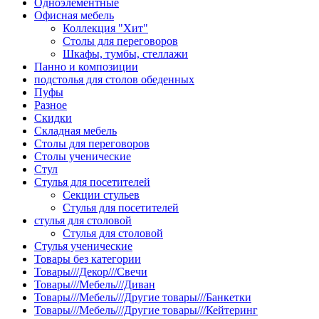
Одноэлементные
Офисная мебель
Коллекция "Хит"
Столы для переговоров
Шкафы, тумбы, стеллажи
Панно и композиции
подстолья для столов обеденных
Пуфы
Разное
Скидки
Складная мебель
Столы для переговоров
Столы ученические
Стул
Стулья для посетителей
Секции стульев
Стулья для посетителей
стулья для столовой
Стулья для столовой
Стулья ученические
Товары без категории
Товары///Декор///Свечи
Товары///Мебель///Диван
Товары///Мебель///Другие товары///Банкетки
Товары///Мебель///Другие товары///Кейтеринг