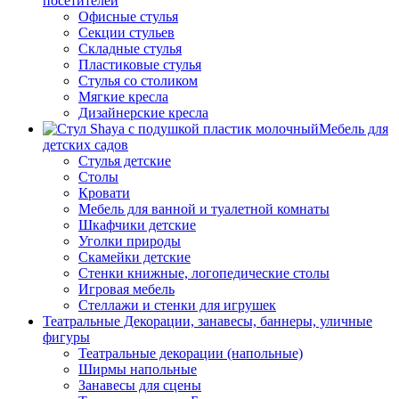
посетителей
Офисные стулья
Секции стульев
Складные стулья
Пластиковые стулья
Стулья со столиком
Мягкие кресла
Дизайнерские кресла
Мебель для
детских садов
Стулья детские
Столы
Кровати
Мебель для ванной и туалетной комнаты
Шкафчики детские
Уголки природы
Скамейки детские
Стенки книжные, логопедические столы
Игровая мебель
Стеллажи и стенки для игрушек
Театральные Декорации, занавесы, баннеры, уличные
фигуры
Театральные декорации (напольные)
Ширмы напольные
Занавесы для сцены