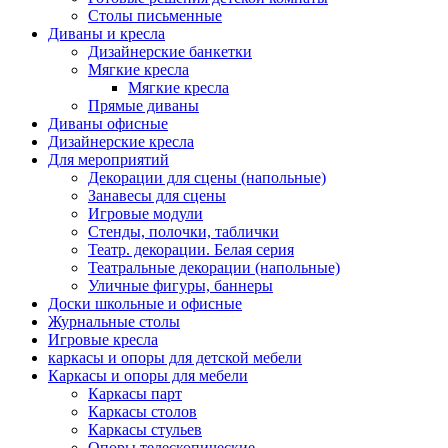
Столы письменные
Диваны и кресла
Дизайнерские банкетки
Мягкие кресла
Мягкие кресла
Прямые диваны
Диваны офисные
Дизайнерские кресла
Для мероприятий
Декорации для сцены (напольные)
Занавесы для сцены
Игровые модули
Стенды, полочки, таблички
Театр. декорации. Белая серия
Театральные декорации (напольные)
Уличные фигуры, баннеры
Доски школьные и офисные
Журнальные столы
Игровые кресла
каркасы и опоры для детской мебели
Каркасы и опоры для мебели
Каркасы парт
Каркасы столов
Каркасы стульев
Опоры телескопические