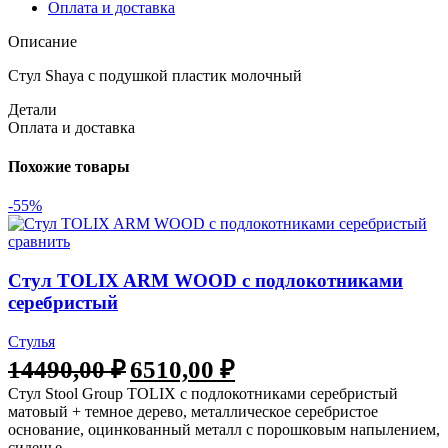
Оплата и доставка
Описание
Стул Shaya с подушкой пластик молочный
Детали
Оплата и доставка
Похожие товары
-55%
сравнить
Стул TOLIX ARM WOOD с подлокотниками
серебристый
Стулья
Первоначальная
Текущая
14490,00
₽
6510,00
₽
цена
цена:
Стул Stool Group TOLIX с подлокотниками серебристый
составляла
6510,00 ₽.
матовый + темное дерево, металлическое серебристое
14490,00 ₽.
основание, оцинкованный металл с порошковым напылением,
сиденье