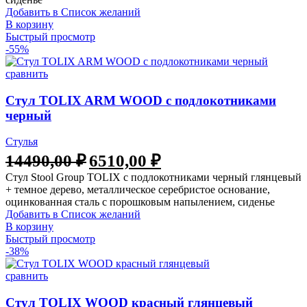
Добавить в Список желаний
В корзину
Быстрый просмотр
-55%
сравнить
Стул TOLIX ARM WOOD с подлокотниками
черный
Стулья
Первоначальная
Текущая
14490,00
₽
6510,00
₽
цена
цена:
Стул Stool Group TOLIX с подлокотниками черный глянцевый
составляла
6510,00 ₽.
+ темное дерево, металлическое серебристое основание,
14490,00 ₽.
оцинкованная сталь с порошковым напылением, сиденье
Добавить в Список желаний
В корзину
Быстрый просмотр
-38%
сравнить
Стул TOLIX WOOD красный глянцевый