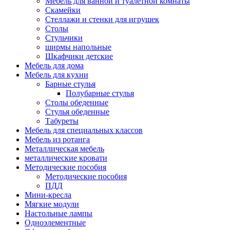
Мебель для ванной и туалетной комнаты
Скамейки
Стеллажи и стенки для игрушек
Столы
Стульчики
ширмы напольные
Шкафчики детские
Мебель для дома
Мебель для кухни
Барные стулья
Полубарные стулья
Столы обеденные
Стулья обеденные
Табуреты
Мебель для специальных классов
Мебель из ротанга
Металлическая мебель
металлические кровати
Методические пособия
Методические пособия
ПДД
Мини-кресла
Мягкие модули
Настольные лампы
Одноэлементные