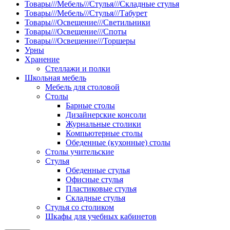
Товары///Мебель///Стулья///Складные стулья
Товары///Мебель///Стулья///Табурет
Товары///Освещение///Светильники
Товары///Освещение///Споты
Товары///Освещение///Торшеры
Урны
Хранение
Стеллажи и полки
Школьная мебель
Мебель для столовой
Столы
Барные столы
Дизайнерские консоли
Журнальные столики
Компьютерные столы
Обеденные (кухонные) столы
Столы учительские
Стулья
Обеденные стулья
Офисные стулья
Пластиковые стулья
Складные стулья
Стулья со столиком
Шкафы для учебных кабинетов