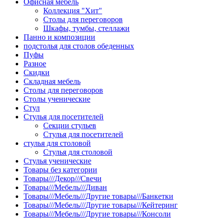
Офисная мебель
Коллекция "Хит"
Столы для переговоров
Шкафы, тумбы, стеллажи
Панно и композиции
подстолья для столов обеденных
Пуфы
Разное
Скидки
Складная мебель
Столы для переговоров
Столы ученические
Стул
Стулья для посетителей
Секции стульев
Стулья для посетителей
стулья для столовой
Стулья для столовой
Стулья ученические
Товары без категории
Товары///Декор///Свечи
Товары///Мебель///Диван
Товары///Мебель///Другие товары///Банкетки
Товары///Мебель///Другие товары///Кейтеринг
Товары///Мебель///Другие товары///Консоли