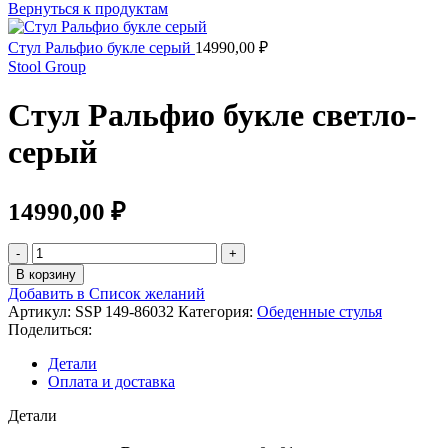
Вернуться к продуктам
Стул Ральфио букле серый
14990,00
₽
Stool Group
Стул Ральфио букле светло-
серый
14990,00
₽
Количество
товара
В корзину
Стул
Добавить в Список желаний
Ральфио
Артикул:
SSP 149-86032
Категория:
Обеденные стулья
букле
Поделиться:
светло-
серый
Детали
Оплата и доставка
Детали