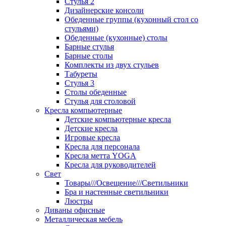
Стулья 2
Дизайнерские консоли
Обеденные группы (кухонный стол со
стульями)
Обеденные (кухонные) столы
Барные стулья
Барные столы
Комплекты из двух стульев
Табуреты
Стулья 3
Столы обеденные
Стулья для столовой
Кресла компьютерные
Детские компьютерные кресла
Детские кресла
Игровые кресла
Кресла для персонала
Кресла метта YOGA
Кресла для руководителей
Свет
Товары///Освещение///Светильники
Бра и настенные светильники
Люстры
Диваны офисные
Металлическая мебель